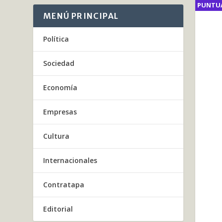
PUNTU
PUNTU
MENÚ PRINCIPAL
0
0
Política
Sociedad
Economía
Empresas
Cultura
Internacionales
Contratapa
Editorial