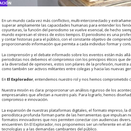
ACIÓN
ACIÓN
 %
 %
En un mundo cada vez más conflictivo, multi-interconectado y extrañame
superar ampliamente las capacidades humanas para entender los fenó
coyunturas, la función del periodismo se vuelve esencial, de hecho siem
mundo expresan el stress de estos tiempos. El periodismo es una profe
y contar historias para el público, con el constante objetivo de compre
proporcionando información que permita a cada individuo formar y conta
La comprensión y el debate informado sobre los eventos están más allá 
periodistas nos debemos el compromiso con los principios éticos que defi
a la diversidad de opiniones, estos son pilares de la profesión, nuestra 
como también ser activos militantes entre colegas y hacia las nuevas ge
En
El Explorador
, entendemos nuestro rol y nos hemos comprometido c
Nuestra misión es clara: proporcionar un análisis riguroso de los acontec
empresariales que afectan a nuestro país. Para lograrlo, hemos diseñado
compromiso e innovación.
La expansión de nuestras plataformas digitales, el formato impreso, la di
periodística profunda forman parte de las herramientas que impulsan nu
formatos innovadores que nos permiten conectar con audiencias divers
encuentren. En El Explorador, nos proponemos ser un referente en el á
tecnologías y a las demandas cambiantes del público.