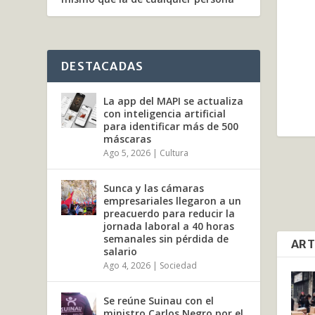
DESTACADAS
La app del MAPI se actualiza
con inteligencia artificial
para identificar más de 500
máscaras
Ago 5, 2026
|
Cultura
Sunca y las cámaras
empresariales llegaron a un
preacuerdo para reducir la
jornada laboral a 40 horas
semanales sin pérdida de
ART
salario
Ago 4, 2026
|
Sociedad
Se reúne Suinau con el
ministro Carlos Negro por el