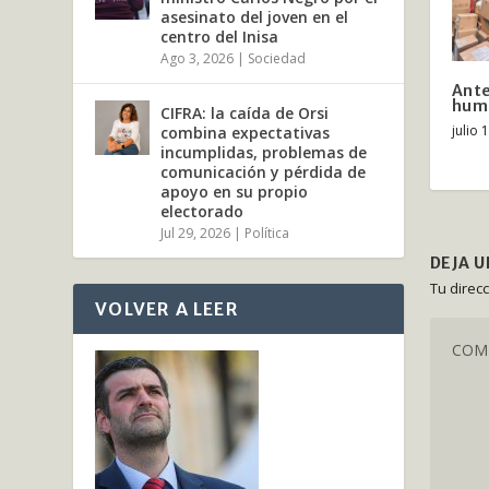
asesinato del joven en el
centro del Inisa
Ago 3, 2026
|
Sociedad
Ante
hum
CIFRA: la caída de Orsi
julio 
combina expectativas
incumplidas, problemas de
comunicación y pérdida de
apoyo en su propio
electorado
Jul 29, 2026
|
Política
DEJA 
Tu direc
VOLVER A LEER