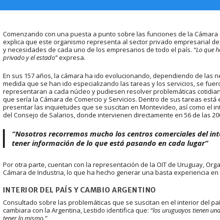
Comenzando con una puesta a punto sobre las funciones de la Cámara d
explica que este organismo representa al sector privado empresarial de
y necesidades de cada uno de los empresarios de todo el país.
“Lo que ha
privado y el estado”
expresa.
En sus 157 años, la cámara ha ido evolucionando, dependiendo de las n
medida que se han ido especializando las tareas y los servicios, se f
representaran a cada núcleo y pudiesen resolver problemáticas cotidia
que sería la Cámara de Comercio y Servicios. Dentro de sus tareas está e
presentar las inquietudes que se suscitan en Montevideo, así como el in
del Consejo de Salarios, donde intervienen directamente en 56 de las 2
“Nosotros recorremos mucho los centros comerciales del int
tener información de lo que está pasando en cada lugar”
Por otra parte, cuentan con la representación de la OIT de Uruguay, Orga
Cámara de Industria, lo que ha hecho generar una basta experiencia en 
INTERIOR DEL PAÍS Y CAMBIO ARGENTINO
Consultado sobre las problemáticas que se suscitan en el interior del país
cambiara con la Argentina, Lestido identifica que:
“los uruguayos tienen un
tener lo mismo.”