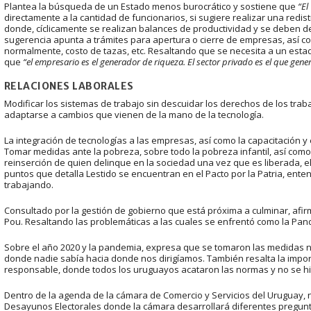
Plantea la búsqueda de un Estado menos burocrático y sostiene que
“El
directamente a la cantidad de funcionarios, si sugiere realizar una redi
donde, cíclicamente se realizan balances de productividad y se deben de
sugerencia apunta a trámites para apertura o cierre de empresas, así co
normalmente, costo de tazas, etc. Resaltando que se necesita a un e
que
“el empresario es el generador de riqueza. El sector privado es el que gene
RELACIONES LABORALES
Modificar los sistemas de trabajo sin descuidar los derechos de los tra
adaptarse a cambios que vienen de la mano de la tecnología.
La integración de tecnologías a las empresas, así como la capacitación 
Tomar medidas ante la pobreza, sobre todo la pobreza infantil, así como 
reinserción de quien delinque en la sociedad una vez que es liberada, el
puntos que detalla Lestido se encuentran en el Pacto por la Patria, ent
trabajando.
Consultado por la gestión de gobierno que está próxima a culminar, afir
Pou. Resaltando las problemáticas a las cuales se enfrentó como la Pan
Sobre el año 2020 y la pandemia, expresa que se tomaron las medidas 
donde nadie sabía hacia donde nos dirigíamos. También resalta la impo
responsable, donde todos los uruguayos acataron las normas y no se hiz
Dentro de la agenda de la cámara de Comercio y Servicios del Uruguay, n
Desayunos Electorales donde la cámara desarrollará diferentes pregunt