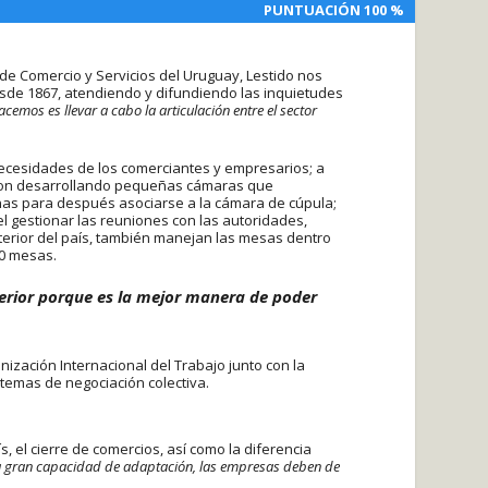
PUNTUACIÓN 100 %
PUNTUACIÓN 100 %
e Comercio y Servicios del Uruguay, Lestido nos
sde 1867, atendiendo y difundiendo las inquietudes
cemos es llevar a cabo la articulación entre el sector
ecesidades de los comerciantes y empresarios; a
ueron desarrollando pequeñas cámaras que
nas para después asociarse a la cámara de cúpula;
l gestionar las reuniones con las autoridades,
terior del país, también manejan las mesas dentro
00 mesas.
erior porque es la mejor manera de poder
nización Internacional del Trabajo junto con la
temas de negociación colectiva.
, el cierre de comercios, así como la diferencia
a gran capacidad de adaptación, las empresas deben de