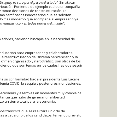
 Uruguay es caro por el peso del estado”
. Sin atacar
stribución. Poniendo de ejemplo cualquier compañía
 tomar decisiones de reestructuración. La
mo certificados innecesarios que se solicitan
stado más moderno que acompañe al empresario ya
ra riqueza, acá y en todas partes del mundo”.
bajadores, haciendo hincapié en la necesidad de
y educación para empresarios y colaboradores.
la reestructuración del sistema penitenciario y la
 crimen organizado y narcotráfico; son otros de los
endiendo que son temas en los cuales hay que seguir
ma su conformidad hacia el presidente Luis Lacalle
demia COVID, la sequía y posteriores inundaciones.
necesarias y asertivas en momentos muy complejos
rtancia que hubo de generar una libertad
o un cierre total para la economía.
os transmite que se realizará un ciclo de
as a cada uno de los candidatos; teniendo previsto