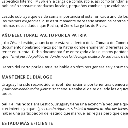
Específico Interno (IMESI), en la carga de combustible, así como brindar la 
población consumir productos locales, pequeños cambios que colaborar
Lestido subraya que es de suma importancia el estar en cada uno de l
las mismas exigencias, que es sumamente necesario visitar los centros c
mismas necesidades que Rocha, ni Cerro Largo las de Rivera.
AÑO ELECTORAL: PACTO POR LA PATRIA
Julio César Lestido, anuncia que esta vez dentro de la Cámara de Comercio
documento nombrado Pacto por la Patria donde enumeran diferentes pu
tener en cuenta. Dicho documento fue entregado a los distintos partidos
que:
“en el partido político es donde nace la ideología política de cada uno de 
Dentro del Pacto por la Patria, se habla en términos generales y enume
MANTENER EL DIÁLOGO
Uruguay ha sido reconocido a nivel internacional por tener una democra
y sale caminando todos juntos”
sostiene. Resalta el dejar de lado las equi
todos.
Salir al mundo:
Para Lestido, Uruguay tiene una economía pequeña que 
crecimiento; ya que:
“generando riqueza es la única manera de obtener bienes
haber una participación del estado que marque las reglas pero que deje
ESTADO MÁS EFICIENTE