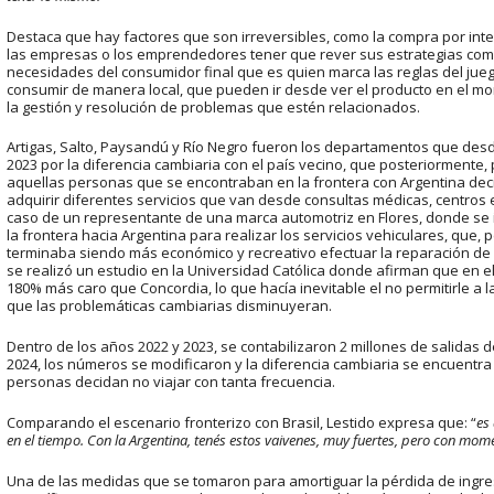
Destaca que hay factores que son irreversibles, como la compra por inte
las empresas o los emprendedores tener que rever sus estrategias comer
necesidades del consumidor final que es quien marca las reglas del juego
consumir de manera local, que pueden ir desde ver el producto en el mo
la gestión y resolución de problemas que estén relacionados.
Artigas, Salto, Paysandú y Río Negro fueron los departamentos que desd
2023 por la diferencia cambiaria con el país vecino, que posteriormente, 
aquellas personas que se encontraban en la frontera con Argentina decid
adquirir diferentes servicios que van desde consultas médicas, centros 
caso de un representante de una marca automotriz en Flores, donde se id
la frontera hacia Argentina para realizar los servicios vehiculares, que, 
terminaba siendo más económico y recreativo efectuar la reparación de 
se realizó un estudio en la Universidad Católica donde afirman que en el
180% más caro que Concordia, lo que hacía inevitable el no permitirle a l
que las problemáticas cambiarias disminuyeran.
Dentro de los años 2022 y 2023, se contabilizaron 2 millones de salidas d
2024, los números se modificaron y la diferencia cambiaria se encuentr
personas decidan no viajar con tanta frecuencia.
Comparando el escenario fronterizo con Brasil, Lestido expresa que: “
es
en el tiempo. Con la Argentina, tenés estos vaivenes, muy fuertes, pero con mo
Una de las medidas que se tomaron para amortiguar la pérdida de ingres