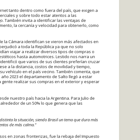
rnet tanto dentro como fuera del país, que exigen a
ciales y sobre todo estar atentos a las
. También invita a identificar las ventajas de
mento, la cercanía y velocidad para obtenerlo, como
e la Cámara identifican se vieron más afectados en
perjudicó a toda la República ya que no solo
ían viajar a realizar diversos tipos de compras o
estéticos hasta automotrices. Lestido nos narra un
entificó que varios de sus clientes preferían cruzar
pese a la distancia, costos de movilidad y tiempo,
su vehículo en el país vecino. También comenta, que
 año 2023 el departamento de Salto llegó a estar
a gente realizar sus compras en el exterior y esperar
esde nuestro país hacia la Argentina. Para Julio de
a alrededor de un 50% lo que genera que las
 distinta la situación, siendo Brasil un tema que dura más
mentos de más calma.”
os en zonas fronterizas, fue la rebaja del Impuesto