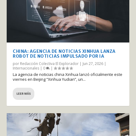
CHINA: AGENCIA DE NOTICIAS XINHUA LANZA
ROBOT DE NOTICIAS IMPULSADO POR IA
por
Redacción Colectiva El Explorador
|
Jun 27, 2026
|
Internacionales
|
0
|
La agencia de noticias china Xinhua lanzó oficialmente este
viernes en Beijing “Xinhua Yudian”, un...
LEER MÁS