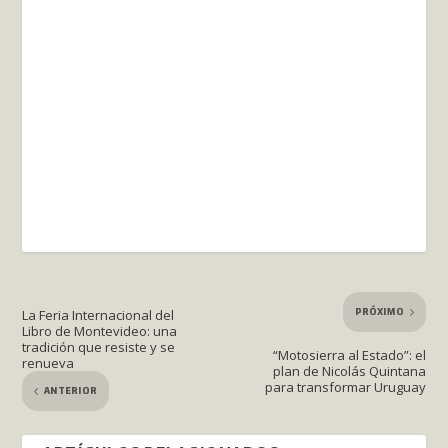
PRÓXIMO
La Feria Internacional del
Libro de Montevideo: una
tradición que resiste y se
“Motosierra al Estado”: el
renueva
plan de Nicolás Quintana
para transformar Uruguay
ANTERIOR