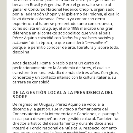
becas en Brasil y Argentina. Pero el gran salto se dio al
ganar el Concurso Nacional Federico Chopin, organizado
por la Federación Chopin y el gobierno de Polonia, el cual lo
llevó directo a Varsovia. Pese a ya contar con cierta
experiencia al haberse presentado tanto con orquesta,
como solista en Uruguay, el año 1989 marcaba una gran
diferencia en el contexto sociopolítico que vivía el país.
Pérez Aquino coincidió con
“todos los problemas sociales y
culturales”
de la época, lo que consideró
“maravilloso”
porque le permitió conocer de arte, literatura y, sobre todo,
disciplina.
Años después, Roma lo recibió para un curso de
perfeccionamiento en la Academia de Artes, el cual se
transformó en una estadía de más de tres años. Con giras,
conciertos y un contacto intenso con la cultura italiana, su
carrera se consolidó.
DE LA GESTIÓN LOCAL A LA PRESIDENCIA DEL
SODRE
De regreso en Uruguay, Pérez Aquino se volcó a la
docencia y la gestión. Fue invitado a formar parte del
Conservatorio de la Intendencia de Canelones, el puntapié
inicial para desempeñarse en gestión cultural. También fue
director artístico del departamento y durante doce años
integró el Fondo Nacional de Música. Al respecto, comentó
que es un cargo que lo
“honra muchísimo”
, ya que se trata