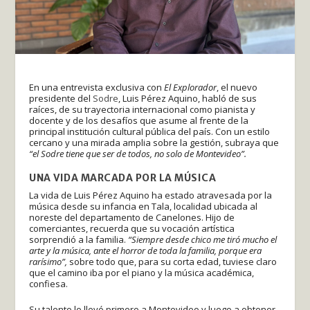
En una entrevista exclusiva con
El Explorador
, el nuevo
presidente del
Sodre
, Luis Pérez Aquino, habló de sus
raíces, de su trayectoria internacional como pianista y
docente y de los desafíos que asume al frente de la
principal institución cultural pública del país. Con un estilo
cercano y una mirada amplia sobre la gestión, subraya que
“el Sodre tiene que ser de todos, no solo de Montevideo”.
UNA VIDA MARCADA POR LA MÚSICA
La vida de Luis Pérez Aquino ha estado atravesada por la
música desde su infancia en Tala, localidad ubicada al
noreste del departamento de Canelones. Hijo de
comerciantes, recuerda que su vocación artística
sorprendió a la familia.
“Siempre desde chico me tiró mucho el
arte y la música, ante el horror de toda la familia, porque era
rarísimo”,
sobre todo que, para su corta edad, tuviese claro
que el camino iba por el piano y la música académica,
confiesa.
Su talento lo llevó primero a Montevideo y luego a obtener