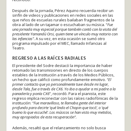
Después de la jornada, Pérez Aquino recuerda recibir un
sinfín de videos y publicaciones en redes sociales en las
que niños de escuelas rurales bailaban fragmentos de la
obra
al lado de un tajamar o escuchaban su música. “
Fue
una jornada muy especial porque también contó con la visita del
presidente Yamandú Orsi, quien tiene un vínculo muy notorio con
las infancias”.
A su vez, en esta ocasión se sumó otro
programa impulsado por el MEC, llamado Infancias al
Teatro.
REGRESO A LAS RAÍCES RADIALES
El presidente del Sodre destacó la importancia de haber
retomado las transmisiones en directo de los cuerpos
estables de la Institución a través de los Medios Públicos,
un hecho que calificó como profundamente emotivo.
“El
primer contacto que yo personalmente tuve desde mi lugar,
desde Tala, fue a través de CX6. Yo iba a ayudar a mi padre a la
panadería y ponía CX6
”, recordó. Para el pianista, este
regreso implica reconectar con las raíces radiofónicas de la
institución:
“Fue maravilloso, te llamaba gente del interior
profundo para decirte ‘qué lindo el Chopin que tocó’, o ‘qué
bueno lo que escuché’. Los músicos se han visto muy metidos,
muy apropiados de esta recuperación”.
Además, resaltó que el relanzamiento no solo busca