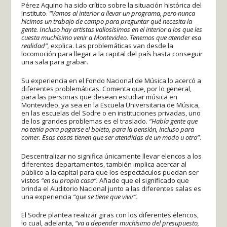
Pérez Aquino ha sido crítico sobre la situación histórica del
Instituto.
“Vamos al interior a llevar un programa, pero nunca
hicimos un trabajo de campo para preguntar qué necesita la
gente. Incluso hay artistas valiosísimos en el interior a los que les
cuesta muchísimo venir a Montevideo. Tenemos que atender esa
realidad”,
explica. Las problemáticas van desde la
locomoción para llegar a la capital del país hasta conseguir
una sala para grabar.
Su experiencia en el Fondo Nacional de Música lo acercó a
diferentes problemáticas. Comenta que, por lo general,
para las personas que desean estudiar música en
Montevideo, ya sea en la Escuela Universitaria de Música,
en las escuelas del Sodre o en instituciones privadas, uno
de los grandes problemas es el traslado
. “Había gente que
no tenía para pagarse el boleto, para la pensión, incluso para
comer. Esas cosas tienen que ser atendidas de un modo u otro”
.
Descentralizar no significa únicamente llevar elencos a los
diferentes departamentos, también implica acercar al
público a la capital para que los espectáculos puedan ser
vistos
“en su propia casa”.
Añade que el significado que
brinda el Auditorio Nacional junto a las diferentes salas es
una experiencia
“que se tiene que vivir”.
El Sodre plantea realizar giras con los diferentes elencos,
lo cual, adelanta,
“va a depender muchísimo del presupuesto,