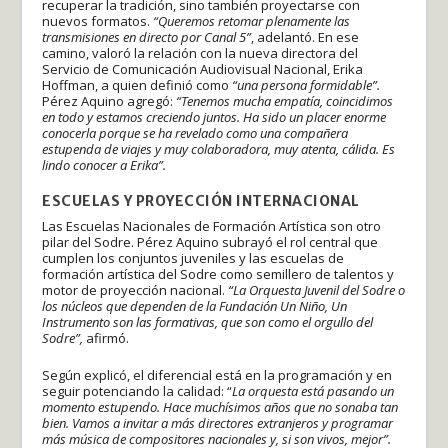
recuperar la tradición, sino también proyectarse con
nuevos formatos.
“Queremos retomar plenamente las
transmisiones en directo por Canal 5”
, adelantó. En ese
camino, valoró la relación con la nueva directora del
Servicio de Comunicación Audiovisual Nacional, Erika
Hoffman, a quien definió como
“una persona formidable”.
Pérez Aquino agregó:
“Tenemos mucha empatía, coincidimos
en todo y estamos creciendo juntos. Ha sido un placer enorme
conocerla porque se ha revelado como una compañera
estupenda de viajes y muy colaboradora, muy atenta, cálida. Es
lindo conocer a Erika”.
ESCUELAS Y PROYECCIÓN INTERNACIONAL
Las Escuelas Nacionales de Formación Artística son otro
pilar del Sodre. Pérez Aquino subrayó el rol central que
cumplen los conjuntos juveniles y las escuelas de
formación artística del Sodre como semillero de talentos y
motor de proyección nacional.
“La Orquesta Juvenil del Sodre o
los núcleos que dependen de la Fundación Un Niño, Un
Instrumento son las formativas, que son como el orgullo del
Sodre”,
afirmó.
Según explicó, el diferencial está en la programación y en
seguir potenciando la calidad: “
La orquesta está pasando un
momento estupendo. Hace muchísimos años que no sonaba tan
bien. Vamos a invitar a más directores extranjeros y programar
más música de compositores nacionales y, si son vivos, mejor”.