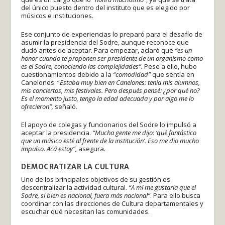
del único puesto dentro del instituto que es elegido por
músicos e instituciones.
Ese conjunto de experiencias lo preparó para el desafío de
asumir la presidencia del Sodre, aunque reconoce que
dudó antes de aceptar. Para empezar, aclaró que
“es un
honor cuando te proponen ser presidente de un organismo como
es el Sodre, conociendo las complejidades”.
Pese a ello, hubo
cuestionamientos debido a la
“comodidad”
que sentía en
Canelones. “
Estaba muy bien en Canelones: tenía mis alumnos,
mis conciertos, mis festivales. Pero después pensé: ¿por qué no?
Es el momento justo, tengo la edad adecuada y por algo me lo
ofrecieron”,
señaló.
El apoyo de colegas y funcionarios del Sodre lo impulsó a
aceptar la presidencia.
“Mucha gente me dijo: ‘qué fantástico
que un músico esté al frente de la institución’. Eso me dio mucho
impulso. Acá estoy”,
asegura.
DEMOCRATIZAR LA CULTURA
Uno de los principales objetivos de su gestión es
descentralizar la actividad cultural.
“A mí me gustaría que el
Sodre, si bien es nacional, fuera más nacional”
. Para ello busca
coordinar con las direcciones de Cultura departamentales y
escuchar qué necesitan las comunidades.