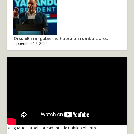
Orsi: «En mi gobierno habrá un rumbo claro...
septiembre 17, 2024
Dr. Ignacio Curbelo presidente de Cabildo Abierto