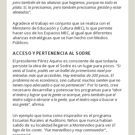
pero también de las alianzas que hagamos, porque no todo es
plata. Sí, la precisamos, pero también precisamos gestión y estar
alineados”.
Agradece el trabajo en conjunto que se realiza con el
Ministerio de Educación y Cultura (MEC), lo que permite
hacer uso de los Espacios MEC, al igual que diferentes
alianzas estratégicas que se han hecho con Medios
Públicos.
ACCESO Y PERTENENCIA
AL SODRE
El presidente Pérez Aquino es consciente de que todavía
persiste la idea de que el Sodre es un lugar para pocos.
“Si
venís al Sodre, podés ver un ballet de primerísimo nivel por
entradas más que accesibles. Hay entradas de 200 pesos. El
problema no es económico, sino cultural: muchos sienten que no
tienen ropa adecuada o que no pertenecen”.
Por lo tanto, cree
necesario desarrollar y potenciar los programas para
“abrir
el teatro y lograr que la gente se acerque, pero también que el
teatro salga a abrazar a la gente, que el teatro vaya a buscar a
esa gente”,
afirma.
Un ejemplo que toma como inspirador es el programa
Escuelas Rurales al Auditorio. Niños que nunca habían
salido de su localidad llegaron a Montevideo para ver
El
lago de los cisnes
.
“Fue maravilloso y muy conmovedor”
,
reconoció.