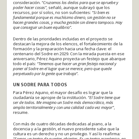
consideración.
“Cruzamos los dedos para que se apruebe y
poder hacer cosas”,
señaló, aunque subrayó que los
recursos, por sí solos, no son suficientes:
“Si bien es
fundamental porque es muchísimo dinero, sin gestión no se
hacen grandes cosas, y mucha gestión sin dinero tampoco. Hay
que conseguir un buen equilibrio”.
Dentro de las prioridades incluidas en el proyecto se
destacan la mejora de los elencos, el fortalecimiento de la
formación y la preparación hacia una fecha clave: el
centenario del Sodre en 2029. Con la mirada puesta en ese
aniversario, Pérez Aquino proyecta un festejo que abarque
todo el país:
“Tenemos que hacer un gran festejo nacional y
poner al Sodre en el lugar que se merece, pero que quede
perpetuado por la gente que trabaja”.
UN SODRE PARA TODOS
Para Pérez Aquino, el mayor desafío es lograr que la
ciudadanía se apropie de la institución.
“El Sodre tiene que
ser de todos. Me imagino un Sodre más democrático, más
amplio territorialmente y con una calidad cada vez mayor”
,
resume.
Con más de cuatro décadas dedicadas al piano, a la
docencia y a la gestión, el nuevo presidente sabe que la
cultura es un derecho y no un privilegio. Y así lo reafirma
:
“Somos un teatro de puertas abiertas. Es un teatro económico, no