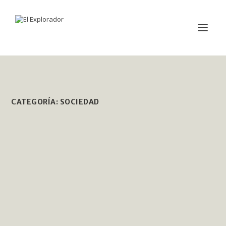
CATEGORÍA:
SOCIEDAD
SUNCA Y LAS CÁMARAS EMPRESARIALES LLEGARON A 
SIN PÉRDIDA DE SALARIO
por
Valeria Machado
|
Ago 4, 2026
|
Sociedad
|
0
|
El Sindicato Único Nacional de la Construcción y Anexos (Sunca) inf
LEER MÁS