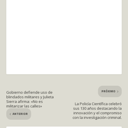
PRÓXIMO
Gobierno defiende uso de
blindados militares y Julieta
Sierra afirma: «No es
La Policía Científica celebró
militarizar las calles»
sus 130 años destacando la
innovación y el compromiso
ANTERIOR
con la investigación criminal.