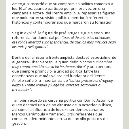
Amengual recordó que su compromiso político comenzó a
los 16 años, cuando participó por primera vez en una
campaña electoral del Frente Amplio. Al repasar las figuras
que moldearon su visión política, mencionó referentes
históricos y contemporáneos que marcaron su formación.
Según explicó, la figura de José Artigas sigue siendo una
referencia fundamental por
“ese rol de unir a los orientales,
ese rol de libertad e independencia, de que los más infelices sean
los más privilegiados”.
Dentro de la historia frenteamplista destacó especialmente
al general Líber Seregni, a quien definió como
“un hombre
muy comprometido con la lucha democrática”
y una persona
que siempre promovió la unidad política. Entre las
enseñanzas que más valora del fundador del Frente
Amplio señaló la importancia de
“ubicar primero al Uruguay,
luego el Frente Amplio y luego los intereses sectoriales o
personales”.
También recordó su cercanía política con Danilo Astori, de
quien destacó una visión altruista de la actividad pública,
así como la influencia de los exintendentes canarios
Marcos Carámbula y Yamandú Orsi, referentes que
considera determinantes en su desarrollo político y de
gestión.