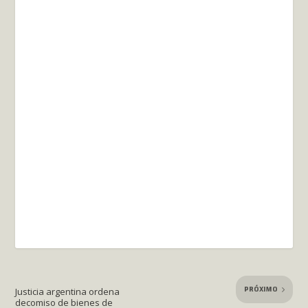
PRÓXIMO
Justicia argentina ordena
decomiso de bienes de