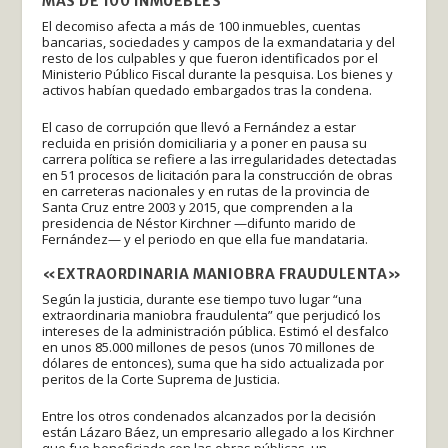
MÁS DE 100 INMUEBLES
El decomiso afecta a más de 100 inmuebles, cuentas
bancarias, sociedades y campos de la exmandataria y del
resto de los culpables y que fueron identificados por el
Ministerio Público Fiscal durante la pesquisa. Los bienes y
activos habían quedado embargados tras la condena.
El caso de corrupción que llevó a Fernández a estar
recluida en prisión domiciliaria y a poner en pausa su
carrera política se refiere a las irregularidades detectadas
en 51 procesos de licitación para la construcción de obras
en carreteras nacionales y en rutas de la provincia de
Santa Cruz entre 2003 y 2015, que comprenden a la
presidencia de Néstor Kirchner —difunto marido de
Fernández— y el periodo en que ella fue mandataria.
«EXTRAORDINARIA MANIOBRA FRAUDULENTA»
Según la justicia, durante ese tiempo tuvo lugar “una
extraordinaria maniobra fraudulenta” que perjudicó los
intereses de la administración pública. Estimó el desfalco
en unos 85.000 millones de pesos (unos 70 millones de
dólares de entonces), suma que ha sido actualizada por
peritos de la Corte Suprema de Justicia.
Entre los otros condenados alcanzados por la decisión
están Lázaro Báez, un empresario allegado a los Kirchner