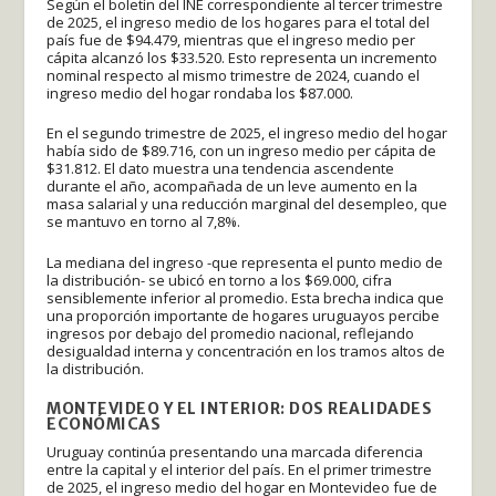
Según el boletín del INE correspondiente al tercer trimestre
de 2025, el ingreso medio de los hogares para el total del
país fue de $94.479, mientras que el ingreso medio per
cápita alcanzó los $33.520. Esto representa un incremento
nominal respecto al mismo trimestre de 2024, cuando el
ingreso medio del hogar rondaba los $87.000.
En el segundo trimestre de 2025, el ingreso medio del hogar
había sido de $89.716, con un ingreso medio per cápita de
$31.812. El dato muestra una tendencia ascendente
durante el año, acompañada de un leve aumento en la
masa salarial y una reducción marginal del desempleo, que
se mantuvo en torno al 7,8%.
La mediana del ingreso -que representa el punto medio de
la distribución- se ubicó en torno a los $69.000, cifra
sensiblemente inferior al promedio. Esta brecha indica que
una proporción importante de hogares uruguayos percibe
ingresos por debajo del promedio nacional, reflejando
desigualdad interna y concentración en los tramos altos de
la distribución.
MONTEVIDEO Y EL INTERIOR: DOS REALIDADES
ECONÓMICAS
Uruguay continúa presentando una marcada diferencia
entre la capital y el interior del país. En el primer trimestre
de 2025, el ingreso medio del hogar en Montevideo fue de