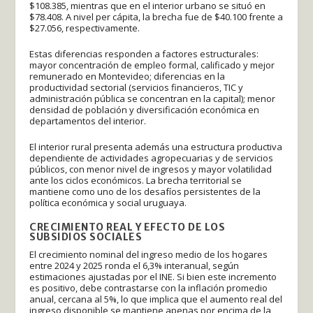
$108.385, mientras que en el interior urbano se situó en
$78.408. A nivel per cápita, la brecha fue de $40.100 frente a
$27.056, respectivamente.
Estas diferencias responden a factores estructurales:
mayor concentración de empleo formal, calificado y mejor
remunerado en Montevideo; diferencias en la
productividad sectorial (servicios financieros, TIC y
administración pública se concentran en la capital); menor
densidad de población y diversificación económica en
departamentos del interior.
El interior rural presenta además una estructura productiva
dependiente de actividades agropecuarias y de servicios
públicos, con menor nivel de ingresos y mayor volatilidad
ante los ciclos económicos. La brecha territorial se
mantiene como uno de los desafíos persistentes de la
política económica y social uruguaya.
CRECIMIENTO REAL Y EFECTO DE LOS
SUBSIDIOS SOCIALES
El crecimiento nominal del ingreso medio de los hogares
entre 2024 y 2025 ronda el 6,3% interanual, según
estimaciones ajustadas por el INE. Si bien este incremento
es positivo, debe contrastarse con la inflación promedio
anual, cercana al 5%, lo que implica que el aumento real del
ingreso disponible se mantiene apenas por encima de la