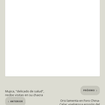
PRÓXIMO
Mujica, “delicado de salud”,
recibe visitas en su chacra
Orsi lamenta en Foro China-
ANTERIOR
Celac «peligrosa erosión del