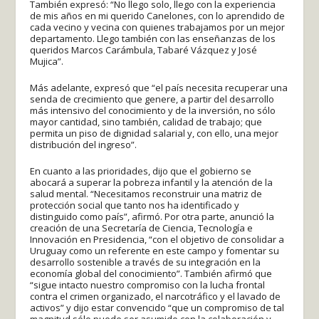
También expresó: “No llego solo, llego con la experiencia
de mis años en mi querido Canelones, con lo aprendido de
cada vecino y vecina con quienes trabajamos por un mejor
departamento. Llego también con las enseñanzas de los
queridos Marcos Carámbula, Tabaré Vázquez y José
Mujica”.
Más adelante, expresó que “el país necesita recuperar una
senda de crecimiento que genere, a partir del desarrollo
más intensivo del conocimiento y de la inversión, no sólo
mayor cantidad, sino también, calidad de trabajo; que
permita un piso de dignidad salarial y, con ello, una mejor
distribución del ingreso”.
En cuanto a las prioridades, dijo que el gobierno se
abocará a superar la pobreza infantil y la atención de la
salud mental. “Necesitamos reconstruir una matriz de
protección social que tanto nos ha identificado y
distinguido como país”, afirmó. Por otra parte, anunció la
creación de una Secretaría de Ciencia, Tecnología e
Innovación en Presidencia, “con el objetivo de consolidar a
Uruguay como un referente en este campo y fomentar su
desarrollo sostenible a través de su integración en la
economía global del conocimiento”. También afirmó que
“sigue intacto nuestro compromiso con la lucha frontal
contra el crimen organizado, el narcotráfico y el lavado de
activos” y dijo estar convencido “que un compromiso de tal
magnitud sólo puede ser asumido con la colaboración y