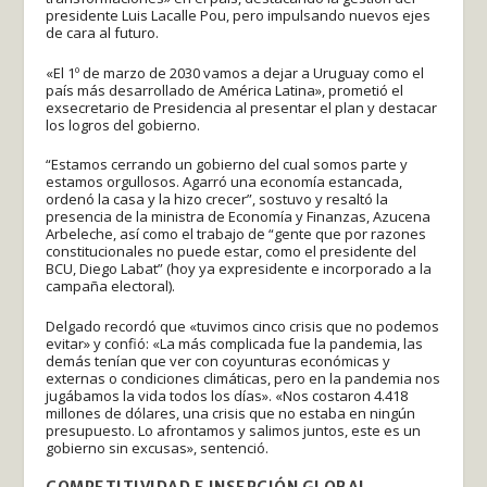
presidente Luis Lacalle Pou, pero impulsando nuevos ejes
de cara al futuro.
«El 1º de marzo de 2030 vamos a dejar a Uruguay como el
país más desarrollado de América Latina», prometió el
exsecretario de Presidencia al presentar el plan y destacar
los logros del gobierno.
“Estamos cerrando un gobierno del cual somos parte y
estamos orgullosos. Agarró una economía estancada,
ordenó la casa y la hizo crecer”, sostuvo y resaltó la
presencia de la ministra de Economía y Finanzas, Azucena
Arbeleche, así como el trabajo de “gente que por razones
constitucionales no puede estar, como el presidente del
BCU, Diego Labat” (hoy ya expresidente e incorporado a la
campaña electoral).
Delgado recordó que «tuvimos cinco crisis que no podemos
evitar» y confió: «La más complicada fue la pandemia, las
demás tenían que ver con coyunturas económicas y
externas o condiciones climáticas, pero en la pandemia nos
jugábamos la vida todos los días». «Nos costaron 4.418
millones de dólares, una crisis que no estaba en ningún
presupuesto. Lo afrontamos y salimos juntos, este es un
gobierno sin excusas», sentenció.
COMPETITIVIDAD E INSERCIÓN GLOBAL