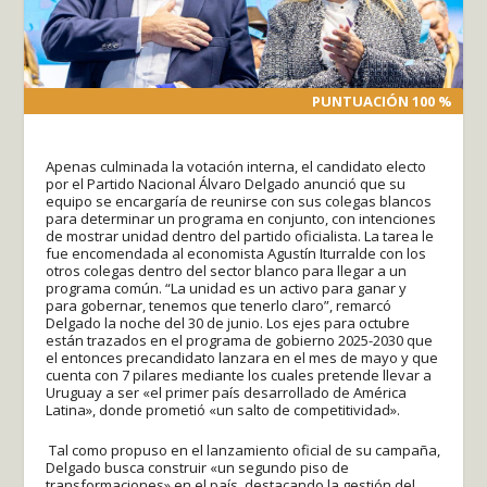
PUNTUACIÓN 100 %
PUNTUACIÓN 100 %
Apenas culminada la votación interna, el candidato electo
por el Partido Nacional Álvaro Delgado anunció que su
equipo se encargaría de reunirse con sus colegas blancos
para determinar un programa en conjunto, con intenciones
de mostrar unidad dentro del partido oficialista. La tarea le
fue encomendada al economista Agustín Iturralde con los
otros colegas dentro del sector blanco para llegar a un
programa común. “La unidad es un activo para ganar y
para gobernar, tenemos que tenerlo claro”, remarcó
Delgado la noche del 30 de junio. Los ejes para octubre
están trazados en el programa de gobierno 2025-2030 que
el entonces precandidato lanzara en el mes de mayo y que
cuenta con 7 pilares mediante los cuales pretende llevar a
Uruguay a ser «el primer país desarrollado de América
Latina», donde prometió «un salto de competitividad».
Tal como propuso en el lanzamiento oficial de su campaña,
Delgado busca construir «un segundo piso de
transformaciones» en el país, destacando la gestión del