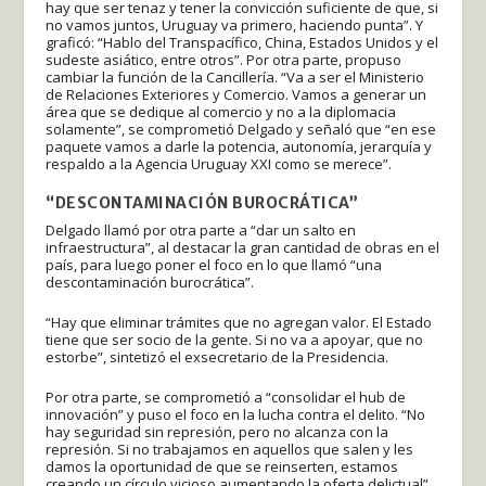
hay que ser tenaz y tener la convicción suficiente de que, si
no vamos juntos, Uruguay va primero, haciendo punta”. Y
graficó: “Hablo del Transpacífico, China, Estados Unidos y el
sudeste asiático, entre otros”. Por otra parte, propuso
cambiar la función de la Cancillería. “Va a ser el Ministerio
de Relaciones Exteriores y Comercio. Vamos a generar un
área que se dedique al comercio y no a la diplomacia
solamente”, se comprometió Delgado y señaló que “en ese
paquete vamos a darle la potencia, autonomía, jerarquía y
respaldo a la Agencia Uruguay XXI como se merece”.
“DESCONTAMINACIÓN BUROCRÁTICA”
Delgado llamó por otra parte a “dar un salto en
infraestructura”, al destacar la gran cantidad de obras en el
país, para luego poner el foco en lo que llamó “una
descontaminación burocrática”.
“Hay que eliminar trámites que no agregan valor. El Estado
tiene que ser socio de la gente. Si no va a apoyar, que no
estorbe”, sintetizó el exsecretario de la Presidencia.
Por otra parte, se comprometió a “consolidar el hub de
innovación” y puso el foco en la lucha contra el delito. “No
hay seguridad sin represión, pero no alcanza con la
represión. Si no trabajamos en aquellos que salen y les
damos la oportunidad de que se reinserten, estamos
creando un círculo vicioso aumentando la oferta delictual”,