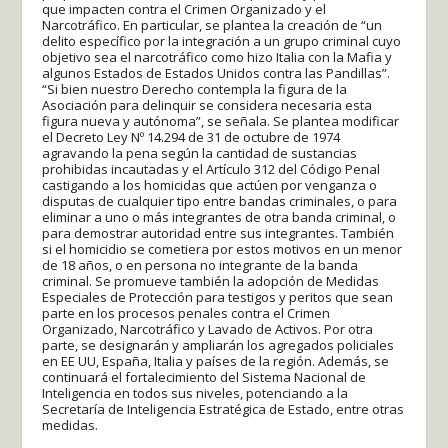
que impacten contra el Crimen Organizado y el
Narcotráfico. En particular, se plantea la creación de “un
delito específico por la integración a un grupo criminal cuyo
objetivo sea el narcotráfico como hizo Italia con la Mafia y
algunos Estados de Estados Unidos contra las Pandillas”.
“Si bien nuestro Derecho contempla la figura de la
Asociación para delinquir se considera necesaria esta
figura nueva y autónoma”, se señala. Se plantea modificar
el Decreto Ley Nº 14.294 de 31 de octubre de 1974
agravando la pena según la cantidad de sustancias
prohibidas incautadas y el Artículo 312 del Código Penal
castigando a los homicidas que actúen por venganza o
disputas de cualquier tipo entre bandas criminales, o para
eliminar a uno o más integrantes de otra banda criminal, o
para demostrar autoridad entre sus integrantes. También
si el homicidio se cometiera por estos motivos en un menor
de 18 años, o en persona no integrante de la banda
criminal. Se promueve también la adopción de Medidas
Especiales de Protección para testigos y peritos que sean
parte en los procesos penales contra el Crimen
Organizado, Narcotráfico y Lavado de Activos. Por otra
parte, se designarán y ampliarán los agregados policiales
en EE UU, España, Italia y países de la región. Además, se
continuará el fortalecimiento del Sistema Nacional de
Inteligencia en todos sus niveles, potenciando a la
Secretaría de Inteligencia Estratégica de Estado, entre otras
medidas.