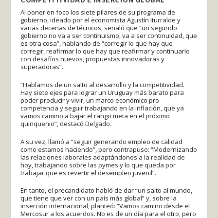
Al poner en foco los siete pilares de su programa de
gobierno, ideado por el economista Agustín Iturralde y
varias decenas de técnicos, señaló que “un segundo
gobierno no va a ser continuismo, va a ser continuidad, que
es otra cosa”, hablando de “corregir lo que hay que
corregir, reafirmar lo que hay que reafirmar y continuarlo
con desafíos nuevos, propuestas innovadoras y
superadoras”.
“Hablamos de un salto al desarrollo y la competitividad.
Hay siete ejes para lograr un Uruguay más barato para
poder producir y vivir, un marco económico pro
competencia y seguir trabajando en la inflación, que ya
vamos camino a bajar el rango meta en el próximo
quinquenio”, destacó Delgado.
A su vez, llamó a “seguir generando empleo de calidad
como estamos haciendo”, pero contrapuso: “Modernizando
las relaciones laborales adaptándonos a la realidad de
hoy, trabajando sobre las pymes y lo que queda por
trabajar que es revertir el desempleo juvenil”.
En tanto, el precandidato habló de dar “un salto al mundo,
que tiene que ver con un país más global” y, sobre la
inserción internacional, planteó: “Vamos camino desde el
Mercosur a los acuerdos. No es de un día para el otro, pero