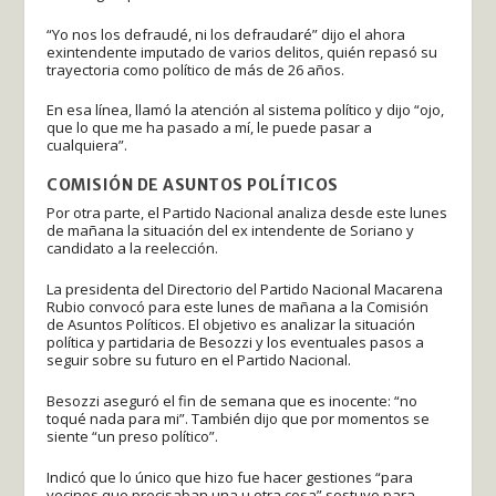
“Yo nos los defraudé, ni los defraudaré” dijo el ahora
exintendente imputado de varios delitos, quién repasó su
trayectoria como político de más de 26 años.
En esa línea, llamó la atención al sistema político y dijo “ojo,
que lo que me ha pasado a mí, le puede pasar a
cualquiera”.
COMISIÓN DE ASUNTOS POLÍTICOS
Por otra parte, el Partido Nacional analiza desde este lunes
de mañana la situación del ex intendente de Soriano y
candidato a la reelección.
La presidenta del Directorio del Partido Nacional Macarena
Rubio convocó para este lunes de mañana a la Comisión
de Asuntos Políticos. El objetivo es analizar la situación
política y partidaria de Besozzi y los eventuales pasos a
seguir sobre su futuro en el Partido Nacional.
Besozzi aseguró el fin de semana que es inocente: “no
toqué nada para mi”. También dijo que por momentos se
siente “un preso político”.
Indicó que lo único que hizo fue hacer gestiones “para
vecinos que precisaban una u otra cosa” sostuvo para