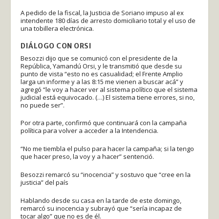
A pedido de la fiscal, la Justicia de Soriano impuso al ex
intendente 180 días de arresto domiciliario total y el uso de
una tobillera electrónica.
DIÁLOGO CON ORSI
Besozzi dijo que se comunicó con el presidente de la
República, Yamandú Orsi, y le transmitió que desde su
punto de vista “esto no es casualidad; el Frente Amplio
larga un informe y a las 8:15 me vienen a buscar acá” y
agregó “le voy a hacer ver al sistema político que el sistema
judicial está equivocado. (…) El sistema tiene errores, si no,
no puede ser”.
Por otra parte, confirmó que continuará con la campaña
política para volver a acceder a la Intendencia.
“No me tiembla el pulso para hacer la campaña; si la tengo
que hacer preso, la voy y a hacer” sentenció.
Besozzi remarcó su “inocencia” y sostuvo que “cree en la
justicia” del país
Hablando desde su casa en la tarde de este domingo,
remarcó su inocencia y subrayó que “sería incapaz de
tocar algo” que no es de él.