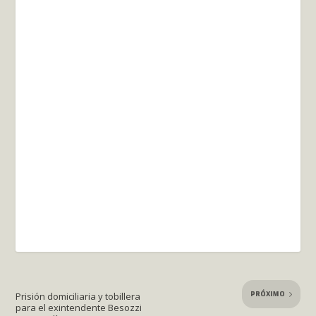
PRÓXIMO
Prisión domiciliaria y tobillera
para el exintendente Besozzi