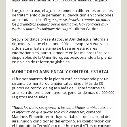
Luego de su uso, el agua se somete a diferentes procesos
de tratamiento que permiten su devolución en condiciones
adecuadas al río.
“El agua que se devuelve cumple con todos
los parámetros exigidos por la normativa. Hay controles muy
estrictos antes de cualquier descarga”,
afirmó Cardozo.
Según los datos presentados, el 80% del agua retorna al
río, mientras que el restante 20% se evapora y vuelve al
ciclo natural. Este sistema se basa en estándares
internacionales, particularmente en las mejores técnicas
disponibles de la Unión Europea, posicionando a la planta
en niveles de referencia globales.
MONITOREO AMBIENTAL Y CONTROL ESTATAL
El funcionamiento de la planta está acompañado por un
sistema de monitoreo ambiental continuo. Más de 30
puntos de control de agua y más de 50 parámetros se
analizan de forma permanente, generando más de 600.000
registros mensuales.
“Todos los datos se reportan a las autoridades ambientales, no
es información que quede solo en la empresa”,
comentó
Martínez. El monitoreo incluye variables como calidad del
aire, ruido y condiciones del entorno, en colaboración con
el Laboratorio Tecnológico del Uruguay (LATU) y organismos