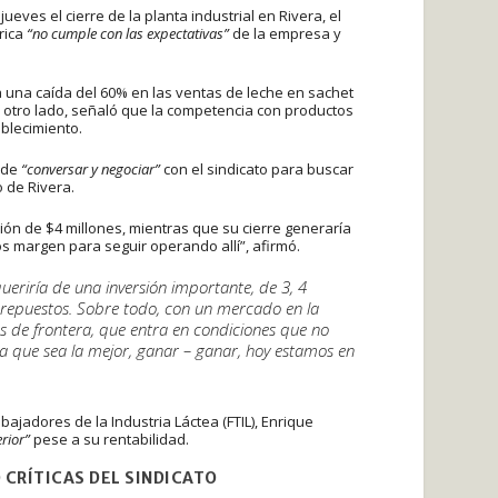
ueves el cierre de la planta industrial en Rivera, el
rica
“no cumple con las expectativas”
de la empresa y
 una caída del 60% en las ventas de leche en sachet
r otro lado, señaló que la competencia con productos
ablecimiento.
n de
“conversar y negociar”
con el sindicato para buscar
 de Rivera.
ón de $4 millones, mientras que su cierre generaría
os margen para seguir operando allí”, afirmó.
ueriría de una inversión importante, de 3, 4
 repuestos. Sobre todo, con un mercado en la
 de frontera, que entra en condiciones que no
la que sea la mejor, ganar – ganar, hoy estamos en
ajadores de la Industria Láctea (FTIL), Enrique
erior”
pese a su rentabilidad.
 CRÍTICAS DEL SINDICATO