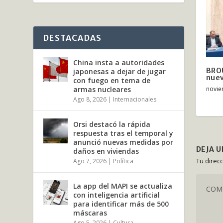
DESTACADAS
China insta a autoridades
BROU
japonesas a dejar de jugar
nuev
con fuego en tema de
novie
armas nucleares
Ago 8, 2026
|
Internacionales
Orsi destacó la rápida
respuesta tras el temporal y
anunció nuevas medidas por
DEJA 
daños en viviendas
Tu direc
Ago 7, 2026
|
Política
La app del MAPI se actualiza
con inteligencia artificial
para identificar más de 500
máscaras
Ago 5, 2026
|
Cultura