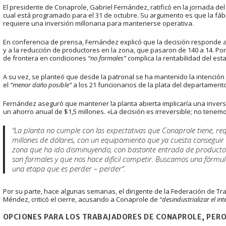
El presidente de Conaprole, Gabriel Fernández, ratificó en la jornada del j
cual está programado para el 31 de octubre. Su argumento es que la fáb
requiere una inversión millonaria para mantenerse operativa.
En conferencia de prensa, Fernández explicó que la decisión responde a
y a la reducción de productores en la zona, que pasaron de 140 a 14. Po
de frontera en condiciones
“no formales”
complica la rentabilidad del est
A su vez, se planteó que desde la patronal se ha mantenido la intenció
el
“menor daño posible”
a los 21 funcionarios de la plata del departamento
Fernández aseguró que mantener la planta abierta implicaría una inversi
un ahorro anual de $1,5 millones. «La decisión es irreversible; no tenem
“La planta no cumple con las expectativas que Conaprole tiene, req
millones de dólares, con un equipamiento que ya cuesta conseguir
zona que ha ido disminuyendo, con bastante entrada de productos
son formales y que nos hace difícil competir. Buscamos una fórmu
una etapa que es perder – perder”.
Por su parte, hace algunas semanas, el dirigente de la Federación de Trab
Méndez, criticó el cierre, acusando a Conaprole de
“desindustrializar el int
OPCIONES PARA LOS TRABAJADORES DE CONAPROLE, PERO