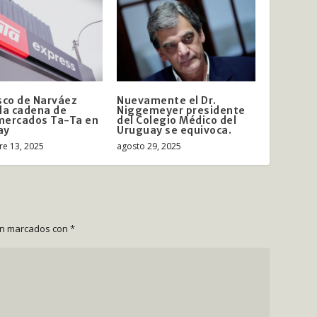
sco de Narváez
Nuevamente el Dr.
la cadena de
Niggemeyer presidente
mercados Ta-Ta en
del Colegio Médico del
ay
Uruguay se equivoca.
e 13, 2025
agosto 29, 2025
án marcados con
*