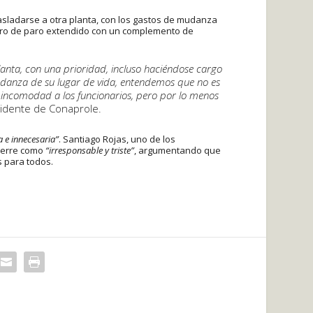
rasladarse a otra planta, con los gastos de mudanza
guro de paro extendido con un complemento de
planta, con una prioridad, incluso haciéndose cargo
udanza de su lugar de vida, entendemos que no es
 incomodad a los funcionarios, pero por lo menos
sidente de Conaprole.
a e innecesaria”
. Santiago Rojas, uno de los
 cierre como
“irresponsable y triste”
, argumentando que
s para todos.