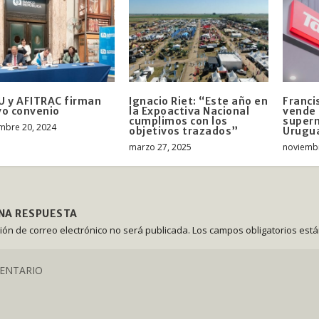
 y AFITRAC firman
Ignacio Riet: “Este año en
Franci
o convenio
la Expoactiva Nacional
vende 
cumplimos con los
super
mbre 20, 2024
objetivos trazados”
Urugu
marzo 27, 2025
noviembr
UNA RESPUESTA
ción de correo electrónico no será publicada.
Los campos obligatorios est