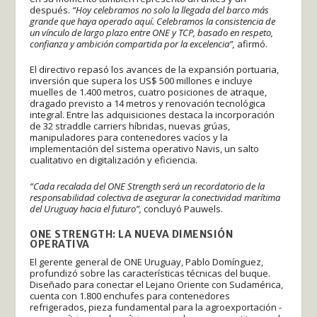
después.
“Hoy celebramos no solo la llegada del barco más
grande que haya operado aquí. Celebramos la consistencia de
un vínculo de largo plazo entre ONE y TCP, basado en respeto,
confianza y ambición compartida por la excelencia”,
afirmó.
El directivo repasó los avances de la expansión portuaria,
inversión que supera los US$ 500 millones e incluye
muelles de 1.400 metros, cuatro posiciones de atraque,
dragado previsto a 14 metros y renovación tecnológica
integral. Entre las adquisiciones destaca la incorporación
de 32 straddle carriers híbridas, nuevas grúas,
manipuladores para contenedores vacíos y la
implementación del sistema operativo Navis, un salto
cualitativo en digitalización y eficiencia.
“Cada recalada del ONE Strength será un recordatorio de la
responsabilidad colectiva de asegurar la conectividad marítima
del Uruguay hacia el futuro”,
concluyó Pauwels.
ONE STRENGTH: LA NUEVA DIMENSIÓN
OPERATIVA
El gerente general de ONE Uruguay, Pablo Domínguez,
profundizó sobre las características técnicas del buque.
Diseñado para conectar el Lejano Oriente con Sudamérica,
cuenta con 1.800 enchufes para contenedores
refrigerados, pieza fundamental para la agroexportación -