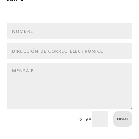
Año 2024
ENVIAR
=
12 + 6