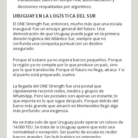
decisiones respaldadas por algoritmos.
URUGUAY EN LA LOGÍSTICA DEL SUR
El ONE Strength fue, entonces, mucho más que una escala
inaugural. Fue un ensayo general del futuro. Una
demostración de que Uruguay puede jugar en la primera
división logística del Atlántico Sur, siempre que no
confunda una conquista puntual con un destino
asegurado.
Porque el océano ya no espera barcos pequeños. Porque
la región ya no compite por lo que produce un país, sino
por lo que transborda. Porque el futuro no llega, atraca. Y si
el puerto está preparado, vuelve.
La llegada del ONE Strength fue una postal que
rápidamente recorrió redes, medios y grupos de
WhatsApp. Pero las postales son apenas un instante; lo
que importa es lo que sigue después. Porque detrás del
barco más grande que amarró en Montevideo llegó algo
más profundo: una exigencia.
No se trata solo de que Uruguay pudo operar un coloso de
14.000 TEU. Se trata de si Uruguay quiere que esto sea
normalidad o excepción. Ser puerto de escala es recibir
barcos grandes. Ser hub logístico es retenerlos,