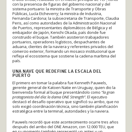
con la presencia de figuras del gobierno nacional y del
sistema portuario: la ministra de Transporte y Obras
Públicas, Lucía Etcheverry; la ministra de Industria,
Fernanda Cardona; la subsecretaria de Transporte, Claudia
Peris, así como autoridades de la Administración Nacional
de Puertos, representantes diplomáticos de Bélgica y el
embajador de Japón, Kenichi Okada, país donde fue
construido el buque. También asistieron trabajadores
portuarios, operadores logísticos, despachantes de
aduana, clientes de la naviera y referentes privados del
comercio exterior, formando un mosaico institucional que
refleja el ecosistema que sostiene la cadena marítima del
país.
UNA NAVE QUE REDEFINE LA ESCALA DEL
PUERTO
El primero en tomar la palabra fue Kenneth Pauwels,
gerente general de Katoen Natie en Uruguay, quien dio la
bienvenida formal al buque presentándolo como
“la gran
protagonista del día: la dama ONE Strength”.
El ejecutivo
destacó el desafío operativo que significó su arribo, que no
solo exigió coordinación técnica, sino también planificación
estratégica entre la terminal, autoridades y la naviera.
Pauwels recordó que este acontecimiento ocurre tres años
después del arribo del ONE Amazon, con 12.000 TEU, que
en su momento también representó un antes y un