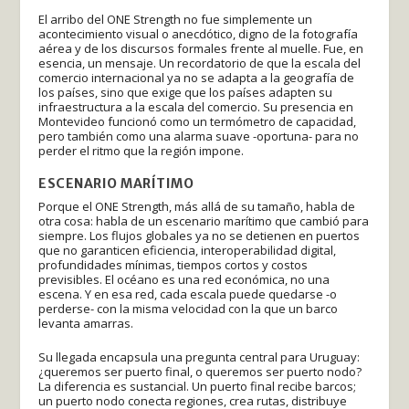
El arribo del ONE Strength no fue simplemente un
acontecimiento visual o anecdótico, digno de la fotografía
aérea y de los discursos formales frente al muelle. Fue, en
esencia, un mensaje. Un recordatorio de que la escala del
comercio internacional ya no se adapta a la geografía de
los países, sino que exige que los países adapten su
infraestructura a la escala del comercio. Su presencia en
Montevideo funcionó como un termómetro de capacidad,
pero también como una alarma suave -oportuna- para no
perder el ritmo que la región impone.
ESCENARIO MARÍTIMO
Porque el ONE Strength, más allá de su tamaño, habla de
otra cosa: habla de un escenario marítimo que cambió para
siempre. Los flujos globales ya no se detienen en puertos
que no garanticen eficiencia, interoperabilidad digital,
profundidades mínimas, tiempos cortos y costos
previsibles. El océano es una red económica, no una
escena. Y en esa red, cada escala puede quedarse -o
perderse- con la misma velocidad con la que un barco
levanta amarras.
Su llegada encapsula una pregunta central para Uruguay:
¿queremos ser puerto final, o queremos ser puerto nodo?
La diferencia es sustancial. Un puerto final recibe barcos;
un puerto nodo conecta regiones, crea rutas, distribuye