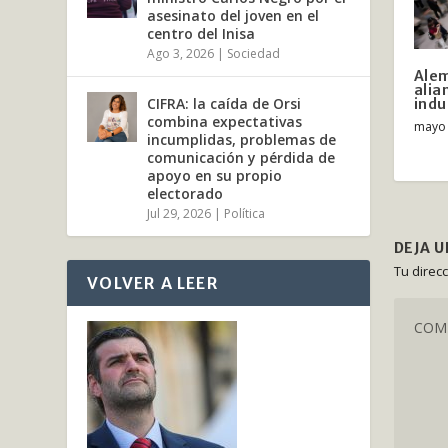
asesinato del joven en el
centro del Inisa
Ago 3, 2026
|
Sociedad
Alem
alia
CIFRA: la caída de Orsi
indu
combina expectativas
mayo 
incumplidas, problemas de
comunicación y pérdida de
apoyo en su propio
electorado
Jul 29, 2026
|
Política
DEJA 
Tu direc
VOLVER A LEER