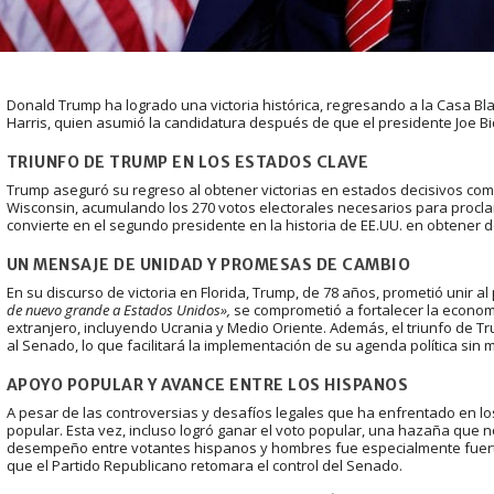
Donald Trump ha logrado una victoria histórica, regresando a la Casa B
Harris, quien asumió la candidatura después de que el presidente Joe Bid
TRIUNFO DE TRUMP EN LOS ESTADOS CLAVE
Trump aseguró su regreso al obtener victorias en estados decisivos como
Wisconsin, acumulando los 270 votos electorales necesarios para procla
convierte en el segundo presidente en la historia de EE.UU. en obtener
UN MENSAJE DE UNIDAD Y PROMESAS DE CAMBIO
En su discurso de victoria en Florida, Trump, de 78 años, prometió unir al 
de nuevo grande a Estados Unidos»,
se comprometió a fortalecer la economía
extranjero, incluyendo Ucrania y Medio Oriente. Además, el triunfo de Tr
al Senado, lo que facilitará la implementación de su agenda política sin
APOYO POPULAR Y AVANCE ENTRE LOS HISPANOS
A pesar de las controversias y desafíos legales que ha enfrentado en lo
popular. Esta vez, incluso logró ganar el voto popular, una hazaña que 
desempeño entre votantes hispanos y hombres fue especialmente fuerte,
que el Partido Republicano retomara el control del Senado.