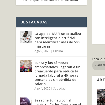
DESTACADAS
La app del MAPI se actualiza
con inteligencia artificial
para identificar más de 500
máscaras
Ago 5, 2026
|
Cultura
Lacalle 
Sunca y las cámaras
ANTE
empresariales llegaron a un
preacuerdo para reducir la
jornada laboral a 40 horas
semanales sin pérdida de
ART
salario
Ago 4, 2026
|
Sociedad
Se reúne Suinau con el
ministro Carlos Negro por el