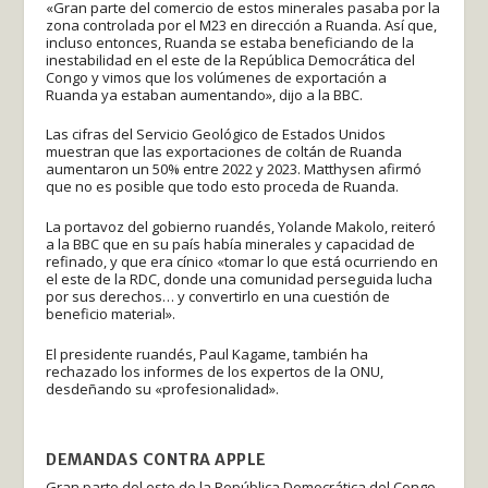
«Gran parte del comercio de estos minerales pasaba por la
zona controlada por el M23 en dirección a Ruanda. Así que,
incluso entonces, Ruanda se estaba beneficiando de la
inestabilidad en el este de la República Democrática del
Congo y vimos que los volúmenes de exportación a
Ruanda ya estaban aumentando», dijo a la BBC.
Las cifras del Servicio Geológico de Estados Unidos
muestran que las exportaciones de coltán de Ruanda
aumentaron un 50% entre 2022 y 2023. Matthysen afirmó
que no es posible que todo esto proceda de Ruanda.
La portavoz del gobierno ruandés, Yolande Makolo, reiteró
a la BBC que en su país había minerales y capacidad de
refinado, y que era cínico «tomar lo que está ocurriendo en
el este de la RDC, donde una comunidad perseguida lucha
por sus derechos… y convertirlo en una cuestión de
beneficio material».
El presidente ruandés, Paul Kagame, también ha
rechazado los informes de los expertos de la ONU,
desdeñando su «profesionalidad».
DEMANDAS CONTRA APPLE
Gran parte del este de la República Democrática del Congo