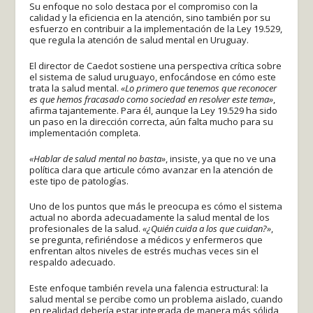
Su enfoque no solo destaca por el compromiso con la
calidad y la eficiencia en la atención, sino también por su
esfuerzo en contribuir a la implementación de la Ley 19.529,
que regula la atención de salud mental en Uruguay.
El director de Caedot sostiene una perspectiva crítica sobre
el sistema de salud uruguayo, enfocándose en cómo este
trata la salud mental.
«Lo primero que tenemos que reconocer
es que hemos fracasado como sociedad en resolver este tema»
,
afirma tajantemente. Para él, aunque la Ley 19.529 ha sido
un paso en la dirección correcta, aún falta mucho para su
implementación completa.
«Hablar de salud mental no basta»
, insiste, ya que no ve una
política clara que articule cómo avanzar en la atención de
este tipo de patologías.
Uno de los puntos que más le preocupa es cómo el sistema
actual no aborda adecuadamente la salud mental de los
profesionales de la salud.
«¿Quién cuida a los que cuidan?»
,
se pregunta, refiriéndose a médicos y enfermeros que
enfrentan altos niveles de estrés muchas veces sin el
respaldo adecuado.
Este enfoque también revela una falencia estructural: la
salud mental se percibe como un problema aislado, cuando
en realidad debería estar integrada de manera más sólida