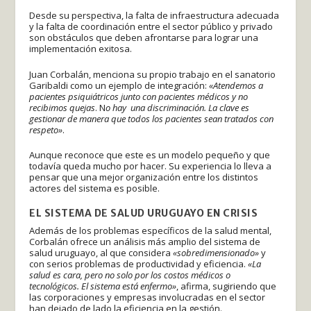
Desde su perspectiva, la falta de infraestructura adecuada
y la falta de coordinación entre el sector público y privado
son obstáculos que deben afrontarse para lograr una
implementación exitosa.
Juan Corbalán, menciona su propio trabajo en el sanatorio
Garibaldi como un ejemplo de integración:
«Atendemos a
pacientes psiquiátricos junto con pacientes médicos y no
recibimos quejas
.
N
o hay una discriminación. La clave es
gestionar de manera que todos los pacientes sean tratados con
respeto»
.
Aunque reconoce que este es un modelo pequeño y que
todavía queda mucho por hacer. Su experiencia lo lleva a
pensar que una mejor organización entre los distintos
actores del sistema es posible.
EL SISTEMA DE SALUD URUGUAYO EN CRISIS
Además de los problemas específicos de la salud mental,
Corbalán ofrece un análisis más amplio del sistema de
salud uruguayo, al que considera
«sobredimensionado»
y
con serios problemas de productividad y eficiencia.
«La
salud es cara, pero no solo por los costos médicos o
tecnológicos. El sistema está enfermo»
, afirma, sugiriendo que
las corporaciones y empresas involucradas en el sector
han dejado de lado la eficiencia en la gestión.