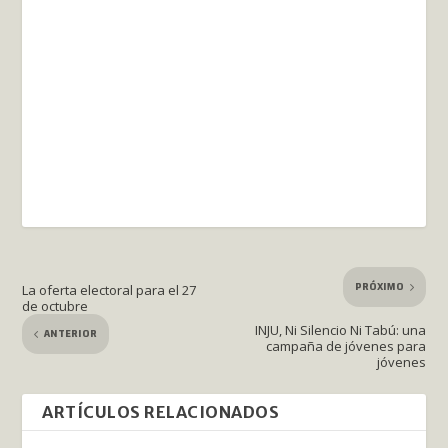
PRÓXIMO
La oferta electoral para el 27
de octubre
INJU, Ni Silencio Ni Tabú: una
ANTERIOR
campaña de jóvenes para
jóvenes
ARTÍCULOS RELACIONADOS