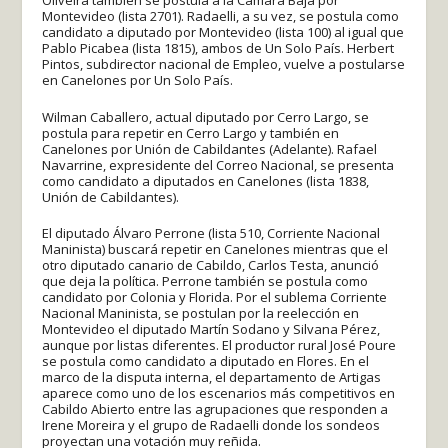
Montevideo (lista 2701). Radaelli, a su vez, se postula como
candidato a diputado por Montevideo (lista 100) al igual que
Pablo Picabea (lista 1815), ambos de Un Solo País. Herbert
Pintos, subdirector nacional de Empleo, vuelve a postularse
en Canelones por Un Solo País.
Wilman Caballero, actual diputado por Cerro Largo, se
postula para repetir en Cerro Largo y también en
Canelones por Unión de Cabildantes (Adelante). Rafael
Navarrine, expresidente del Correo Nacional, se presenta
como candidato a diputados en Canelones (lista 1838,
Unión de Cabildantes).
El diputado Álvaro Perrone (lista 510, Corriente Nacional
Maninista) buscará repetir en Canelones mientras que el
otro diputado canario de Cabildo, Carlos Testa, anunció
que deja la política. Perrone también se postula como
candidato por Colonia y Florida. Por el sublema Corriente
Nacional Maninista, se postulan por la reelección en
Montevideo el diputado Martín Sodano y Silvana Pérez,
aunque por listas diferentes. El productor rural José Poure
se postula como candidato a diputado en Flores. En el
marco de la disputa interna, el departamento de Artigas
aparece como uno de los escenarios más competitivos en
Cabildo Abierto entre las agrupaciones que responden a
Irene Moreira y el grupo de Radaelli donde los sondeos
proyectan una votación muy reñida.