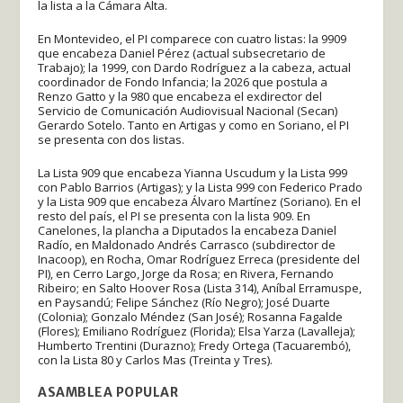
la lista a la Cámara Alta.
En Montevideo, el PI comparece con cuatro listas: la 9909
que encabeza Daniel Pérez (actual subsecretario de
Trabajo); la 1999, con Dardo Rodríguez a la cabeza, actual
coordinador de Fondo Infancia; la 2026 que postula a
Renzo Gatto y la 980 que encabeza el exdirector del
Servicio de Comunicación Audiovisual Nacional (Secan)
Gerardo Sotelo. Tanto en Artigas y como en Soriano, el PI
se presenta con dos listas.
La Lista 909 que encabeza Yianna Uscudum y la Lista 999
con Pablo Barrios (Artigas); y la Lista 999 con Federico Prado
y la Lista 909 que encabeza Álvaro Martínez (Soriano). En el
resto del país, el PI se presenta con la lista 909. En
Canelones, la plancha a Diputados la encabeza Daniel
Radío, en Maldonado Andrés Carrasco (subdirector de
Inacoop), en Rocha, Omar Rodríguez Erreca (presidente del
PI), en Cerro Largo, Jorge da Rosa; en Rivera, Fernando
Ribeiro; en Salto Hoover Rosa (Lista 314), Aníbal Erramuspe,
en Paysandú; Felipe Sánchez (Río Negro); José Duarte
(Colonia); Gonzalo Méndez (San José); Rosanna Fagalde
(Flores); Emiliano Rodríguez (Florida); Elsa Yarza (Lavalleja);
Humberto Trentini (Durazno); Fredy Ortega (Tacuarembó),
con la Lista 80 y Carlos Mas (Treinta y Tres).
ASAMBLEA POPULAR