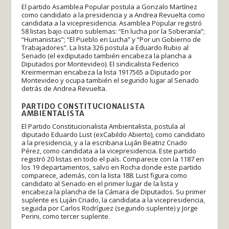
El partido Asamblea Popular postula a Gonzalo Martínez
como candidato a la presidencia y a Andrea Revuelta como
candidata a la vicepresidencia. Asamblea Popular registró
58 listas bajo cuatro sublemas: “En lucha por la Soberanía”;
“Humanistas”; “El Pueblo en Lucha” y “Por un Gobierno de
Trabajadores”. La lista 326 postula a Eduardo Rubio al
Senado (el exdiputado también encabeza la plancha a
Diputados por Montevideo). El sindicalista Federico
Kreirmerman encabeza la lista 1917565 a Diputado por
Montevideo y ocupa también el segundo lugar al Senado
detrás de Andrea Revuelta.
PARTIDO CONSTITUCIONALISTA
AMBIENTALISTA
El Partido Constitucionalista Ambientalista, postula al
diputado Eduardo Lust (exCabildo Abierto), como candidato
a la presidencia, y a la escribana Luján Beatriz Criado
Pérez, como candidata a la vicepresidencia. Este partido
registró 20 listas en todo el país. Comparece con la 1187 en
los 19 departamentos, salvo en Rocha donde este partido
comparece, además, con la lista 188. Lust figura como
candidato al Senado en el primer lugar de la lista y
encabeza la plancha de la Cámara de Diputados. Su primer
suplente es Luján Criado, la candidata a la vicepresidencia,
seguida por Carlos Rodríguez (segundo suplente) y Jorge
Perini, como tercer suplente.