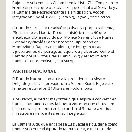
Bajo este sublema, están también la Lista 711, Compromiso
Frenteamplista, que postula a Felipe Carballo al Senado y a
la Cámara de Representantes¸ Participación, Acción,
Integración Social -P.A.I.S.-(Lista 52), IR (949), entre otros.
El Partido Socialista resolvió impulsar su propio sublema,
“Socialismo es Libertad”, con la histórica Lista 90 que
encabeza Cibila seguido por Mónica Xavier y José Nunes
(Senado) y Nicolás Lasa encabeza Diputados en
Montevideo. Bajo este sublema, se integran otras
agrupaciones del paraguas Izquierda y Libertad, como el
Partido por la Victoria del Pueblo (567) y el Movimiento
Cambio Frenteamplista (lista 5005).
PARTIDO NACIONAL
El Partido Nacional postula a la presidencia a Álvaro
Delgado y a la vicepresidencia a Valeria Ripoll. Bajo este
lema se registraron 218 listas en todo el país.
Aire Fresco, el sector mayoritario que aspira a convertir en
bancas parlamentarias la buena votación que obtuvo en
las internas, presenta en la plancha al Senado a varios
ministros e intendentes en su integración.
La Cámara Alta, que encabeza Luis Lacalle Pou, tiene como
primer suplente al diputado Martín Lema, exministro de