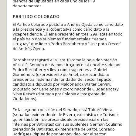
plancha de Diputados en cada uno de los 19
departamentos.
PARTIDO COLORADO
El Partido Colorado postula a Andrés Ojeda como candidato
a la presidencia y a Robert Silva como candidato a la
vicepresidencia. El lema presentó en total 298 listas en todo
el país bajo dos sublemas fundamentales: “Vamos
Uruguay” que lidera Pedro Bordaberry y “Unir para Crecer”
de Andrés Ojeda.
Bordaberry registró a la lista 10 como la hoja de votación
oficial. El Senado de Vamos Uruguay está encabezado por
Pedro Bordaberry y lleva como suplentes a Gabriel
Gurméndez (expresidente de Antel, exprecandidato
presidencial, además de fundador del sector Impacto,
candidato a diputado por Maldonado), Walter Cervini,
(diputado por Canelones y coordinador de Ciudadanos) y
Nibia Reisch (diputada por Colonia e integrante de
Ciudadanos).
En la segunda posición del Senado, está Tabaré Viera
(senador, exintendente de Rivera, exministro de Turismo,
quien también fue precandidato presidencial en las
internas por Batllistas) con sus suplentes Germán Coutinho
(senador de Batllistas, exintendente de Salto), Conrado
Rodríguez (diputado por Montevideo, por el sector