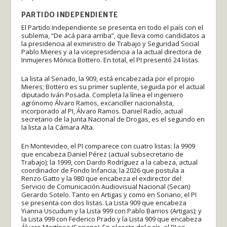
PARTIDO INDEPENDIENTE
El Partido Independiente se presenta en todo el país con el
sublema, “De acá para arriba”, que lleva como candidatos a
la presidencia al exministro de Trabajo y Seguridad Social
Pablo Mieres y a la vicepresidencia a la actual directora de
Inmujeres Mónica Bottero. En total, el PI presentó 24 listas.
La lista al Senado, la 909, está encabezada por el propio
Mieres; Bottero es su primer suplente, seguida por el actual
diputado Iván Posada. Completa la línea el ingeniero
agrónomo Álvaro Ramos, excanciller nacionalista,
incorporado al PI, Álvaro Ramos. Daniel Radío, actual
secretario de la Junta Nacional de Drogas, es el segundo en
la lista a la Cámara Alta.
En Montevideo, el PI comparece con cuatro listas: la 9909
que encabeza Daniel Pérez (actual subsecretario de
Trabajo); la 1999, con Dardo Rodríguez a la cabeza, actual
coordinador de Fondo Infancia; la 2026 que postula a
Renzo Gatto y la 980 que encabeza el exdirector del
Servicio de Comunicación Audiovisual Nacional (Secan)
Gerardo Sotelo. Tanto en Artigas y como en Soriano, el PI
se presenta con dos listas. La Lista 909 que encabeza
Yianna Uscudum y la Lista 999 con Pablo Barrios (Artigas); y
la Lista 999 con Federico Prado y la Lista 909 que encabeza
Álvaro Martínez (Soriano). En el resto del país, el PI se