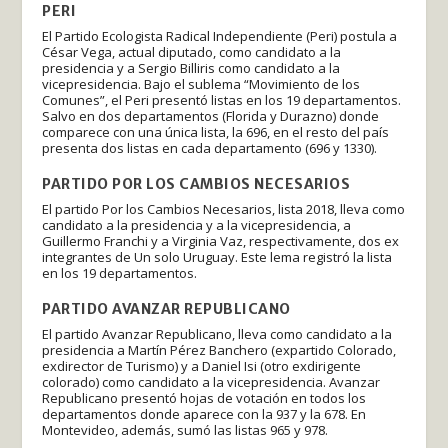
PERI
El Partido Ecologista Radical Independiente (Peri) postula a
César Vega, actual diputado, como candidato a la
presidencia y a Sergio Billiris como candidato a la
vicepresidencia. Bajo el sublema “Movimiento de los
Comunes”, el Peri presentó listas en los 19 departamentos.
Salvo en dos departamentos (Florida y Durazno) donde
comparece con una única lista, la 696, en el resto del país
presenta dos listas en cada departamento (696 y 1330).
PARTIDO POR LOS CAMBIOS NECESARIOS
El partido Por los Cambios Necesarios, lista 2018, lleva como
candidato a la presidencia y a la vicepresidencia, a
Guillermo Franchi y a Virginia Vaz, respectivamente, dos ex
integrantes de Un solo Uruguay. Este lema registró la lista
en los 19 departamentos.
PARTIDO AVANZAR REPUBLICANO
El partido Avanzar Republicano, lleva como candidato a la
presidencia a Martín Pérez Banchero (expartido Colorado,
exdirector de Turismo) y a Daniel Isi (otro exdirigente
colorado) como candidato a la vicepresidencia. Avanzar
Republicano presentó hojas de votación en todos los
departamentos donde aparece con la 937 y la 678. En
Montevideo, además, sumó las listas 965 y 978.