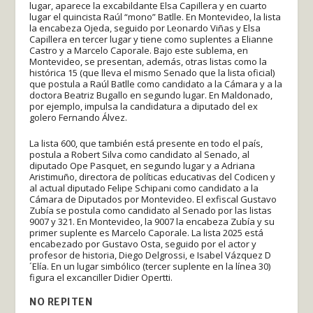
lugar, aparece la excabildante Elsa Capillera y en cuarto
lugar el quincista Raúl “mono” Batlle. En Montevideo, la lista
la encabeza Ojeda, seguido por Leonardo Viñas y Elsa
Capillera en tercer lugar y tiene como suplentes a Elianne
Castro y a Marcelo Caporale. Bajo este sublema, en
Montevideo, se presentan, además, otras listas como la
histórica 15 (que lleva el mismo Senado que la lista oficial)
que postula a Raúl Batlle como candidato a la Cámara y a la
doctora Beatriz Bugallo en segundo lugar. En Maldonado,
por ejemplo, impulsa la candidatura a diputado del ex
golero Fernando Álvez.
La lista 600, que también está presente en todo el país,
postula a Robert Silva como candidato al Senado, al
diputado Ope Pasquet, en segundo lugar y a Adriana
Aristimuño, directora de políticas educativas del Codicen y
al actual diputado Felipe Schipani como candidato a la
Cámara de Diputados por Montevideo. El exfiscal Gustavo
Zubía se postula como candidato al Senado por las listas
9007 y 321. En Montevideo, la 9007 la encabeza Zubía y su
primer suplente es Marcelo Caporale. La lista 2025 está
encabezado por Gustavo Osta, seguido por el actor y
profesor de historia, Diego Delgrossi, e Isabel Vázquez D
´Elía. En un lugar simbólico (tercer suplente en la línea 30)
figura el excanciller Didier Opertti.
NO REPITEN