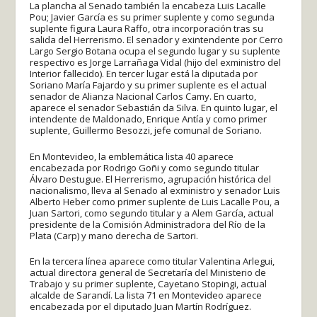
La plancha al Senado también la encabeza Luis Lacalle
Pou; Javier García es su primer suplente y como segunda
suplente figura Laura Raffo, otra incorporación tras su
salida del Herrerismo. El senador y exintendente por Cerro
Largo Sergio Botana ocupa el segundo lugar y su suplente
respectivo es Jorge Larrañaga Vidal (hijo del exministro del
Interior fallecido). En tercer lugar está la diputada por
Soriano María Fajardo y su primer suplente es el actual
senador de Alianza Nacional Carlos Camy. En cuarto,
aparece el senador Sebastián da Silva. En quinto lugar, el
intendente de Maldonado, Enrique Antía y como primer
suplente, Guillermo Besozzi, jefe comunal de Soriano.
En Montevideo, la emblemática lista 40 aparece
encabezada por Rodrigo Goñi y como segundo titular
Álvaro Destugue. El Herrerismo, agrupación histórica del
nacionalismo, lleva al Senado al exministro y senador Luis
Alberto Heber como primer suplente de Luis Lacalle Pou, a
Juan Sartori, como segundo titular y a Alem García, actual
presidente de la Comisión Administradora del Río de la
Plata (Carp) y mano derecha de Sartori.
En la tercera línea aparece como titular Valentina Arlegui,
actual directora general de Secretaría del Ministerio de
Trabajo y su primer suplente, Cayetano Stopingi, actual
alcalde de Sarandí. La lista 71 en Montevideo aparece
encabezada por el diputado Juan Martín Rodríguez.