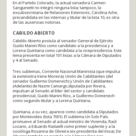
En el Partido Colorado, la actual senadora Carmen
Sanguinetti no integró ninguna lista; tampoco, la
exsubsecretaria de Relaciones Exteriores, Carolina Ache,
precandidata en las internas y titular de la lista 10, es otra
de las ausencias notorias.
CABILDO ABIERTO
Cabildo Abierto postula al senador General de Ejército
Guido Manini Ríos como candidato a la presidencia y a
Lorena Quintana como candidata a la vicepresidencia. Este
lema presenta en total 101 listas a la Cámara de Diputados
y 4 al Senado.
Tres sublemas, Corriente Nacional Maninista (que impulsa
la exministra Irene Moreira); Unión de Cabildantes (del
senador Guillermo Domenech) y Unión de Cabildantes
(Adelante) de Nazmi Camargo,diputada por Rivera,
impulsan al Senado al líder del sector y candidato
presidencial, Guido Manini Ríos, a Guillermo Domenech
como segundo titular y a Lorena Quintana.
Quintana, a su vez, aparece como candidata a Diputados
por Montevideo (lista 7001). El sublema Un Solo País.
promueve al Senado al actual ministro de Vivienda, Raúl
Lozano, a Eduardo Radaelli como primer suplente y a la
socióloga Rosanna de Oliveira (ex presidenta del Inisa). De
Oliveira también se postula a la Cámara Baja por