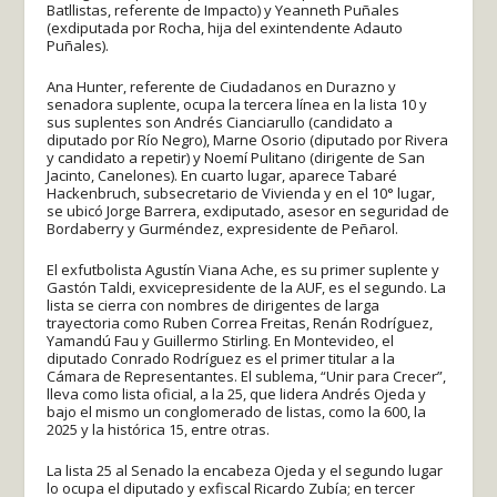
Batllistas, referente de Impacto) y Yeanneth Puñales
(exdiputada por Rocha, hija del exintendente Adauto
Puñales).
Ana Hunter, referente de Ciudadanos en Durazno y
senadora suplente, ocupa la tercera línea en la lista 10 y
sus suplentes son Andrés Cianciarullo (candidato a
diputado por Río Negro), Marne Osorio (diputado por Rivera
y candidato a repetir) y Noemí Pulitano (dirigente de San
Jacinto, Canelones). En cuarto lugar, aparece Tabaré
Hackenbruch, subsecretario de Vivienda y en el 10° lugar,
se ubicó Jorge Barrera, exdiputado, asesor en seguridad de
Bordaberry y Gurméndez, expresidente de Peñarol.
El exfutbolista Agustín Viana Ache, es su primer suplente y
Gastón Taldi, exvicepresidente de la AUF, es el segundo. La
lista se cierra con nombres de dirigentes de larga
trayectoria como Ruben Correa Freitas, Renán Rodríguez,
Yamandú Fau y Guillermo Stirling. En Montevideo, el
diputado Conrado Rodríguez es el primer titular a la
Cámara de Representantes. El sublema, “Unir para Crecer”,
lleva como lista oficial, a la 25, que lidera Andrés Ojeda y
bajo el mismo un conglomerado de listas, como la 600, la
2025 y la histórica 15, entre otras.
La lista 25 al Senado la encabeza Ojeda y el segundo lugar
lo ocupa el diputado y exfiscal Ricardo Zubía; en tercer