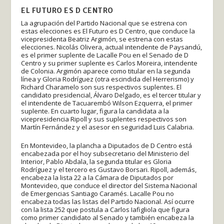
EL FUTURO ES D CENTRO
La agrupación del Partido Nacional que se estrena con
estas elecciones es El Futuro es D Centro, que conduce la
vicepresidenta Beatriz Argimón, se estrena con estas
elecciones. Nicolás Olivera, actual intendente de Paysandú,
es el primer suplente de Lacalle Pou en el Senado de D
Centro y su primer suplente es Carlos Moreira, intendente
de Colonia. Argimón aparece como titular en la segunda
línea y Gloria Rodríguez (otra escindida del Herrerismo) y
Richard Charamelo son sus respectivos suplentes. El
candidato presidencial, Álvaro Delgado, es el tercer titular y
el intendente de Tacuarembó Wilson Ezquerra, el primer
suplente. En cuarto lugar, figura la candidata a la
vicepresidencia Ripoll y sus suplentes respectivos son
Martín Fernández y el asesor en seguridad Luis Calabria.
En Montevideo, la plancha a Diputados de D Centro está
encabezada por el hoy subsecretario del Ministerio del
Interior, Pablo Abdala, la segunda titular es Gloria
Rodríguez y el tercero es Gustavo Borsari. Ripoll, además,
encabeza la lista 22 a la Cámara de Diputados por
Montevideo, que conduce el director del Sistema Nacional
de Emergencias Santiago Caramés. Lacalle Pou no
encabeza todas las listas del Partido Nacional. Así ocurre
con la lista 252 que postula a Carlos Iafigliola que figura
como primer candidato al Senado y también encabeza la