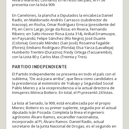
presenta con la lista 909.
En Canelones, la plancha a Diputados la encabeza Daniel
Radío, en Maldonado Andrés Carrasco (subdirector de
Inacoop), en Rocha, Omar Rodríguez Erreca (presidente del
PI), en Cerro Largo, Jorge da Rosa; en Rivera, Fernando
Ribeiro; en Salto Hoover Rosa (Lista 314), Aníbal Erramuspe,
en Paysandú; Felipe Sánchez (Río Negro); José Duarte
(Colonia); Gonzalo Méndez (San José); Rosanna Fagalde
(Flores); Emiliano Rodríguez (Florida); Elsa Yarza (Lavalleja);
Humberto Trentini (Durazno); Fredy Ortega (Tacuarembó),
con la Lista 80 y Carlos Mas (Treinta y Tres).
PARTIDO INDEPENDIENTE
El Partido Independiente se presenta en todo el país con el
sublema, “De acá para arriba”, que lleva como candidatos a
la presidencia al exministro de Trabajo y Seguridad Social
Pablo Mieres y a la vicepresidencia a la actual directora de
Inmujeres Mónica Bottero. En total, el PI presentó 24 listas.
La lista al Senado, la 909, está encabezada por el propio
Mieres; Bottero es su primer suplente, seguida por el actual
diputado Iván Posada. Completa la línea el ingeniero
agrónomo Álvaro Ramos, excanciller nacionalista,
incorporado al PI, Álvaro Ramos. Daniel Radío, actual
secretario de la Junta Nacional de Drogas, es el segundo en