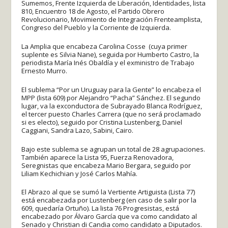
Sumemos, Frente Izquierda de Liberación, Identidades, lista
810, Encuentro 18 de Agosto, el Partido Obrero
Revolucionario, Movimiento de Integración Frenteamplista,
Congreso del Pueblo y la Corriente de Izquierda.
La Amplia que encabeza Carolina Cosse (cuya primer
suplente es Silvia Nane), seguida por Humberto Castro, la
periodista María Inés Obaldía y el exministro de Trabajo
Ernesto Murro.
El sublema “Por un Uruguay para la Gente” lo encabeza el
MPP (lista 609) por Alejandro “Pacha” Sánchez. El segundo
lugar, va la exconductora de Subrayado Blanca Rodríguez,
el tercer puesto Charles Carrera (que no será proclamado
si es electo), seguido por Cristina Lustenberg, Daniel
Caggiani, Sandra Lazo, Sabini, Cairo.
Bajo este sublema se agrupan un total de 28 agrupaciones.
También aparece la Lista 95, Fuerza Renovadora,
Seregnistas que encabeza Mario Bergara, seguido por
Liliam Kechichian y José Carlos Mahía.
El Abrazo al que se sumó la Vertiente Artiguista (Lista 77)
está encabezada por Lustenberg (en caso de salir por la
609, quedaría Ortuño). La lista 76 Progresistas, está
encabezado por Álvaro García que va como candidato al
Senado y Christian di Candia como candidato a Diputados.