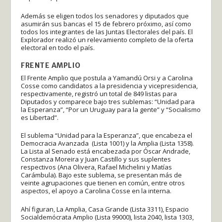
Además se eligen todos los senadores y diputados que
asumirán sus bancas el 15 de febrero próximo, así como
todos los integrantes de las Juntas Electorales del país. El
Explorador realizó un relevamiento completo de la oferta
electoral en todo el país.
FRENTE AMPLIO
El Frente Amplio que postula a Yamandú Orsi y a Carolina
Cosse como candidatos a la presidencia y vicepresidencia,
respectivamente, registró un total de 849 listas para
Diputados y comparece bajo tres sublemas: “Unidad para
la Esperanza”, “Por un Uruguay para la gente” y “Socialismo
es Libertad”.
El sublema “Unidad para la Esperanza”, que encabeza el
Democracia Avanzada (Lista 1001) y la Amplia (Lista 1358).
La Lista al Senado está encabezada por Óscar Andrade,
Constanza Moreira y Juan Castillo y sus suplentes
respectivos (Ana Olivera, Rafael Michelini y Matías
Carámbula). Bajo este sublema, se presentan más de
veinte agrupaciones que tienen en común, entre otros
aspectos, el apoyo a Carolina Cosse en la interna.
Ahí figuran, La Amplia, Casa Grande (Lista 3311), Espacio
Socialdemócrata Amplio (Lista 99000), lista 2040, lista 1303,