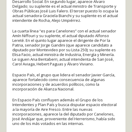
Desarrollo Social. En segundo lugar, aparece Álvaro
Delgado; su suplente es el actual ministro de Transporte y
Obras Públicas José Luis Falero. El tercer puesto lo ocupa la
actual senadora Graciela Bianchi y su suplente es el actual
intendente de Rocha, Alejo Umpiérrez.
La cuarta línea “es para Canelones” con el actual senador
Amín Niffouri y su suplente, el actual diputado Alfonso
Lereté. En el quinto lugar aparece el dirigente de Por la
Patria, senador Jorge Gandini (que aparece candidato a
diputado por Montevideo por su Lista 250); su suplente es
Elisa Facio, actual ministra de Industria, Energía y Minería.
Le siguen Ana Bentaberri, actual intendenta de San José,
Carol Aviaga, Hebert Paguas y Álvaro Viviano.
Espacio País, el grupo que lidera el senador Javier García,
aparece fortalecido como consecuencia de algunas
incorporaciones y de acuerdos políticos, como la
incorporación de Alianza Nacional.
En Espacio País confluyen además el Grupo de los
Intendentes y Plan País y busca disputar espacio electoral
a la mayoría de Aire Fresco. Entre las nuevas
incorporaciones, aparece la del diputado por Canelones,
José Andújar que, proveniente del Herrerismo, había sido
uno de los más votados en las internas.