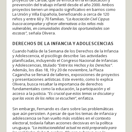
prevención del trabajo infantil desde el año 2000. Ambos
proyectos tienen un impacto significativo en barrios como
La Unión y Villa Española, beneficiando a cerca de 120
niños y entre 60 y 70 familias.
“La Asociación Civil Cippus
busca acompañar y ofrecer alternativas a los niños más
vulnerables, en comunidades donde las oportunidades son
escasas”,
señala Olivera.
DERECHOS DE LA INFANCIA Y ADOLESCENCIAS
Cuando habla de la Semana de los Derechos de la Infancia
y Adolescencia, el psicólogo describe las actividades
planificadas, incluyendo el Congreso Nacional de Infancias
y Adolescencias, titulado
“Entre los Hechos y los Derechos”
.
Además, los días 18, 19 y 20 de noviembre, la Plaza
Cagancha se llenará de talleres, exposiciones de proyectos
y presentaciones artísticas. Este evento, como lo explica
Olivera, busca resaltar la importancia de derechos
fundamentales como la educación, la participación y el
acceso a la justicia.
“Es crucial que estos temas se discutan y
que las voces de los niños se escuchen”
, enfatiza.
Sin embargo, Fernando es claro sobre las problemáticas
que aún persisten. A pesar de que los temas de infancia y
adolescencia se han vuelto más visibles en el contexto
electoral, todavía faltan acciones decisivas en la política
uruguaya.
“La institucionalidad actual no está preparada para