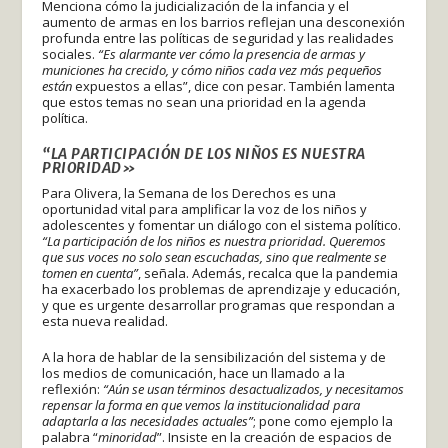
Menciona cómo la judicialización de la infancia y el
aumento de armas en los barrios reflejan una desconexión
profunda entre las políticas de seguridad y las realidades
sociales.
“Es alarmante ver cómo la presencia de armas y
municiones ha crecido, y cómo niños cada vez más pequeños
están
expuestos a ellas”, dice con pesar. También lamenta
que estos temas no sean una prioridad en la agenda
política.
“LA PARTICIPACIÓN DE LOS NIÑOS ES NUESTRA
PRIORIDAD»
Para Olivera, la Semana de los Derechos es una
oportunidad vital para amplificar la voz de los niños y
adolescentes y fomentar un diálogo con el sistema político.
“La participación de los niños es nuestra prioridad. Queremos
que sus voces no solo sean escuchadas, sino que realmente se
tomen en cuenta”
, señala. Además, recalca que la pandemia
ha exacerbado los problemas de aprendizaje y educación,
y que es urgente desarrollar programas que respondan a
esta nueva realidad.
A la hora de hablar de la sensibilización del sistema y de
los medios de comunicación, hace un llamado a la
reflexión:
“Aún se usan términos desactualizados, y necesitamos
repensar la forma en que vemos la institucionalidad para
adaptarla a las necesidades actuales”
; pone como ejemplo la
palabra “
minoridad
”. Insiste en la creación de espacios de