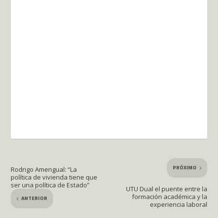
PRÓXIMO
Rodrigo Amengual: “La
política de vivienda tiene que
ser una política de Estado”
UTU Dual el puente entre la
formación académica y la
ANTERIOR
experiencia laboral