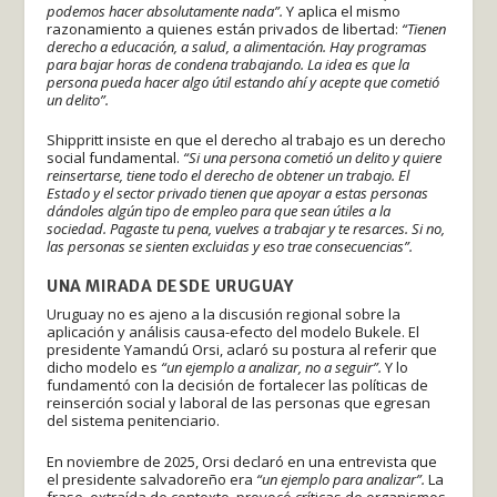
podemos hacer absolutamente nada”.
Y aplica el mismo
razonamiento a quienes están privados de libertad:
“Tienen
derecho a educación, a salud, a alimentación. Hay programas
para bajar horas de condena trabajando. La idea es que la
persona pueda hacer algo útil estando ahí y acepte que cometió
un delito”.
Shippritt insiste en que el derecho al trabajo es un derecho
social fundamental.
“Si una persona cometió un delito y quiere
reinsertarse, tiene todo el derecho de obtener un trabajo. El
Estado y el sector privado tienen que apoyar a estas personas
dándoles algún tipo de empleo para que sean útiles a la
sociedad. Pagaste tu pena, vuelves a trabajar y te resarces. Si no,
las personas se sienten excluidas y eso trae consecuencias”.
UNA MIRADA DESDE URUGUAY
Uruguay no es ajeno a la discusión regional sobre la
aplicación y análisis causa-efecto del modelo Bukele. El
presidente Yamandú Orsi, aclaró su postura al referir que
dicho modelo es
“un ejemplo a analizar, no a seguir”.
Y lo
fundamentó con la decisión de fortalecer las políticas de
reinserción social y laboral de las personas que egresan
del sistema penitenciario.
En noviembre de 2025, Orsi declaró en una entrevista que
el presidente salvadoreño era
“un ejemplo para analizar”.
La
frase, extraída de contexto, provocó críticas de organismos