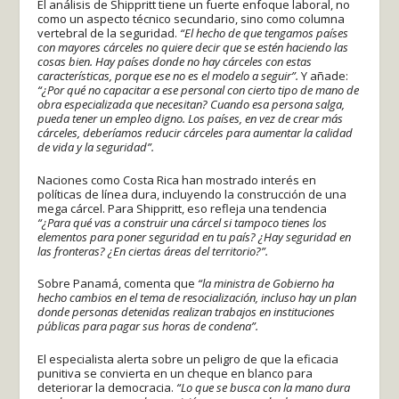
El análisis de Shippritt tiene un fuerte enfoque laboral, no
como un aspecto técnico secundario, sino como columna
vertebral de la seguridad.
“El hecho de que tengamos países
con mayores cárceles no quiere decir que se estén haciendo las
cosas bien. Hay países donde no hay cárceles con estas
características, porque ese no es el modelo a seguir”.
Y añade:
“¿
Por qué no capacitar a ese personal con cierto tipo de mano de
obra especializada que necesitan? Cuando esa persona salga,
pueda tener un empleo digno. Los países, en vez de crear más
cárceles, deberíamos reducir cárceles para aumentar la calidad
de vida y la seguridad”.
Naciones como Costa Rica han mostrado interés en
políticas de línea dura, incluyendo la construcción de una
mega cárcel. Para Shippritt, eso refleja una tendencia
“¿Para qué vas a construir una cárcel si tampoco tienes los
elementos para poner seguridad en tu país? ¿Hay seguridad en
las fronteras? ¿En ciertas áreas del territorio?”.
Sobre Panamá, comenta que
“la ministra de Gobierno ha
hecho cambios en el tema de resocialización, incluso hay un plan
donde personas detenidas realizan trabajos en instituciones
públicas para pagar sus horas de condena”.
El especialista alerta sobre un peligro de que la eficacia
punitiva se convierta en un cheque en blanco para
deteriorar la democracia.
“Lo que se busca con la mano dura