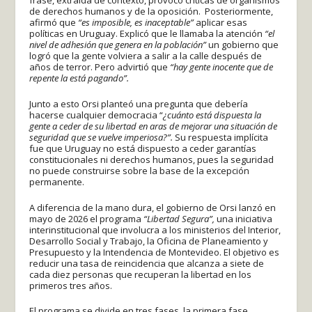
de derechos humanos y de la oposición. Posteriormente,
afirmó que
“es imposible, es inaceptable”
aplicar esas
políticas en Uruguay. Explicó que le llamaba la atención
“el
nivel de adhesión que genera en la población”
un gobierno que
logró que la gente volviera a salir a la calle después de
años de terror. Pero advirtió que
“hay gente inocente que de
repente la está pagando”.
Junto a esto Orsi planteó una pregunta que debería
hacerse cualquier democracia “
¿cuánto está dispuesta la
gente a ceder de su libertad en aras de mejorar una situación de
seguridad que se vuelve imperiosa?”.
Su respuesta implícita
fue que Uruguay no está dispuesto a ceder garantías
constitucionales ni derechos humanos, pues la seguridad
no puede construirse sobre la base de la excepción
permanente.
A diferencia de la mano dura, el gobierno de Orsi lanzó en
mayo de 2026 el programa
“Libertad Segura”,
una iniciativa
interinstitucional que involucra a los ministerios del Interior,
Desarrollo Social y Trabajo, la Oficina de Planeamiento y
Presupuesto y la Intendencia de Montevideo. El objetivo es
reducir una tasa de reincidencia que alcanza a siete de
cada diez personas que recuperan la libertad en los
primeros tres años.
El programa se divide en tres fases, la primera fase