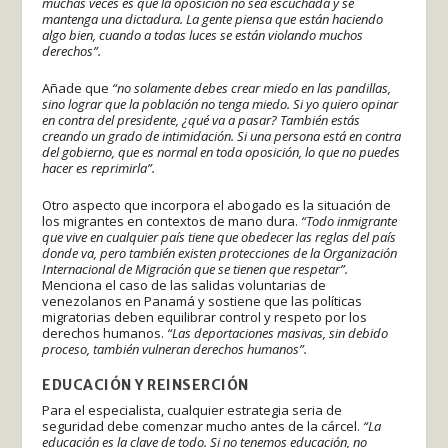
muchas veces es que la oposición no sea escuchada y se
mantenga una dictadura. La gente piensa que están haciendo
algo bien, cuando a todas luces se están violando muchos
derechos”.
Añade que
“no solamente debes crear miedo en las pandillas,
sino lograr que la población no tenga miedo. Si yo quiero opinar
en contra del presidente, ¿qué va a pasar? También estás
creando un grado de intimidación. Si una persona está en contra
del gobierno, que es normal en toda oposición, lo que no puedes
hacer es reprimirla”.
Otro aspecto que incorpora el abogado es la situación de
los migrantes en contextos de mano dura.
“Todo inmigrante
que vive en cualquier país tiene que obedecer las reglas del país
donde va, pero también existen protecciones de la Organización
Internacional de Migración que se tienen que respetar”.
Menciona el caso de las salidas voluntarias de
venezolanos en Panamá y sostiene que las políticas
migratorias deben equilibrar control y respeto por los
derechos humanos.
“Las deportaciones masivas, sin debido
proceso, también vulneran derechos humanos”.
EDUCACIÓN Y REINSERCIÓN
Para el especialista, cualquier estrategia seria de
seguridad debe comenzar mucho antes de la cárcel.
“La
educación es la clave de todo. Si no tenemos educación, no