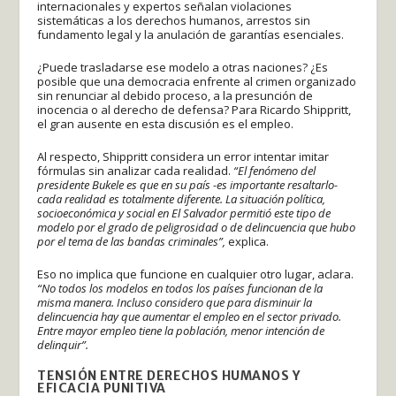
internacionales y expertos señalan violaciones
sistemáticas a los derechos humanos, arrestos sin
fundamento legal y la anulación de garantías esenciales.
¿Puede trasladarse ese modelo a otras naciones? ¿Es
posible que una democracia enfrente al crimen organizado
sin renunciar al debido proceso, a la presunción de
inocencia o al derecho de defensa? Para Ricardo Shippritt,
el gran ausente en esta discusión es el empleo.
Al respecto, Shippritt considera un error intentar imitar
fórmulas sin analizar cada realidad.
“El fenómeno del
presidente Bukele es que en su país -es importante resaltarlo-
cada realidad es totalmente diferente. La situación política,
socioeconómica y social en El Salvador permitió este tipo de
modelo por el grado de peligrosidad o de delincuencia que hubo
por el tema de las bandas criminales”,
explica.
Eso no implica que funcione en cualquier otro lugar, aclara.
“No todos los modelos en todos los países funcionan de la
misma manera. Incluso considero que para disminuir la
delincuencia hay que aumentar el empleo en el sector privado.
Entre mayor empleo tiene la población, menor intención de
delinquir”.
TENSIÓN ENTRE DERECHOS HUMANOS Y
EFICACIA PUNITIVA