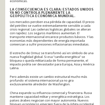
económicas.
LA CONSECUENCIA ES CLARA: ESTADOS UNIDOS
YA NO CONTROLA PLENAMENTE LA
GEOPOLÍTICA ECONÓMICA MUNDIAL.
Los mercados perciben esa pérdida de capacidad. El precio
del petróleo se vuelve extremadamente sensible a cada
crisis regional. Las cadenas logísticas globales se alteran
con rapidez. Los seguros marítimos aumentan. El
transporte internacional encarece productos básicos. Y las
economías más dependientes de energía importada
comienzan a sufrir presiones inflacionarias inmediatas.
El estrecho de Ormuz se transformó así en símbolo de una
nueva fragilidad global. Si esa “canilla energética” se
bloquea o queda militarizada de forma permanente, el
impacto podría ser devastador para Europa, Asia y América
Latina.
Pero además existe un cambio estructural mucho más
profundo: el sistema internacional ya no gira
exclusivamente alrededor de Washington.
China expande su influencia comercial y financiera. Rusia
mantiene capacidad militar y energética estratégica. Los
países árabes negocian con mayor autonomía. Nuevos
bloques económicos emergen fuera de la órbita occidental.