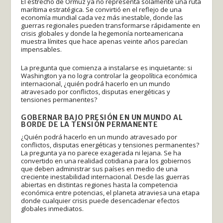
El estrecho de Ormuz ya no representa solamente una ruta
marítima estratégica. Se convirtió en el reflejo de una
economía mundial cada vez más inestable, donde las
guerras regionales pueden transformarse rápidamente en
crisis globales y donde la hegemonía norteamericana
muestra límites que hace apenas veinte años parecían
impensables.
La pregunta que comienza a instalarse es inquietante: si
Washington ya no logra controlar la geopolítica económica
internacional, ¿quién podrá hacerlo en un mundo
atravesado por conflictos, disputas energéticas y
tensiones permanentes?
GOBERNAR BAJO PRESIÓN EN UN MUNDO AL
BORDE DE LA TENSIÓN PERMANENTE
¿Quién podrá hacerlo en un mundo atravesado por
conflictos, disputas energéticas y tensiones permanentes?
La pregunta ya no parece exagerada ni lejana. Se ha
convertido en una realidad cotidiana para los gobiernos
que deben administrar sus países en medio de una
creciente inestabilidad internacional. Desde las guerras
abiertas en distintas regiones hasta la competencia
económica entre potencias, el planeta atraviesa una etapa
donde cualquier crisis puede desencadenar efectos
globales inmediatos.