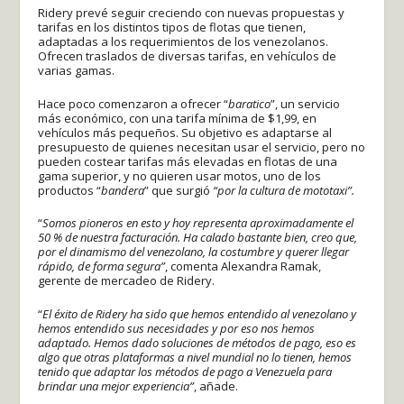
Ridery prevé seguir creciendo con nuevas propuestas y
tarifas en los distintos tipos de flotas que tienen,
adaptadas a los requerimientos de los venezolanos.
Ofrecen traslados de diversas tarifas, en vehículos de
varias gamas.
Hace poco comenzaron a ofrecer “
baratico
”, un servicio
más económico, con una tarifa mínima de $1,99, en
vehículos más pequeños. Su objetivo es adaptarse al
presupuesto de quienes necesitan usar el servicio, pero no
pueden costear tarifas más elevadas en flotas de una
gama superior, y no quieren usar motos, uno de los
productos “
bandera
” que surgió
“por la cultura de mototaxi”.
“
Somos pioneros en esto y hoy representa aproximadamente el
50 % de nuestra facturación. Ha calado bastante bien, creo que,
por el dinamismo del venezolano, la costumbre y querer llegar
rápido, de forma segura”
, comenta Alexandra Ramak,
gerente de mercadeo de Ridery.
“
El éxito de Ridery ha sido que hemos entendido al venezolano y
hemos entendido sus necesidades y por eso nos hemos
adaptado. Hemos dado soluciones de métodos de pago, eso es
algo que otras plataformas a nivel mundial no lo tienen, hemos
tenido que adaptar los métodos de pago a Venezuela para
brindar una mejor experiencia”
, añade.