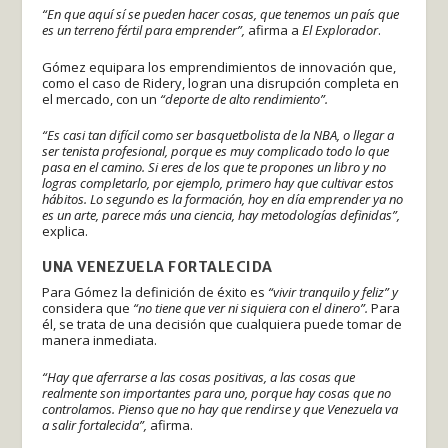
“En que aquí sí se pueden hacer cosas, que tenemos un país que
es un terreno fértil para emprender”,
afirma a
El Explorador
.
Gómez equipara los emprendimientos de innovación que,
como el caso de Ridery, logran una disrupción completa en
el mercado, con un
“deporte de alto rendimiento”.
“Es casi tan difícil como ser basquetbolista de la NBA, o llegar a
ser tenista profesional, porque es muy complicado todo lo que
pasa en el camino. Si eres de los que te propones un libro y no
logras completarlo, por ejemplo, primero hay que cultivar estos
hábitos. Lo segundo es la formación, hoy en día emprender ya no
es un arte, parece más una ciencia, hay metodologías definidas”,
explica.
UNA VENEZUELA FORTALECIDA
Para Gómez la definición de éxito es
“vivir tranquilo y feliz” y
considera que
“no tiene que ver ni siquiera con el dinero”.
Para
él, se trata de una decisión que cualquiera puede tomar de
manera inmediata.
“Hay que aferrarse a las cosas positivas, a las cosas que
realmente son importantes para uno, porque hay cosas que no
controlamos. Pienso que no hay que rendirse y que Venezuela va
a salir fortalecida”,
afirma.