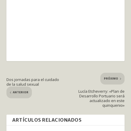
PRÓXIMO
Dos jornadas para el cuidado
de la salud sexual
Lucía Etcheverry: «Plan de
ANTERIOR
Desarrollo Portuario será
actualizado en este
quinquenio»
ARTÍCULOS RELACIONADOS