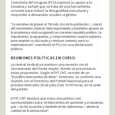
Comunista del Uruguay (PCU) expresó su apoyo a la
iniciativa y señaló que se trata de una herramienta
concreta para reducir la desigualdad estructural y
responder a demandas sociales urgentes.
“La iniciativa de gravar al 1% más rico de la población (…) nació
del movimiento sindical, tiene importantes y fundados apoyos en
la academia y está recogiendo un creciente respaldo político. La
impulsamos, la apoyamos, y comprometemos nuestro esfuerzo
para ampliar su discusión y construir caminos para su
materialización”
, manifestó el PCU en una declaración
pública.
REUNIONES POLÍTICAS EN CURSO
La central sindical ya mantuvo una reunión con el
Secretariado del Frente Amplio, donde se presentaron
estas propuestas. Según el PIT-CNT, se trató de un
“fructífero intercambio de ideas”.
Asimismo, se confirmó una
reunión con el Directorio del Partido Nacional para el
próximo miércoles 30 de julio a las 13:30 horas, en la sede
del partido.
El PIT-CNT destacó que estos encuentros son
oportunidades para
“el intercambio de opiniones y propuestas,
que —en los acuerdos y también en las diferencias— elevan la
calidad de la democracia”.