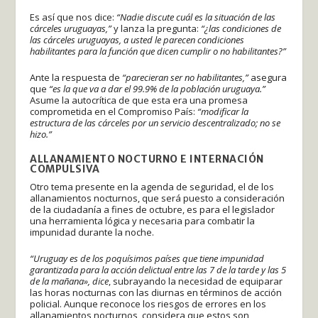
Es así que nos dice:
“Nadie discute cuál es la situación de las
cárceles uruguayas,”
y lanza la pregunta:
“¿las condiciones de
las cárceles uruguayas, a usted le parecen condiciones
habilitantes para la función que dicen cumplir o no habilitantes?”
Ante la respuesta de
“parecieran ser no habilitantes,”
asegura
que
“es la que va a dar el 99.9% de la población uruguaya.”
Asume la autocrítica de que esta era una promesa
comprometida en el Compromiso País:
“modificar la
estructura de las cárceles por un servicio descentralizado; no se
hizo.”
ALLANAMIENTO NOCTURNO E INTERNACIÓN
COMPULSIVA
Otro tema presente en la agenda de seguridad, el de los
allanamientos nocturnos, que será puesto a consideración
de la ciudadanía a fines de octubre, es para el legislador
una herramienta lógica y necesaria para combatir la
impunidad durante la noche.
“Uruguay es de los poquísimos países que tiene impunidad
garantizada para la acción delictual entre las 7 de la tarde y las 5
de la mañana», dice
, subrayando la necesidad de equiparar
las horas nocturnas con las diurnas en términos de acción
policial. Aunque reconoce los riesgos de errores en los
allanamientos nocturnos, considera que estos son