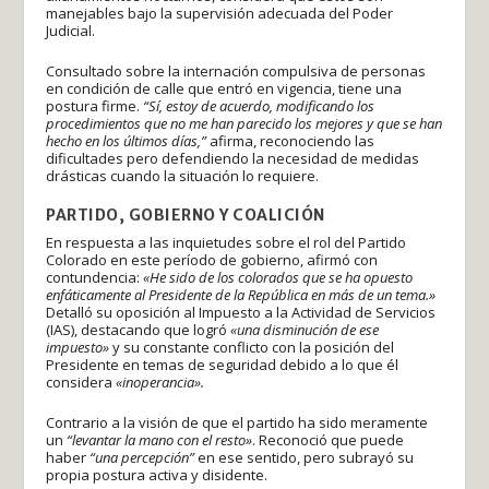
manejables bajo la supervisión adecuada del Poder
Judicial.
Consultado sobre la internación compulsiva de personas
en condición de calle que entró en vigencia, tiene una
postura firme.
“Sí, estoy de acuerdo, modificando los
procedimientos que no me han parecido los mejores y que se han
hecho en los últimos días,”
afirma, reconociendo las
dificultades pero defendiendo la necesidad de medidas
drásticas cuando la situación lo requiere.
PARTIDO, GOBIERNO Y COALICIÓN
En respuesta a las inquietudes sobre el rol del Partido
Colorado en este período de gobierno, afirmó con
contundencia:
«He sido de los colorados que se ha opuesto
enfáticamente al Presidente de la República en más de un tema.»
Detalló su oposición al Impuesto a la Actividad de Servicios
(IAS), destacando que logró
«una disminución de ese
impuesto»
y su constante conflicto con la posición del
Presidente en temas de seguridad debido a lo que él
considera
«inoperancia».
Contrario a la visión de que el partido ha sido meramente
un
“levantar la mano con el resto»
.
Reconoció que puede
haber
“una percepción”
en ese sentido, pero subrayó su
propia postura activa y disidente.