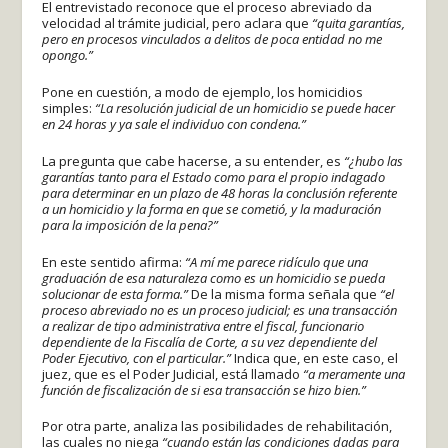
El entrevistado reconoce que el proceso abreviado da
velocidad al trámite judicial, pero aclara que
“quita garantías,
pero en procesos vinculados a delitos de poca entidad no me
opongo.”
Pone en cuestión, a modo de ejemplo, los homicidios
simples:
“La resolución judicial de un homicidio se puede hacer
en 24 horas y ya sale el individuo con condena.”
La pregunta que cabe hacerse, a su entender, es
“¿hubo las
garantías tanto para el Estado como para el propio indagado
para determinar en un plazo de 48 horas la conclusión referente
a un homicidio y la forma en que se cometió, y la maduración
para la imposición de la pena?”
En este sentido afirma:
“A mí me parece ridículo que una
graduación de esa naturaleza como es un homicidio se pueda
solucionar de esta forma.”
De la misma forma señala que
“el
proceso abreviado no es un proceso judicial; es una transacción
a realizar de tipo administrativa entre el fiscal, funcionario
dependiente de la Fiscalía de Corte, a su vez dependiente del
Poder Ejecutivo, con el particular.”
Indica que, en este caso, el
juez, que es el Poder Judicial, está llamado
“a meramente una
función de fiscalización de si esa transacción se hizo bien.”
Por otra parte, analiza las posibilidades de rehabilitación,
las cuales no niega
“cuando están las condiciones dadas para