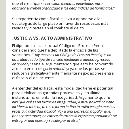
que él cree
“que se necesitan medidas inmediatas para
abordar el crimen organizado y los altos índices de homicidios.”
Su experiencia como fiscal le lleva a oponerse a las
estrategias de largo plazo en favor de respuestas más
rápidas y directas en el combate al delito.
JUSTICIA VS. ACTO ADMINISTRATIVO
El diputado critica el actual Código del Proceso Penal,
considerando que ha debilitado la eficacia de las
sanciones.
“Hoy tenemos un Código de Proceso Penal que ha
abaratado todo tipo de sanción mediante el llamado proceso
abreviado,”
señala, argumentando que esto ha convertido
al delito en un
«negocio redondo,»
ya que las penas se
reducen significativamente mediante negociaciones entre
el fiscal y el delincuente.
A entender del ex fiscal, esta modalidad tiene el potencial
para debilitar las garantías procesales y, en última
instancia, incrementar la inseguridad. Argumentó que
“a
nivel judicial es un factor de inseguridad; a nivel policial no tiene
incidencia directa, pero en forma indirecta quita energía muchas
veces a la actividad policial. Voy a una expresión popular que,
por ser reiterativa, no carece de razón: la expresión popular de se
entra por una puerta y se sale por la otra.”