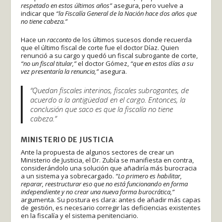
respetado en estos últimos años”
asegura, pero vuelve a
indicar que
“la Fiscalía General de la Nación hace dos años que
no tiene cabeza.”
Hace un
racconto
de los últimos sucesos donde recuerda
que el último fiscal de corte fue el doctor Díaz. Quien
renunció a su cargo y quedó un fiscal subrogante de corte,
“no un fiscal titular,”
el doctor Gómez,
“que en estos días a su
vez presentaría la renuncia,”
asegura.
“Quedan fiscales interinos, fiscales subrogantes, de
acuerdo a la antigüedad en el cargo. Entonces, la
conclusión que saco es que la fiscalía no tiene
cabeza.”
MINISTERIO DE JUSTICIA
Ante la propuesta de algunos sectores de crear un
Ministerio de Justicia, el Dr. Zubía se manifiesta en contra,
considerándolo una solución que añadiría más burocracia
a un sistema ya sobrecargado.
“Lo primero es habilitar,
reparar, reestructurar eso que no está funcionando en forma
independiente y no crear una nueva forma burocrática,”
argumenta. Su postura es clara: antes de añadir más capas
de gestión, es necesario corregir las deficiencias existentes
en la fiscalía y el sistema penitenciario.