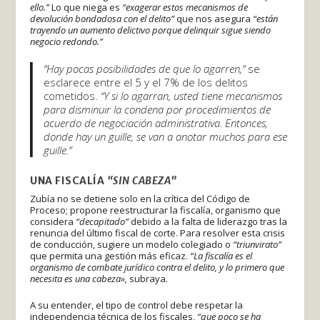
ello.”
Lo que niega es
“exagerar estos mecanismos de
devolución bondadosa con el delito”
que nos asegura
“están
trayendo un aumento delictivo porque delinquir sigue siendo
negocio redondo.”
“Hay pocas posibilidades de que lo agarren,”
se
esclarece entre el 5 y el 7% de los delitos
cometidos.
“Y si lo agarran, usted tiene mecanismos
para disminuir la condena por procedimientos de
acuerdo de negociación administrativa. Entonces,
donde hay un guille, se van a anotar muchos para ese
guille.”
UNA FISCALÍA
“SIN CABEZA”
Zubía no se detiene solo en la crítica del Código de
Proceso; propone reestructurar la fiscalía, organismo que
considera
“decapitado”
debido a la falta de liderazgo tras la
renuncia del último fiscal de corte. Para resolver esta crisis
de conducción, sugiere un modelo colegiado o
“triunvirato”
que permita una gestión más eficaz.
“La fiscalía es el
organismo de combate jurídico contra el delito, y lo primero que
necesita es una cabeza»,
subraya.
A su entender, el tipo de control debe respetar la
independencia técnica de los fiscales,
“que poco se ha