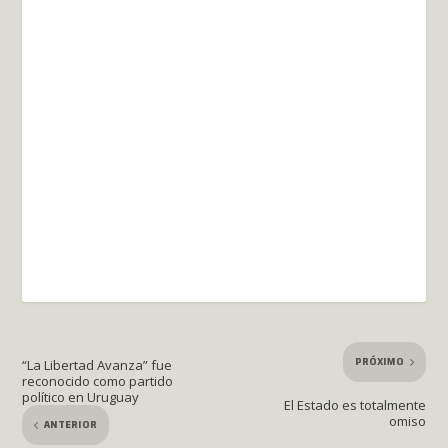
PRÓXIMO
“La Libertad Avanza” fue
reconocido como partido
político en Uruguay
El Estado es totalmente
omiso
ANTERIOR