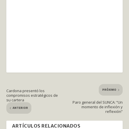
PRÓXIMO
Cardona presentó los
compromisos estratégicos de
su cartera
Paro general del SUNCA: “Un
momento de inflexión y
ANTERIOR
reflexión”
ARTÍCULOS RELACIONADOS