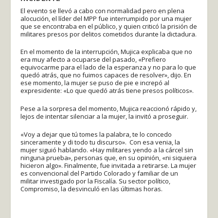
El evento se llevó a cabo con normalidad pero en plena
alocución, el líder del MPP fue interrumpido por una mujer
que se encontraba en el público, y quien criticó la prisión de
militares presos por delitos cometidos durante la dictadura.
En el momento de la interrupción, Mujica explicaba que no
era muy afecto a ocuparse del pasado, «Prefiero
equivocarme para el lado de la esperanza y no para lo que
quedó atrás, que no fuimos capaces de resolver», dijo. En
ese momento, la mujer se puso de pie e increpó al
expresidente: «Lo que quedó atrás tiene presos políticos».
Pese a la sorpresa del momento, Mujica reaccionó rápido y,
lejos de intentar silenciar a la mujer, la invitó a proseguir.
«Voy a dejar que tú tomes la palabra, te lo concedo
sinceramente y di todo tu discurso». Con esa venia, la
mujer siguió hablando. «Hay militares yendo a la cárcel sin
ninguna prueba», personas que, en su opinión, «ni siquiera
hicieron algo». Finalmente, fue invitada a retirarse. La mujer
es convencional del Partido Colorado y familiar de un
militar investigado por la Fiscalía. Su sector político,
Compromiso, la desvinculó en las últimas horas.