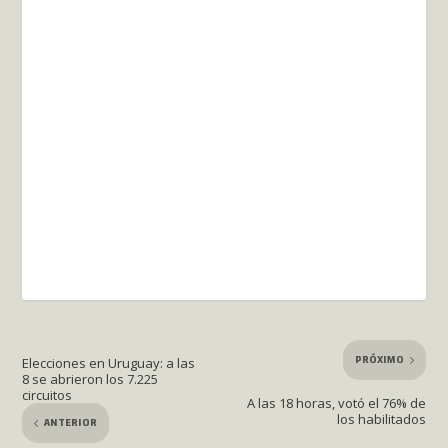
PRÓXIMO
Elecciones en Uruguay: a las
8 se abrieron los 7.225
circuitos
A las 18 horas, votó el 76% de
los habilitados
ANTERIOR