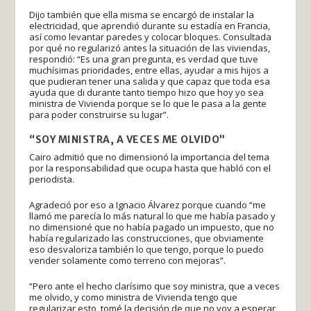
Dijo también que ella misma se encargó de instalar la
electricidad, que aprendió durante su estadía en Francia,
así como levantar paredes y colocar bloques. Consultada
por qué no regularizó antes la situación de las viviendas,
respondió: “Es una gran pregunta, es verdad que tuve
muchísimas prioridades, entre ellas, ayudar a mis hijos a
que pudieran tener una salida y que capaz que toda esa
ayuda que di durante tanto tiempo hizo que hoy yo sea
ministra de Vivienda porque se lo que le pasa a la gente
para poder construirse su lugar”.
“SOY MINISTRA, A VECES ME OLVIDO”
Cairo admitió que no dimensionó la importancia del tema
por la responsabilidad que ocupa hasta que habló con el
periodista.
Agradeció por eso a Ignacio Álvarez porque cuando “me
llamó me parecía lo más natural lo que me había pasado y
no dimensioné que no había pagado un impuesto, que no
había regularizado las construcciones, que obviamente
eso desvaloriza también lo que tengo, porque lo puedo
vender solamente como terreno con mejoras”.
“Pero ante el hecho clarísimo que soy ministra, que a veces
me olvido, y como ministra de Vivienda tengo que
regularizar esto, tomé la decisión de que no voy a esperar,