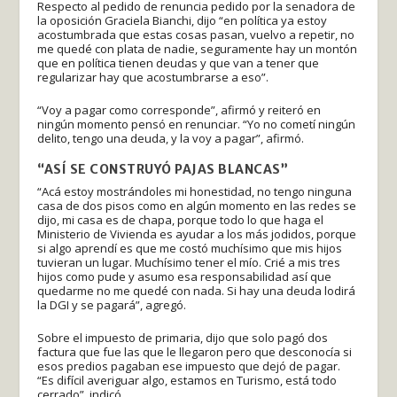
Respecto al pedido de renuncia pedido por la senadora de
la oposición Graciela Bianchi, dijo “en política ya estoy
acostumbrada que estas cosas pasan, vuelvo a repetir, no
me quedé con plata de nadie, seguramente hay un montón
que en política tienen deudas y que van a tener que
regularizar hay que acostumbrarse a eso”.
“Voy a pagar como corresponde”, afirmó y reiteró en
ningún momento pensó en renunciar. “Yo no cometí ningún
delito, tengo una deuda, y la voy a pagar”, afirmó.
“ASÍ SE CONSTRUYÓ PAJAS BLANCAS”
“Acá estoy mostrándoles mi honestidad, no tengo ninguna
casa de dos pisos como en algún momento en las redes se
dijo, mi casa es de chapa, porque todo lo que haga el
Ministerio de Vivienda es ayudar a los más jodidos, porque
si algo aprendí es que me costó muchísimo que mis hijos
tuvieran un lugar. Muchísimo tener el mío. Crié a mis tres
hijos como pude y asumo esa responsabilidad así que
quedarme no me quedé con nada. Si hay una deuda lodirá
la DGI y se pagará”, agregó.
Sobre el impuesto de primaria, dijo que solo pagó dos
factura que fue las que le llegaron pero que desconocía si
esos predios pagaban ese impuesto que dejó de pagar.
“Es difícil averiguar algo, estamos en Turismo, está todo
cerrado”, indicó