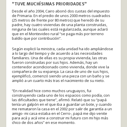
“TUVE MUCHÍSIMAS PRIORIDADES”
Desde el año 2004, Cairo abonó dos cuotas del impuesto
de Primaria. En el predio de unos 2000 metros cuadrados
(25 metros de frente por 80 metros) que heredó de su
padre, hay cuatro viviendas de una planta construidas,
ninguna de las cuales está regularizada, aunque aclaró
que en el Montevideo rural “se paga más por terreno
baldío que por contribución”.
Según explicó la ministra, cada unidad ha ido ampliándose
a lo largo del tiempo y de acuerdo a las necesidades
familiares. Una de ellas es su propia vivienda, las otras
fueron construidas por sus hijos. Además, hay un
contenedor acondicionado como vivienda, donde vive la
compañera de su expareja. La casa de uno de sus hijos,
ejemplificó, comenzó siendo una pieza con un baño y se
amplió a un cuarto más tras el nacimiento de su nieto.
“En realidad hice como muchos uruguayos, fui
construyendo cada uno de los espacios como podía, con
las dificultades que tiene”, afirmó. Relató que su “papá
tenía un galpón en el que iba a guardar un bote, y cuando
me remataron la casa en el 2002 por salir de garantía a un
amigo- mi casa estaba en el Cerro-, papá me dijo venite
para acá y acá vine a construir mi futuro con mi hijo más
chico de dos años” en ese momento.