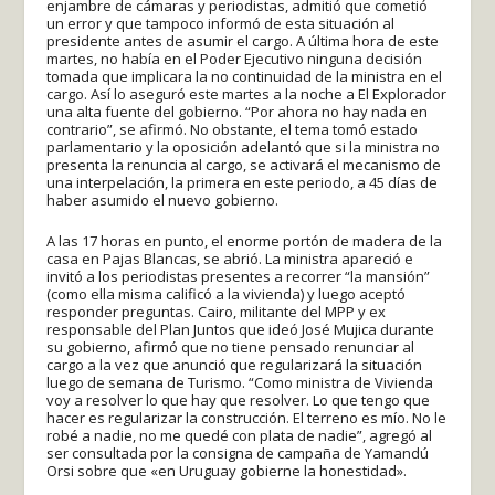
enjambre de cámaras y periodistas, admitió que cometió
un error y que tampoco informó de esta situación al
presidente antes de asumir el cargo. A última hora de este
martes, no había en el Poder Ejecutivo ninguna decisión
tomada que implicara la no continuidad de la ministra en el
cargo. Así lo aseguró este martes a la noche a El Explorador
una alta fuente del gobierno. “Por ahora no hay nada en
contrario”, se afirmó. No obstante, el tema tomó estado
parlamentario y la oposición adelantó que si la ministra no
presenta la renuncia al cargo, se activará el mecanismo de
una interpelación, la primera en este periodo, a 45 días de
haber asumido el nuevo gobierno.
A las 17 horas en punto, el enorme portón de madera de la
casa en Pajas Blancas, se abrió. La ministra apareció e
invitó a los periodistas presentes a recorrer “la mansión”
(como ella misma calificó a la vivienda) y luego aceptó
responder preguntas. Cairo, militante del MPP y ex
responsable del Plan Juntos que ideó José Mujica durante
su gobierno, afirmó que no tiene pensado renunciar al
cargo a la vez que anunció que regularizará la situación
luego de semana de Turismo. “Como ministra de Vivienda
voy a resolver lo que hay que resolver. Lo que tengo que
hacer es regularizar la construcción. El terreno es mío. No le
robé a nadie, no me quedé con plata de nadie”, agregó al
ser consultada por la consigna de campaña de Yamandú
Orsi sobre que «en Uruguay gobierne la honestidad».