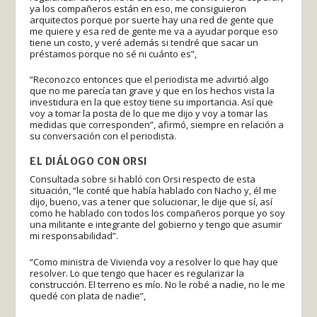
ya los compañeros están en eso, me consiguieron
arquitectos porque por suerte hay una red de gente que
me quiere y esa red de gente me va a ayudar porque eso
tiene un costo, y veré además si tendré que sacar un
préstamos porque no sé ni cuánto es”,
“Reconozco entonces que el periodista me advirtió algo
que no me parecía tan grave y que en los hechos vista la
investidura en la que estoy tiene su importancia. Así que
voy a tomar la posta de lo que me dijo y voy a tomar las
medidas que corresponden”, afirmó, siempre en relación a
su conversación con el periodista.
EL DIÁLOGO CON ORSI
Consultada sobre si habló con Orsi respecto de esta
situación, “le conté que había hablado con Nacho y, él me
dijo, bueno, vas a tener que solucionar, le dije que sí, así
como he hablado con todos los compañeros porque yo soy
una militante e integrante del gobierno y tengo que asumir
mi responsabilidad”.
“Como ministra de Vivienda voy a resolver lo que hay que
resolver. Lo que tengo que hacer es regularizar la
construcción. El terreno es mío. No le robé a nadie, no le me
quedé con plata de nadie”,