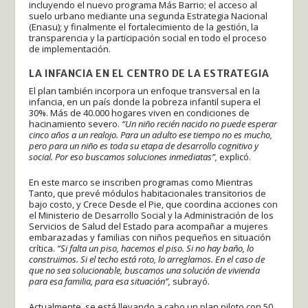
incluyendo el nuevo programa Más Barrio; el acceso al
suelo urbano mediante una segunda Estrategia Nacional
(Enasu); y finalmente el fortalecimiento de la gestión, la
transparencia y la participación social en todo el proceso
de implementación.
LA INFANCIA EN EL CENTRO DE LA ESTRATEGIA
El plan también incorpora un enfoque transversal en la
infancia, en un país donde la pobreza infantil supera el
30%. Más de 40.000 hogares viven en condiciones de
hacinamiento severo.
“Un niño recién nacido no puede esperar
cinco años a un realojo. Para un adulto ese tiempo no es mucho,
pero para un niño es toda su etapa de desarrollo cognitivo y
social. Por eso buscamos soluciones inmediatas”,
explicó.
En este marco se inscriben programas como Mientras
Tanto, que prevé módulos habitacionales transitorios de
bajo costo, y Crece Desde el Pie, que coordina acciones con
el Ministerio de Desarrollo Social y la Administración de los
Servicios de Salud del Estado para acompañar a mujeres
embarazadas y familias con niños pequeños en situación
crítica.
“Si falta un piso, hacemos el piso. Si no hay baño, lo
construimos. Si el techo está roto, lo arreglamos. En el caso de
que no sea solucionable, buscamos una solución de vivienda
para esa familia, para esa situación”,
subrayó.
Actualmente, se está llevando a cabo un plan piloto con 50