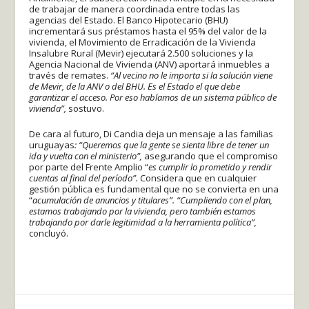
de trabajar de manera coordinada entre todas las
agencias del Estado. El Banco Hipotecario (BHU)
incrementará sus préstamos hasta el 95% del valor de la
vivienda, el Movimiento de Erradicación de la Vivienda
Insalubre Rural (Mevir) ejecutará 2.500 soluciones y la
Agencia Nacional de Vivienda (ANV) aportará inmuebles a
través de remates.
“Al vecino no le importa si la solución viene
de Mevir, de la ANV o del BHU. Es el Estado el que debe
garantizar el acceso. Por eso hablamos de un sistema público de
vivienda”,
sostuvo.
De cara al futuro, Di Candia deja un mensaje a las familias
uruguayas
: “Queremos que la gente se sienta libre de tener un
ida y vuelta con el ministerio”,
asegurando que el compromiso
por parte del Frente Amplio “
es cumplir lo prometido y rendir
cuentas al final del período”.
Considera que en cualquier
gestión pública es fundamental que no se convierta en una
“
acumulación de anuncios y titulares”. “Cumpliendo con el plan,
estamos trabajando por la vivienda, pero también estamos
trabajando por darle legitimidad a la herramienta política”,
concluyó.