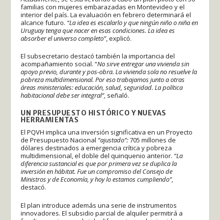
familias con mujeres embarazadas en Montevideo y el
interior del país. La evaluación en febrero determinará el
alcance futuro.
“La idea es escalarlo y que ningún niño o niña en
Uruguay tenga que nacer en esas condiciones. La idea es
absorber el universo completo”
, explicó.
El subsecretario destacó también la importancia del
acompañamiento social. “
No sirve entregar una vivienda sin
apoyo previo, durante y pos-obra. La vivienda sola no resuelve la
pobreza multidimensional. Por eso trabajamos junto a otras
áreas ministeriales: educación, salud, seguridad. La política
habitacional debe ser integral”,
señaló.
UN PRESUPUESTO HISTÓRICO Y NUEVAS
HERRAMIENTAS
El PQVH implica una inversión significativa en un Proyecto
de Presupuesto Nacional
“ajustado”:
705 millones de
dólares destinados a emergencia crítica y pobreza
multidimensional, el doble del quinquenio anterior.
“La
diferencia sustancial es que por primera vez se duplica la
inversión en hábitat. Fue un compromiso del Consejo de
Ministros y de Economía, y hoy lo estamos cumpliendo”,
destacó.
El plan introduce además una serie de instrumentos
innovadores. El subsidio parcial de alquiler permitirá a