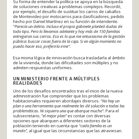
Su forma de entender la política se apoya en la búsqueda
de soluciones creativas a problemas complejos. Recordó,
por ejemplo, el desafío de sustituir los carros de caballos
de Montevideo por motocarros para clasificadores, pedido
hecho por Daniel Martínez en su función de intendente.
“Parecía un delirio. Incluso el propio gabinete planteó dudas de
todo tipo. Pero lo llevamos adelante y hoy más de 150 familias
entregaron sus carros.
Eso es lo que me entusiasma de la gestión
pública: buscar cosas fuera de la caja. Si en algún momento no
puedo hacer eso, preferiría irme”.
Esa misma lógica de innovación busca trasladarla al ámbito
de la vivienda, donde las dificultades son múltiples y no
admiten respuestas uniformes.
UN MINISTERIO FRENTE A MÚLTIPLES
REALIDADES
Uno de los desafíos encontrados tras el inicio de la nueva
administración fue comprender que los problemas
habitacionales requieren abordajes diversos.
“No hay un
plan o una herramienta que realmente les dé solución a todas las
problemáticas. Ni siquiera una que abarque mucho”.
Para el
subsecretario,
“el mejor plan”
es contar con diversas
opciones que abarquen a diferentes sectores de la
población teniendo en cuenta que
“cada familia es un
mundo”,
al igual que las circunstancias que las atraviesan.