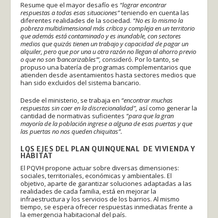
Resume que el mayor desafío es
“lograr encontrar
respuestas a todas esas situaciones”
teniendo en cuenta las
diferentes realidades de la sociedad.
“No es lo mismo la
pobreza multidimensional más crítica y compleja en un territorio
que además está contaminado y es inundable, con sectores
medios que quizás tienen un trabajo y capacidad de pagar un
alquiler, pero que por una u otra razón no llegan al ahorro previo
o que no son ‘bancarizables’”,
consideró. Por lo tanto, se
propuso una batería de programas complementarios que
atienden desde asentamientos hasta sectores medios que
han sido excluidos del sistema bancario.
Desde el ministerio, se trabaja en
“encontrar muchas
respuestas sin caer en la discrecionalidad”,
así como generar la
cantidad de normativas suficientes
“para que la gran
mayoría de la población ingrese a alguna de esas puertas y que
las puertas no nos queden chiquitas”.
LOS EJES DEL PLAN QUINQUENAL DE VIVIENDA Y
HÁBITAT
El PQVH propone actuar sobre diversas dimensiones:
sociales, territoriales, económicas y ambientales. El
objetivo, aparte de garantizar soluciones adaptadas a las
realidades de cada familia, está en mejorar la
infraestructura y los servicios de los barrios. Al mismo
tiempo, se espera ofrecer respuestas inmediatas frente a
la emergencia habitacional del país.