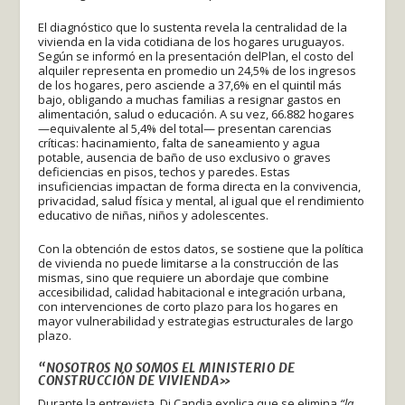
El diagnóstico que lo sustenta revela la centralidad de la
vivienda en la vida cotidiana de los hogares uruguayos.
Según se informó en la presentación delPlan, el costo del
alquiler representa en promedio un 24,5% de los ingresos
de los hogares, pero asciende a 37,6% en el quintil más
bajo, obligando a muchas familias a resignar gastos en
alimentación, salud o educación. A su vez, 66.882 hogares
—equivalente al 5,4% del total— presentan carencias
críticas: hacinamiento, falta de saneamiento y agua
potable, ausencia de baño de uso exclusivo o graves
deficiencias en pisos, techos y paredes. Estas
insuficiencias impactan de forma directa en la convivencia,
privacidad, salud física y mental, al igual que el rendimiento
educativo de niñas, niños y adolescentes.
Con la obtención de estos datos, se sostiene que la política
de vivienda no puede limitarse a la construcción de las
mismas, sino que requiere un abordaje que combine
accesibilidad, calidad habitacional e integración urbana,
con intervenciones de corto plazo para los hogares en
mayor vulnerabilidad y estrategias estructurales de largo
plazo.
“NOSOTROS NO SOMOS EL MINISTERIO DE
CONSTRUCCIÓN DE VIVIENDA»
Durante la entrevista, Di Candia explica que se elimina
“la