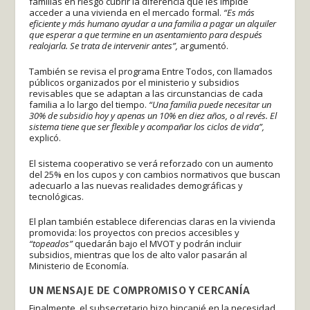
familias en riesgo cubrir la diferencia que les impide
acceder a una vivienda en el mercado formal.
“Es más
eficiente y más humano ayudar a una familia a pagar un alquiler
que esperar a que termine en un asentamiento para después
realojarla. Se trata de intervenir antes”,
argumentó.
También se revisa el programa Entre Todos, con llamados
públicos organizados por el ministerio y subsidios
revisables que se adaptan a las circunstancias de cada
familia a lo largo del tiempo.
“Una familia puede necesitar un
30% de subsidio hoy y apenas un 10% en diez años, o al revés. El
sistema tiene que ser flexible y acompañar los ciclos de vida”,
explicó.
El sistema cooperativo se verá reforzado con un aumento
del 25% en los cupos y con cambios normativos que buscan
adecuarlo a las nuevas realidades demográficas y
tecnológicas.
El plan también establece diferencias claras en la vivienda
promovida: los proyectos con precios accesibles y
“topeados”
quedarán bajo el MVOT y podrán incluir
subsidios, mientras que los de alto valor pasarán al
Ministerio de Economía.
UN MENSAJE DE COMPROMISO Y CERCANÍA
Finalmente, el subsecretario hizo hincapié en la necesidad