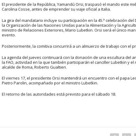
El presidente de la República, Yamandú Orsi, traspasó el mando este miér
Carolina Cosse, antes de emprender su viaje oficial a Italia.
La gira del mandatario incluye su participación en la 45.ª celebración del
la Organización de las Naciones Unidas para la Alimentación y la Agricult
ministro de Relaciones Exteriores, Mario Lubetkin. Orsi será el único ma
evento.
Posteriormente, la comitiva concurrirá a un almuerzo de trabajo con el pre
La agenda del jueves continuará con la donación de una escultura del a
la FAO, actividad en la que también participarán el canciller Lubetkin y el
alcalde de Roma, Roberto Gualtieri.
El viernes 17, el presidente Orsi mantendrá un encuentro con el papa Leó
Pietro Parolin, acompañado por el ministro Lubetkin.
El retorno de las autoridades está previsto para el sábado 18.