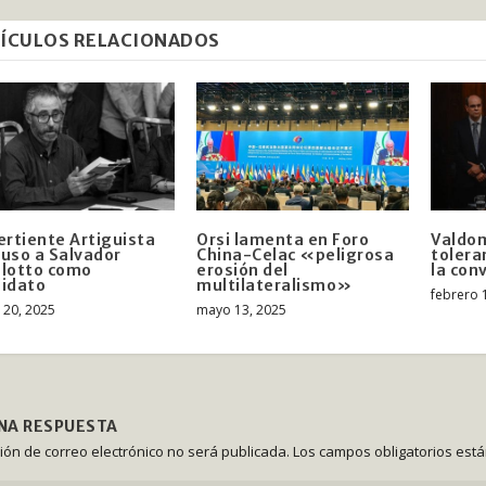
ÍCULOS RELACIONADOS
ertiente Artiguista
Orsi lamenta en Foro
Valdom
uso a Salvador
China-Celac «peligrosa
tolera
lotto como
erosión del
la conv
idato
multilateralismo»
febrero 
 20, 2025
mayo 13, 2025
UNA RESPUESTA
ción de correo electrónico no será publicada.
Los campos obligatorios est