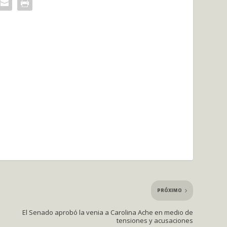
PRÓXIMO
El Senado aprobó la venia a Carolina Ache en medio de
tensiones y acusaciones