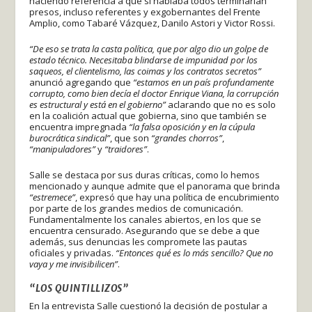
haciendo referencia a que si hablaba todos terminarían
presos, incluso referentes y exgobernantes del Frente
Amplio, como Tabaré Vázquez, Danilo Astori y Victor Rossi.
“De eso se trata la casta política, que por algo dio un golpe de
estado técnico. Necesitaba blindarse de impunidad por los
saqueos, el clientelismo, las coimas y los contratos secretos”
anunció agregando que
“estamos en un país profundamente
corrupto, como bien decía el doctor Enrique Viana, la corrupción
es estructural y está en el gobierno”
aclarando que no es solo
en la coalición actual que gobierna, sino que también se
encuentra impregnada
“la falsa oposición y en la cúpula
burocrática sindical”
, que son
“grandes chorros”
,
“manipuladores”
y
“traidores”
.
Salle se destaca por sus duras críticas, como lo hemos
mencionado y aunque admite que el panorama que brinda
“estremece”
, expresó que hay una política de encubrimiento
por parte de los grandes medios de comunicación.
Fundamentalmente los canales abiertos, en los que se
encuentra censurado. Asegurando que se debe a que
además, sus denuncias les compromete las pautas
oficiales y privadas.
“Entonces qué es lo más sencillo? Que no
vaya y me invisibilicen”
.
“LOS QUINTILLIZOS”
En la entrevista Salle cuestionó la decisión de postular a