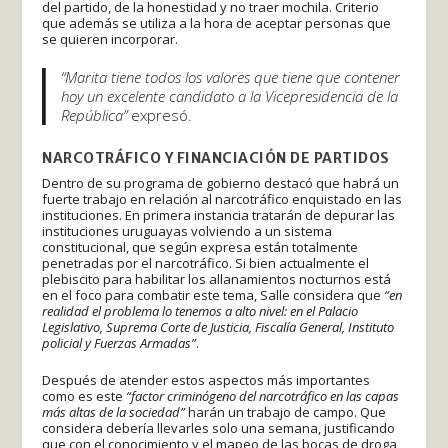
del partido, de la honestidad y no traer mochila. Criterio
que además se utiliza a la hora de aceptar personas que
se quieren incorporar.
“Marita tiene todos los valores que tiene que contener
hoy un excelente candidato a la Vicepresidencia de la
República”
expresó.
NARCOTRÁFICO Y FINANCIACIÓN DE PARTIDOS
Dentro de su programa de gobierno destacó que habrá un
fuerte trabajo en relación al narcotráfico enquistado en las
instituciones. En primera instancia tratarán de depurar las
instituciones uruguayas volviendo a un sistema
constitucional, que según expresa están totalmente
penetradas por el narcotráfico. Si bien actualmente el
plebiscito para habilitar los allanamientos nocturnos está
en el foco para combatir este tema, Salle considera que
“en
realidad el problema lo tenemos a alto nivel: en el Palacio
Legislativo, Suprema Corte de Justicia, Fiscalía General, Instituto
policial y Fuerzas Armadas”
.
Después de atender estos aspectos más importantes
como es este
“factor criminógeno del narcotráfico en las capas
más altas de la sociedad”
harán un trabajo de campo. Que
considera debería llevarles solo una semana, justificando
que con el conocimiento y el mapeo de las bocas de droga