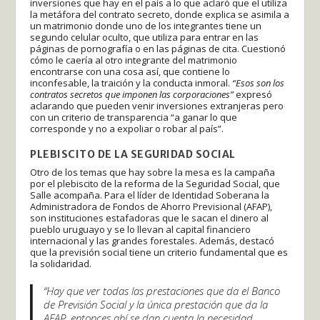
inversiones que hay en el país a lo que aclaró que el utiliza
la metáfora del contrato secreto, donde explica se asimila a
un matrimonio donde uno de los integrantes tiene un
segundo celular oculto, que utiliza para entrar en las
páginas de pornografía o en las páginas de cita. Cuestionó
cómo le caería al otro integrante del matrimonio
encontrarse con una cosa así, que contiene lo
inconfesable, la traición y la conducta inmoral.
“Esos son los
contratos secretos que imponen las corporaciones”
expresó
aclarando que pueden venir inversiones extranjeras pero
con un criterio de transparencia “a ganar lo que
corresponde y no a expoliar o robar al país”.
PLEBISCITO DE LA SEGURIDAD SOCIAL
Otro de los temas que hay sobre la mesa es la campaña
por el plebiscito de la reforma de la Seguridad Social, que
Salle acompaña. Para el líder de Identidad Soberana la
Administradora de Fondos de Ahorro Previsional (AFAP),
son instituciones estafadoras que le sacan el dinero al
pueblo uruguayo y se lo llevan al capital financiero
internacional y las grandes forestales. Además, destacó
que la previsión social tiene un criterio fundamental que es
la solidaridad.
“Hay que ver todas las prestaciones que da el Banco
de Previsión Social y la única prestación que da la
AFAP, entonces ahí se dan cuenta la necesidad