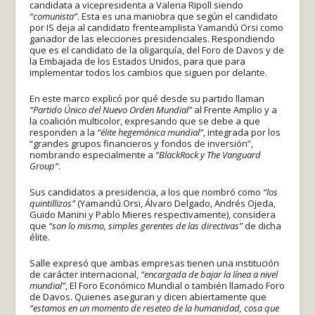
candidata a vicepresidenta a Valeria Ripoll siendo
“comunista”
. Esta es una maniobra que según el candidato
por IS deja al candidato frenteamplista Yamandú Orsi como
ganador de las elecciones presidenciales. Respondiendo
que es el candidato de la oligarquía, del Foro de Davos y de
la Embajada de los Estados Unidos, para que para
implementar todos los cambios que siguen por delante.
En este marco explicó por qué desde su partido llaman
“Partido Único del Nuevo Orden Mundial”
al Frente Amplio y a
la coalición multicolor, expresando que se debe a que
responden a la
“élite hegemónica mundial”
, integrada por los
“grandes grupos financieros y fondos de inversión”,
nombrando especialmente a
“BlackRock y The Vanguard
Group”
.
Sus candidatos a presidencia, a los que nombró como
“los
quintillizos”
(Yamandú Orsi, Álvaro Delgado, Andrés Ojeda,
Guido Manini y Pablo Mieres respectivamente), considera
que
“son lo mismo, simples gerentes de las directivas”
de dicha
élite.
Salle expresó que ambas empresas tienen una institución
de carácter internacional,
“encargada de bajar la línea a nivel
mundial”
, El Foro Económico Mundial o también llamado Foro
de Davos. Quienes aseguran y dicen abiertamente que
“estamos en un momento de reseteo de la humanidad, cosa que