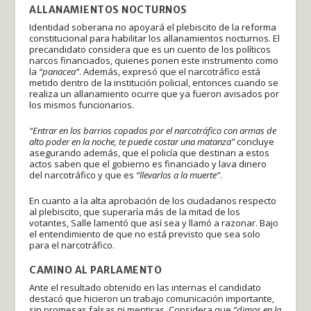
ALLANAMIENTOS NOCTURNOS
Identidad soberana no apoyará el plebiscito de la reforma
constitucional para habilitar los allanamientos nocturnos. El
precandidato considera que es un cuento de los políticos
narcos financiados, quienes ponen este instrumento como
la
“panacea”
. Además, expresó que el narcotráfico está
metido dentro de la institución policial, entonces cuando se
realiza un allanamiento ocurre que ya fueron avisados por
los mismos funcionarios.
“Entrar en los barrios copados por el narcotráfico con armas de
alto poder en la noche, te puede costar una matanza”
concluye
asegurando además, que el policía que destinan a estos
actos saben que el gobierno es financiado y lava dinero
del narcotráfico y que es
“llevarlos a la muerte”
.
En cuanto a la alta aprobación de los ciudadanos respecto
al plebiscito, que superaría más de la mitad de los
votantes, Salle lamentó que así sea y llamó a razonar. Bajo
el entendimiento de que no está previsto que sea solo
para el narcotráfico.
CAMINO AL PARLAMENTO
Ante el resultado obtenido en las internas el candidato
destacó que hicieron un trabajo comunicación importante,
sin promesas falsas ni mentiras. Considera que
“dimos en la