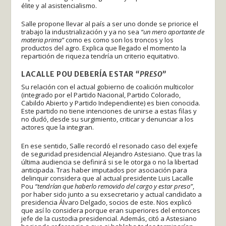
élite y al asistencialismo.
Salle propone llevar al país a ser uno donde se priorice el
trabajo la industrialización y ya no sea
“un mero aportante de
materia prima”
como es como son los troncos y los
productos del agro. Explica que llegado el momento la
repartición de riqueza tendría un criterio equitativo.
LACALLE POU DEBERÍA ESTAR
“PRESO”
Su relación con el actual gobierno de coalición multicolor
(integrado por el Partido Nacional, Partido Colorado,
Cabildo Abierto y Partido Independiente) es bien conocida.
Este partido no tiene intenciones de unirse a estas filas y
no dudó, desde su surgimiento, criticar y denunciar a los
actores que la integran.
En ese sentido, Salle recordó el resonado caso del exjefe
de seguridad presidencial Alejandro Astesiano. Que tras la
última audiencia se definirá si se le otorga o no la libertad
anticipada. Tras haber imputados por asociación para
delinquir considera que al actual presidente Luis Lacalle
Pou
“tendrían que haberlo removido del cargo y estar preso”
,
por haber sido junto a su exsecretario y actual candidato a
presidencia Álvaro Delgado, socios de este. Nos explicó
que así lo considera porque eran superiores del entonces
jefe de la custodia presidencial. Además, citó a Astesiano