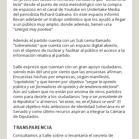
tecla”
desde el punto de vista metodológico con la compra
de espacios en el canal de Youtube en Undertake Media
del periodista Richard Galeano. En este espacio informó
llevan adelante un trabajo simbiótico que los ayudó a llegar
a un público muy amplio, donde además, tienen una
“sinergia muy positiva”
.
Además el partido cuenta con un Sub Lema llamado
“Soberanistas”
que cuenta con un espacio digital abierto,
con el objetivo de nuclear y facilitar al público el acceso a la
información relativa al partido.
Salle expresó que cuentan con un gran apoyo ciudadano,
siendo más del uno por ciento que las encuestas afirman.
Encuestas hechas por empresas, según manifestó,
“capitalistas”
y que tienen por objetivo
“sesgar la opinión
pública y ser formadores de opinión y de tendencia electoral”
.
Aún así saben que no están por encima de otros partidos
como para decirle a los ciudadanos
“voy a ser presidente de
la República”
o al menos
“en estas, no, en el futuro se verá”
. El
actual objetivo más ambicioso de Identidad Soberana es el
Senado y como último recurso aspiran a integrar la Cámara
de Diputados.
TRANSPARENCIA
Consultamos a Salle sobre si levantaría el secreto de