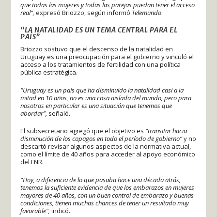
que todas las mujeres y todas las parejas puedan tener el acceso
real”,
expresó Briozzo, según informó
Telemundo
.
“LA NATALIDAD ES UN TEMA CENTRAL PARA EL
PAÍS”
Briozzo sostuvo que el descenso de la natalidad en
Uruguay es una preocupación para el gobierno y vinculó el
acceso a los tratamientos de fertilidad con una política
pública estratégica.
“Uruguay es un país que ha disminuido la natalidad casi a la
mitad en 10 años, no es una cosa aislada del mundo, pero para
nosotros en particular es una situación que tenemos que
abordar”,
señaló.
El subsecretario agregó que el objetivo es
“transitar hacia
disminución de los copagos en todo el período de gobierno”
y no
descartó revisar algunos aspectos de la normativa actual,
como el límite de 40 años para acceder al apoyo económico
del FNR.
“Hoy, a diferencia de lo que pasaba hace una década atrás,
tenemos la suficiente evidencia de que los embarazos en mujeres
mayores de 40 años, con un buen control de embarazo y buenas
condiciones, tienen muchas chances de tener un resultado muy
favorable”,
indicó.