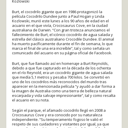
Kozlowski
Burt, el cocodrilo gigante que en 1986 protagonizó la
película Cocodrilo Dundee junto a Paul Hogan y Linda
Kozlowski, murió este lunes a los 90 años de edad en el
acuario en el que vivía, Crocosaurus Cove, en la ciudad
australiana de Darwin. “Con gran tristeza anunciamos el
fallecimiento de Burt, el icónico cocodrilo de agua salada y
estrella del clásico australiano Crocodile Dundee. El animal
ha muerto pacíficamente durante el fin de semana, lo que
marca el final de una era increíble”, tal y como señala un
comunicado del acuario en su página oficial de Facebook.
Burt, que fue llamado así en homenaje a Burt Reynolds,
debido a que fue capturado en la década de los ochenta
en el río Reynold, era un cocodrilo gigante de agua salada
que medía 5,1 metros y pesaba 700 kilos. Se convirtió en
uno de los cocodrilos más reconocidos del mundo tras
aparecer en la mencionada película “y ayudó a dar forma a
la imagen de Australia como una tierra de belleza natural
escarpada y vida salvaje impresionante”, tal y como resalta
el acuario en su nota.
Según el parque, el afamado cocodrilo llegó en 2008 a
Crocosaurus Cove y era conocido por su naturaleza
independiente. “Su temperamento fogoso le valió el
respeto de sus cuidadores y visitantes por igual, ya que