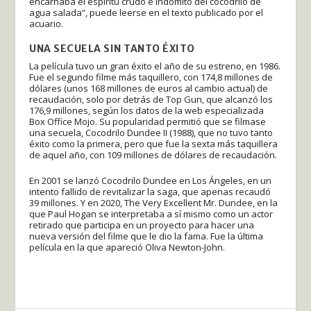
encarnaba el espíritu crudo e indómito del cocodrilo de
agua salada”, puede leerse en el texto publicado por el
acuario.
UNA SECUELA SIN TANTO ÉXITO
La película tuvo un gran éxito el año de su estreno, en 1986.
Fue el segundo filme más taquillero, con 174,8 millones de
dólares (unos 168 millones de euros al cambio actual) de
recaudación, solo por detrás de Top Gun, que alcanzó los
176,9 millones, según los datos de la web especializada
Box Office Mojo. Su popularidad permitió que se filmase
una secuela, Cocodrilo Dundee II (1988), que no tuvo tanto
éxito como la primera, pero que fue la sexta más taquillera
de aquel año, con 109 millones de dólares de recaudación.
En 2001 se lanzó Cocodrilo Dundee en Los Ángeles, en un
intento fallido de revitalizar la saga, que apenas recaudó
39 millones. Y en 2020, The Very Excellent Mr. Dundee, en la
que Paul Hogan se interpretaba a sí mismo como un actor
retirado que participa en un proyecto para hacer una
nueva versión del filme que le dio la fama. Fue la última
película en la que apareció Oliva Newton-John.