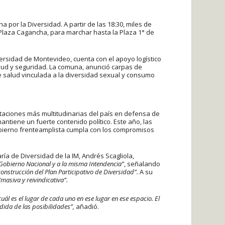
 por la Diversidad. A partir de las 18:30, miles de
Plaza Cagancha, para marchar hasta la Plaza 1° de
ersidad de Montevideo, cuenta con el apoyo logístico
salud y seguridad. La comuna, anunció carpas de
e salud vinculada a la diversidad sexual y consumo
taciones más multitudinarias del país en defensa de
ntiene un fuerte contenido político. Este año, las
bierno frenteamplista cumpla con los compromisos
ría de Diversidad de la IM, Andrés Scagliola,
 Gobierno Nacional y a la misma Intendencia”
, señalando
nstrucción del Plan Participativo de Diversidad”.
A su
“masiva y reivindicativa”.
 es el lugar de cada uno en ese lugar en ese espacio. El
dida de las posibilidades”,
añadió.