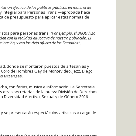
tación efectiva de las políticas públicas en materia de
Ley Integral para Personas Trans —aprobada hace
lta de presupuesto para aplicar estas normas de
vistos para personas trans.
“Por ejemplo, el BROU hizo
en con la realidad educativa de nuestra población. El
inación, y eso las deja afuera de los llamados”,
ertad, donde se montaron puestos de artesanías y
l Coro de Hombres Gay de Montevideo, Jezz, Diego
res Mizangas.
cha, con ferias, música e información. La Secretaría
as otras secretarías de la nueva División de Derechos
a Diversidad Afectiva, Sexual y de Género 2026-
l y se presentarán espectáculos artísticos a cargo de
ánsito y desvíos en decenas de líneas de transporte