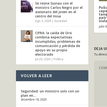
Se reúne Suinau con el
ministro Carlos Negro por el
Poli
capa
asesinato del joven en el
tanq
centro del Inisa
patr
viol
Ago 3, 2026
|
Sociedad
julio 
CIFRA: la caída de Orsi
combina expectativas
incumplidas, problemas de
comunicación y pérdida de
DEJA 
apoyo en su propio
Tu direc
electorado
Jul 29, 2026
|
Política
VOLVER A LEER
Seguridad: un ministro solo con un
plan en...
diciembre 18, 2025