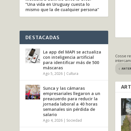
“Una vida en Uruguay cuesta lo
mismo que la de cualquier persona”
DESTACADAS
La app del MAPI se actualiza
Cosse res
con inteligencia artificial
intercamb
para identificar más de 500
máscaras
ANTE
Ago 5, 2026
|
Cultura
ART
Sunca y las cámaras
empresariales llegaron a un
preacuerdo para reducir la
jornada laboral a 40 horas
semanales sin pérdida de
salario
Ago 4, 2026
|
Sociedad