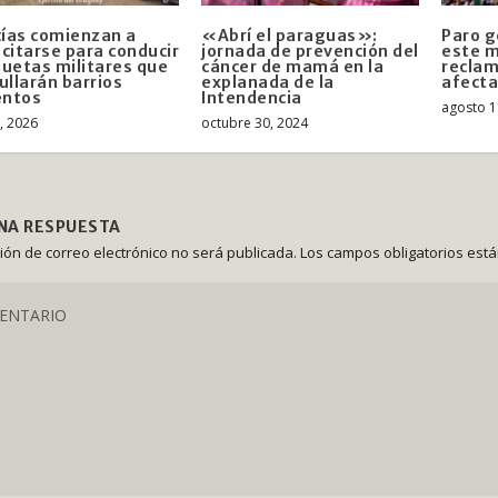
cías comienzan a
«Abrí el paraguas»:
Paro g
citarse para conducir
jornada de prevención del
este m
uetas militares que
cáncer de mamá en la
reclam
ullarán barrios
explanada de la
afect
entos
Intendencia
agosto 1
6, 2026
octubre 30, 2024
UNA RESPUESTA
ción de correo electrónico no será publicada.
Los campos obligatorios est