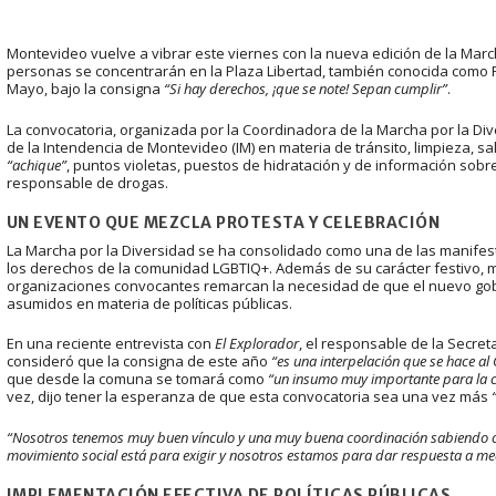
Montevideo vuelve a vibrar este viernes con la nueva edición de la Marcha
personas se concentrarán en la Plaza Libertad, también conocida como 
Mayo, bajo la consigna
“Si hay derechos, ¡que se note! Sepan cumplir”
.
La convocatoria, organizada por la Coordinadora de la Marcha por la Div
de la Intendencia de Montevideo (IM) en materia de tránsito, limpieza, 
“achique”
, puntos violetas, puestos de hidratación y de información sobr
responsable de drogas.
UN EVENTO QUE MEZCLA PROTESTA Y CELEBRACIÓN
La Marcha por la Diversidad se ha consolidado como una de las manifes
los derechos de la comunidad LGBTIQ+. Además de su carácter festivo, ma
organizaciones convocantes remarcan la necesidad de que el nuevo go
asumidos en materia de políticas públicas.
En una reciente entrevista con
El Explorador
, el responsable de la Secreta
consideró que la consigna de este año
“
es una interpelación que se hace al
que desde la comuna se tomará como
“un insumo muy importante para la co
vez, dijo tener la esperanza de que esta convocatoria sea una vez más
“Nosotros tenemos muy buen vínculo y una muy buena coordinación sabiendo cuál
movimiento social está para exigir y nosotros estamos para dar respuesta a me
IMPLEMENTACIÓN EFECTIVA DE POLÍTICAS PÚBLICAS