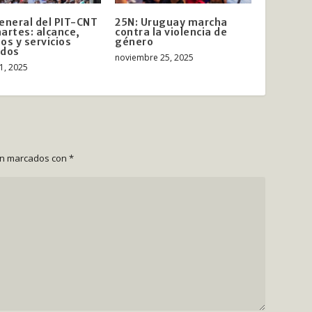
eneral del PIT-CNT
25N: Uruguay marcha
artes: alcance,
contra la violencia de
os y servicios
género
ados
noviembre 25, 2025
1, 2025
án marcados con
*