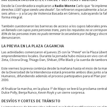
Desde la Coordinadora explicaron a
Radio Monte
Carlo que
“la implemen
derechos LGBT sigue siendo una deuda”.
Se refirieron especialmente a la 
seis años— y a la Ley de Violencia Basada en Género, subrayando la fa
forma integral.
También cuestionaron las barreras de acceso a los cupos laborales pre
un llamado con cupos para personas trans, pero los requisitos no se correspond
85% de las personas trans no pudo terminar la secundaria por bullying y discrim
denunciaron.
LA PREVIA EN LA PLAZA CAGANCHA
Las actividades comenzaron el jueves 25 con la “
Previa
” en la Plaza Lib
emprendimientos locales. Durante la jornada hubo música en vivo con e
Zeta, Cócora Drag, Thiago Dan, Shibari, Effie Black y la cuerda de tambo
Este viernes la previa continúa desde la mañana hasta el inicio de la mar
de la Diversidad de la Intendencia estará presente ambos días junto a l
Humanos, difundiendo además el proceso participativo para el Plan por l
2030.
Al finalizar la marcha, en la plaza 1º de Mayo se leerá la proclama centra
Dulce Polly, Benja Runco, Kevin Royk y un cierre sorpresa.
DESVÍOS Y CORTES DE TRÁNSITO
La Intendencia de Montevideo informó que habrá modificaciones en el tr