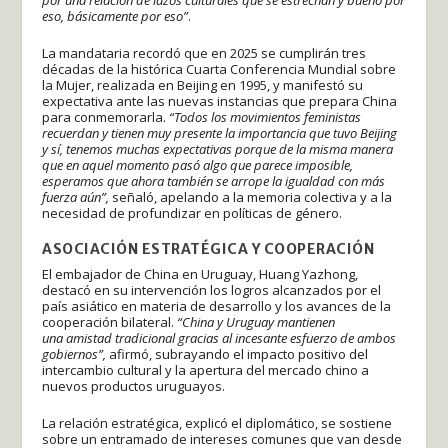
por una relación de lazos culturales que se estrechan y bueno por
eso, básicamente por eso”
.
La mandataria recordó que en 2025 se cumplirán tres
décadas de la histórica Cuarta Conferencia Mundial sobre
la Mujer, realizada en Beijing en 1995, y manifestó su
expectativa ante las nuevas instancias que prepara China
para conmemorarla.
“Todos los movimientos feministas
recuerdan y tienen muy presente la importancia que tuvo Beijing
y sí, tenemos muchas expectativas porque de la misma manera
que en aquel momento pasó algo que parece imposible,
esperamos que ahora también se arrope la igualdad con más
fuerza aún”,
señaló, apelando a la memoria colectiva y a la
necesidad de profundizar en políticas de género.
ASOCIACIÓN ESTRATÉGICA Y COOPERACIÓN
El embajador de China en Uruguay, Huang Yazhong,
destacó en su intervención los logros alcanzados por el
país asiático en materia de desarrollo y los avances de la
cooperación bilateral.
“China y Uruguay mantienen
una amistad tradicional gracias al incesante esfuerzo de ambos
gobiernos”,
afirmó, subrayando el impacto positivo del
intercambio cultural y la apertura del mercado chino a
nuevos productos uruguayos.
La relación estratégica, explicó el diplomático, se sostiene
sobre un entramado de intereses comunes que van desde