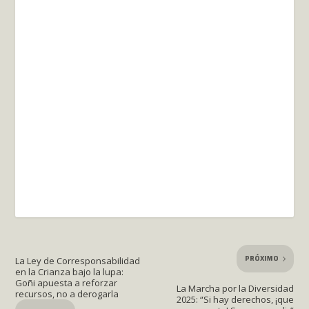
PRÓXIMO
La Ley de Corresponsabilidad
en la Crianza bajo la lupa:
Goñi apuesta a reforzar
La Marcha por la Diversidad
recursos, no a derogarla
2025: “Si hay derechos, ¡que