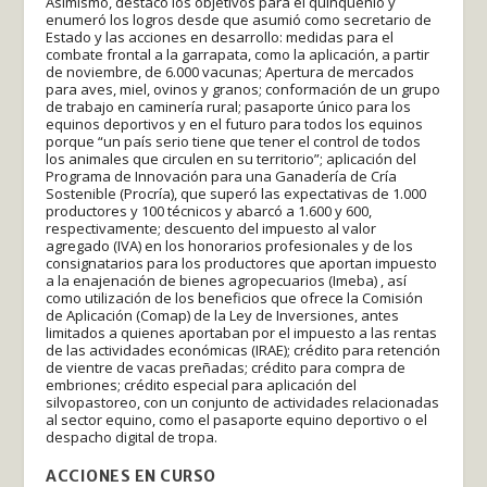
Asimismo, destacó los objetivos para el quinquenio y
enumeró los logros desde que asumió como secretario de
Estado y las acciones en desarrollo: medidas para el
combate frontal a la garrapata, como la aplicación, a partir
de noviembre, de 6.000 vacunas; Apertura de mercados
para aves, miel, ovinos y granos; conformación de un grupo
de trabajo en caminería rural; pasaporte único para los
equinos deportivos y en el futuro para todos los equinos
porque “un país serio tiene que tener el control de todos
los animales que circulen en su territorio”; aplicación del
Programa de Innovación para una Ganadería de Cría
Sostenible (Procría), que superó las expectativas de 1.000
productores y 100 técnicos y abarcó a 1.600 y 600,
respectivamente; descuento del impuesto al valor
agregado (IVA) en los honorarios profesionales y de los
consignatarios para los productores que aportan impuesto
a la enajenación de bienes agropecuarios (Imeba) , así
como utilización de los beneficios que ofrece la Comisión
de Aplicación (Comap) de la Ley de Inversiones, antes
limitados a quienes aportaban por el impuesto a las rentas
de las actividades económicas (IRAE); crédito para retención
de vientre de vacas preñadas; crédito para compra de
embriones; crédito especial para aplicación del
silvopastoreo, con un conjunto de actividades relacionadas
al sector equino, como el pasaporte equino deportivo o el
despacho digital de tropa.
ACCIONES EN CURSO