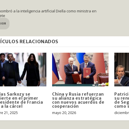
ombró a la inteligencia artificial Diella como ministra en
ete
RIOR
ÍCULOS RELACIONADOS
las Sarkozy se
China y Rusia refuerzan
Patric
ierte en el primer
su alianza estratégica
su ren
esidente de Francia
con nuevos acuerdos de
de Seg
 a la cárcel
cooperación
como 
re 21, 2025
mayo 20, 2026
diciembr