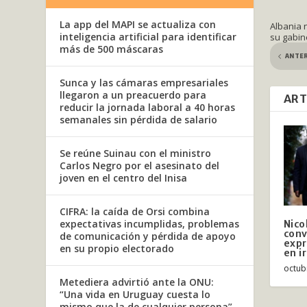
La app del MAPI se actualiza con
Albania n
inteligencia artificial para identificar
su gabin
más de 500 máscaras
ANTE
Sunca y las cámaras empresariales
llegaron a un preacuerdo para
ART
reducir la jornada laboral a 40 horas
semanales sin pérdida de salario
Se reúne Suinau con el ministro
Carlos Negro por el asesinato del
joven en el centro del Inisa
CIFRA: la caída de Orsi combina
expectativas incumplidas, problemas
Nico
conv
de comunicación y pérdida de apoyo
expr
en su propio electorado
en ir
octub
Metediera advirtió ante la ONU:
“Una vida en Uruguay cuesta lo
mismo que la de cualquier persona”