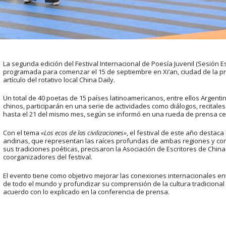
La segunda edición del Festival Internacional de Poesía Juvenil (Sesión E
programada para comenzar el 15 de septiembre en Xi’an, ciudad de la pr
artículo del rotativo local China Daily.
Un total de 40 poetas de 15 países latinoamericanos, entre ellos Argentin
chinos, participarán en una serie de actividades como diálogos, recitales 
hasta el 21 del mismo mes, según se informó en una rueda de prensa cel
Con el tema
«Los ecos de las civilizaciones»
, el festival de este año destaca 
andinas, que representan las raíces profundas de ambas regiones y con
sus tradiciones poéticas, precisaron la Asociación de Escritores de China
coorganizadores del festival.
El evento tiene como objetivo mejorar las conexiones internacionales ent
de todo el mundo y profundizar su comprensión de la cultura tradiciona
acuerdo con lo explicado en la conferencia de prensa.