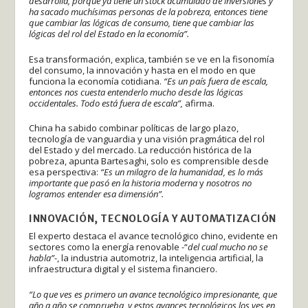
desarrolla, porque ya tiene un stock acumulado de inversiones y
ha sacado muchísimas personas de la pobreza, entonces tiene
que cambiar las lógicas de consumo, tiene que cambiar las
lógicas del rol del Estado en la economía”.
Esa transformación, explica, también se ve en la fisonomía
del consumo, la innovación y hasta en el modo en que
funciona la economía cotidiana.
“Es un país fuera de escala,
entonces nos cuesta entenderlo mucho desde las lógicas
occidentales. Todo está fuera de escala”,
afirma.
China ha sabido combinar políticas de largo plazo,
tecnología de vanguardia y una visión pragmática del rol
del Estado y del mercado. La reducción histórica de la
pobreza, apunta Bartesaghi, solo es comprensible desde
esa perspectiva:
“Es un milagro de la humanidad, es lo más
importante que pasó en la historia moderna
y
nosotros no
logramos entender esa dimensión”.
INNOVACIÓN, TECNOLOGÍA Y AUTOMATIZACIÓN
El experto destaca el avance tecnológico chino, evidente en
sectores como la energía renovable -“
del cual mucho no se
habla”
-, la industria automotriz, la inteligencia artificial, la
infraestructura digital y el sistema financiero.
“Lo que ves es primero un avance tecnológico impresionante, que
año a año se comprueba, y estos avances tecnológicos los ves en