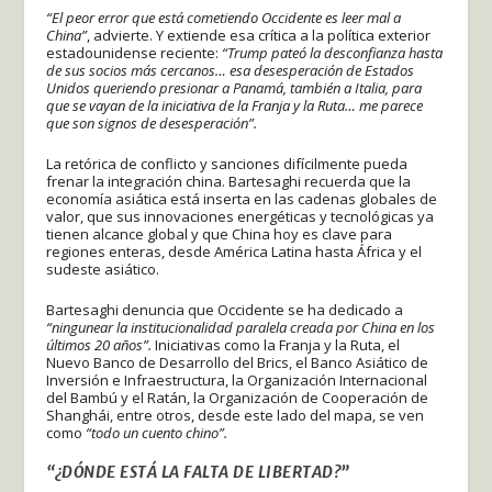
“El peor error que está cometiendo Occidente es leer mal a
China”
, advierte. Y extiende esa crítica a la política exterior
estadounidense reciente:
“Trump pateó la desconfianza hasta
de sus socios más cercanos… esa desesperación de Estados
Unidos queriendo presionar a Panamá, también a Italia, para
que se vayan de la iniciativa de la Franja y la Ruta… me parece
que son signos de desesperación”.
La retórica de conflicto y sanciones difícilmente pueda
frenar la integración china. Bartesaghi recuerda que la
economía asiática está inserta en las cadenas globales de
valor, que sus innovaciones energéticas y tecnológicas ya
tienen alcance global y que China hoy es clave para
regiones enteras, desde América Latina hasta África y el
sudeste asiático.
Bartesaghi denuncia que Occidente se ha dedicado a
“ningunear la institucionalidad paralela creada por China en los
últimos 20 años”.
Iniciativas como la Franja y la Ruta, el
Nuevo Banco de Desarrollo del Brics, el Banco Asiático de
Inversión e Infraestructura, la Organización Internacional
del Bambú y el Ratán, la Organización de Cooperación de
Shanghái, entre otros, desde este lado del mapa, se ven
como
“todo un cuento chino”.
“¿DÓNDE ESTÁ LA FALTA DE LIBERTAD?”