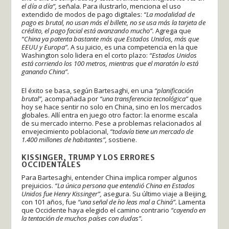
el día a día”,
señala. Para ilustrarlo, menciona el uso
extendido de modos de pago digitales:
“La modalidad de
pago es brutal, no usan más el billete, no se usa más la tarjeta de
crédito, el pago facial está avanzando mucho”.
Agrega que
“China ya patenta bastante más que Estados Unidos, más que
EEUU y Europa”.
A su juicio, es una competencia en la que
Washington solo lidera en el corto plazo:
“Estados Unidos
está corriendo los 100 metros, mientras que el maratón lo está
ganando China”.
El éxito se basa, según Bartesaghi, en una
“planificación
brutal”,
acompañada por
“una transferencia tecnológica”
que
hoy se hace sentir no solo en China, sino en los mercados
globales. Allí entra en juego otro factor: la enorme escala
de su mercado interno. Pese a problemas relacionados al
envejecimiento poblacional,
“todavía tiene un mercado de
1.400 millones de habitantes”,
sostiene.
KISSINGER, TRUMP Y LOS ERRORES
OCCIDENTALES
Para Bartesaghi, entender China implica romper algunos
prejuicios.
“La única persona que entendió China en Estados
Unidos fue Henry Kissinger”,
asegura. Su último viaje a Beijing,
con 101 años, fue
“una señal de ´no leas mal a China´”.
Lamenta
que Occidente haya elegido el camino contrario
“cayendo en
la tentación de muchos países con dudas”.