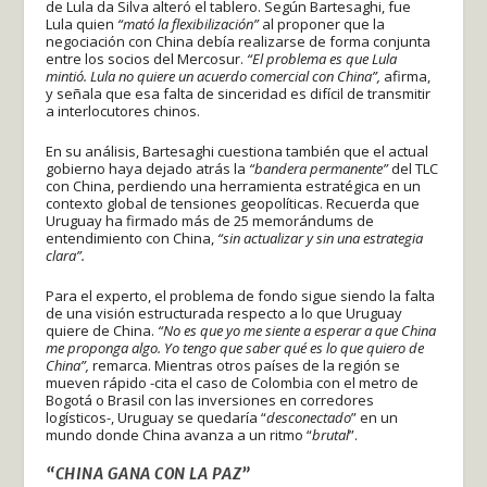
de Lula da Silva alteró el tablero. Según Bartesaghi, fue
Lula quien
“mató la flexibilización”
al proponer que la
negociación con China debía realizarse de forma conjunta
entre los socios del Mercosur.
“El problema es que Lula
mintió. Lula no quiere un acuerdo comercial con China”,
afirma,
y señala que esa falta de sinceridad es difícil de transmitir
a interlocutores chinos.
En su análisis, Bartesaghi cuestiona también que el actual
gobierno haya dejado atrás la
“bandera permanente”
del TLC
con China, perdiendo una herramienta estratégica en un
contexto global de tensiones geopolíticas. Recuerda que
Uruguay ha firmado más de 25 memorándums de
entendimiento con China,
“sin actualizar y sin una estrategia
clara”.
Para el experto, el problema de fondo sigue siendo la falta
de una visión estructurada respecto a lo que Uruguay
quiere de China.
“No es que yo me siente a esperar a que China
me proponga algo. Yo tengo que saber qué es lo que quiero de
China”,
remarca. Mientras otros países de la región se
mueven rápido -cita el caso de Colombia con el metro de
Bogotá o Brasil con las inversiones en corredores
logísticos-, Uruguay se quedaría “
desconectado
” en un
mundo donde China avanza a un ritmo “
brutal
”.
“CHINA GANA CON LA PAZ”