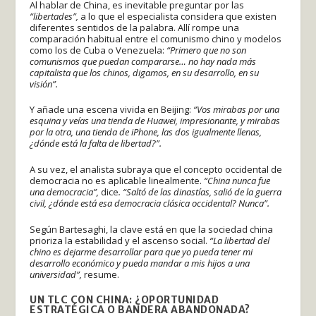
Al hablar de China, es inevitable preguntar por las
“libertades”,
a lo que el especialista considera que existen
diferentes sentidos de la palabra. Allí rompe una
comparación habitual entre el comunismo chino y modelos
como los de Cuba o Venezuela:
“Primero que no son
comunismos que puedan compararse… no hay nada más
capitalista que los chinos, digamos, en su desarrollo, en su
visión”.
Y añade una escena vivida en Beijing:
“Vos mirabas por una
esquina y veías una tienda de Huawei, impresionante, y mirabas
por la otra, una tienda de iPhone, las dos igualmente llenas,
¿dónde está la falta de libertad?”.
A su vez, el analista subraya que el concepto occidental de
democracia no es aplicable linealmente.
“China nunca fue
una democracia”,
dice
. “Saltó de las dinastías, salió de la guerra
civil, ¿dónde está esa democracia clásica occidental? Nunca”.
Según Bartesaghi, la clave está en que la sociedad china
prioriza la estabilidad y el ascenso social.
“La libertad del
chino es dejarme desarrollar para que yo pueda tener mi
desarrollo económico y pueda mandar a mis hijos a una
universidad”,
resume.
UN TLC CON CHINA: ¿OPORTUNIDAD
ESTRATÉGICA O BANDERA ABANDONADA?