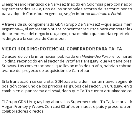
El empresario Francisco de Narváez (nacido en Colombia pero con nacion
supermercados Ta-Ta, uno de los principales actores del sector minoris
para adquirir Carrefour Argentina, según informó
Montevideo Portal
.
A través de su conglomerado GDN (Grupo De Narváez) —que actualment
Argentina—, el empresario busca concentrar recursos para concretar la o
desprenderse del negocio uruguayo, una medida que podría reportarle en
redirigida a la compra de Carrefour.
VIERCI HOLDING: POTENCIAL COMPRADOR PARA TA-TA
De acuerdo con la información publicada en
Montevideo Porta
, el compra
Holding, reconocido en el sector del
retail
en Paraguay, que ya tiene pres
Subway. Las conversaciones, que llevan más de un año, habrían cobrad
avance del proyecto de adquisición de Carrefour.
Si la transacción se concreta, GDN pasaría a dominar un nuevo segmento
posición como uno de los principales grupos del sector. En Uruguay, en ta
cambio en el panorama del
retail
, dado que Ta-Ta cuenta actualmente con 
El Grupo GDN Uruguay hoy abarca los Supermercados Ta-Ta, la marca de 
Hogar, Frontoy y Woow. Con casi 80 años en nuestro país y presencia e
colaboradores directos.