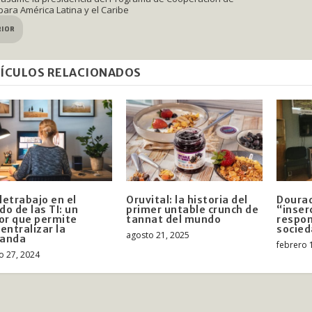
para América Latina y el Caribe
RIOR
ÍCULOS RELACIONADOS
eletrabajo en el
Oruvital: la historia del
Dourad
o de las TI: un
primer untable crunch de
“inser
or que permite
tannat del mundo
respon
entralizar la
socie
agosto 21, 2025
anda
febrero 
o 27, 2024