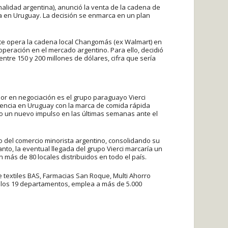
alidad argentina), anunció la venta de la cadena de
ta en Uruguay. La decisión se enmarca en un plan
e opera la cadena local Changomás (ex Walmart) en
peración en el mercado argentino. Para ello, decidió
tre 150 y 200 millones de dólares, cifra que sería
dor en negociación es el grupo paraguayo Vierci
encia en Uruguay con la marca de comida rápida
o un nuevo impulso en las últimas semanas ante el
 del comercio minorista argentino, consolidando su
nto, la eventual llegada del grupo Vierci marcaría un
más de 80 locales distribuidos en todo el país.
textiles BAS, Farmacias San Roque, Multi Ahorro
n los 19 departamentos, emplea a más de 5.000