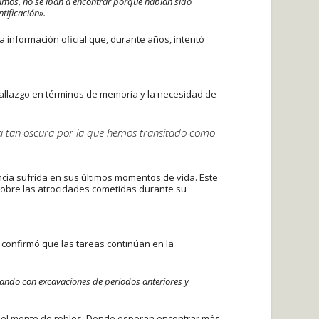
íamos, no se iban a encontrar porque habían sido
tificación».
a información oficial que, durante años, intentó
 hallazgo en términos de memoria y la necesidad de
ria tan oscura por la que hemos transitado como
encia sufrida en sus últimos momentos de vida. Este
 sobre las atrocidades cometidas durante su
o confirmó que las tareas continúan en la
tando con excavaciones de periodos anteriores y
 del monte de robles. Donde esperan encontrar más