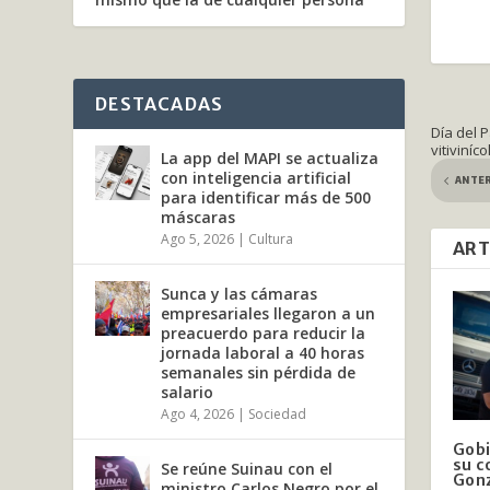
DESTACADAS
Día del 
vitiviníco
La app del MAPI se actualiza
con inteligencia artificial
ANTE
para identificar más de 500
máscaras
Ago 5, 2026
|
Cultura
ART
Sunca y las cámaras
empresariales llegaron a un
preacuerdo para reducir la
jornada laboral a 40 horas
semanales sin pérdida de
salario
Ago 4, 2026
|
Sociedad
Gobi
su c
Se reúne Suinau con el
Gonz
ministro Carlos Negro por el