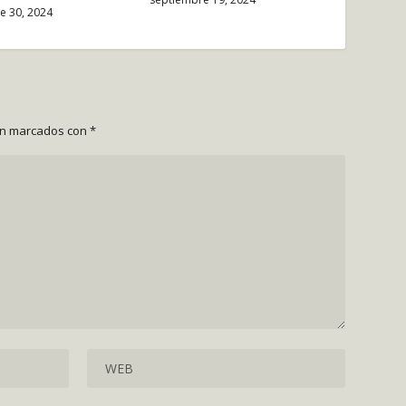
e 30, 2024
án marcados con
*