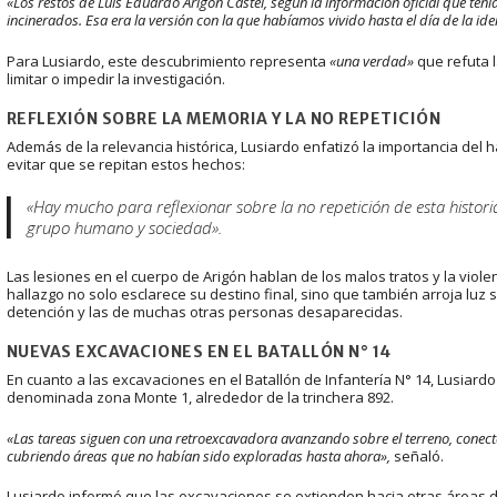
«Los restos de Luis Eduardo Arigón Castel, según la información oficial que ten
incinerados. Esa era la versión con la que habíamos vivido hasta el día de la iden
Para Lusiardo, este descubrimiento representa
«una verdad»
que refuta l
limitar o impedir la investigación.
REFLEXIÓN SOBRE LA MEMORIA Y LA NO REPETICIÓN
Además de la relevancia histórica, Lusiardo enfatizó la importancia del
evitar que se repitan estos hechos:
«Hay mucho para reflexionar sobre la no repetición de esta histo
grupo humano y sociedad».
Las lesiones en el cuerpo de Arigón hablan de los malos tratos y la viol
hallazgo no solo esclarece su destino final, sino que también arroja luz
detención y las de muchas otras personas desaparecidas.
NUEVAS EXCAVACIONES EN EL BATALLÓN N° 14
En cuanto a las excavaciones en el Batallón de Infantería N° 14, Lusiard
denominada zona Monte 1, alrededor de la trinchera 892.
«Las tareas siguen con una retroexcavadora avanzando sobre el terreno, conec
cubriendo áreas que no habían sido exploradas hasta ahora»,
señaló.
Lusiardo informó que las excavaciones se extienden hacia otras áreas