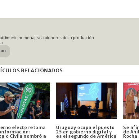
Patrimonio homenajea a pioneros de la producción
la
RIOR
ÍCULOS RELACIONADOS
erno electo retoma
Uruguay ocupa el puesto
Se afi
onformación:
25 en gobierno digital y
de Aní
alo Civila nombró a
es el segundo de América
Rocha