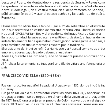
destacó al Puerto de Montevideo y la residencia de Suárez y Reyes com
La apertura del evento se efectuará el sábado 5 en la plaza Vidiella, en e
cierre, el domingo 6, en el castillo Mauá, en el departamento de Soriano,
público también podrá visitar el palacio Estévez y la residencia de Suár
República.
El lanzamiento oficial había tenido lugar el 26 de setiembre en el Instituto 
de la subsecretaria en calidad de ministra interina, Ana Ribeiro, el direct
Nacional (CPCN), William Rey y el presidente del Inavi, Ricardo Cabrera.
En la oportunidad, la subsecretaria Ana Ribeiro, destacó, al hablar de 
indefectiblemente tiene que haber investigación: arriesgarse a pensar, a 
pero también existió un marcado respeto por la tradición».
El presidente del Inavi se refirió a Harriague y a Pascual como «dos próc
emprendedores cuyo legado debemos respetar».
Además, durante esa jornada quedó oficialmente puesto en circulación el
2024.
Al finalizar la ceremonia, se inauguró una fila de viña y una fotogalería so
país.
FRANCISCO VIDIELLA (1820-1884)
Fue un horticultor español, llegado al Uruguay en 1835, donde inició la ind
Uruguay.
Luego de un viaje a su tierra natal, entre los años 1873-74, y observar l
Uruguay a comenzar su negocio en el ramo de la vitivinicultura, trayend
En 1874 fundó una granja en el pueblo de Colón, convertido en el siglo 
hasta 1883 sostuvo una verdadera lucha para conseguir cepas que, por s