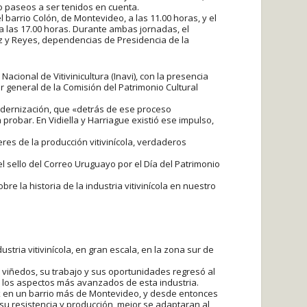
o paseos a ser tenidos en cuenta.
l barrio Colón, de Montevideo, a las 11.00 horas, y el
 a las 17.00 horas. Durante ambas jornadas, el
ez y Reyes, dependencias de Presidencia de la
Nacional de Vitivinicultura (Inavi), con la presencia
or general de la Comisión del Patrimonio Cultural
modernización, que «detrás de ese proceso
probar. En Vidiella y Harriague existió ese impulso,
eres de la producción vitivinícola, verdaderos
 sello del Correo Uruguayo por el Día del Patrimonio
bre la historia de la industria vitivinícola en nuestro
ustria vitivinícola, en gran escala, en la zona sur de
os viñedos, su trabajo y sus oportunidades regresó al
o los aspectos más avanzados de esta industria.
xx en un barrio más de Montevideo, y desde entonces
u resistencia y producción, mejor se adaptaran al