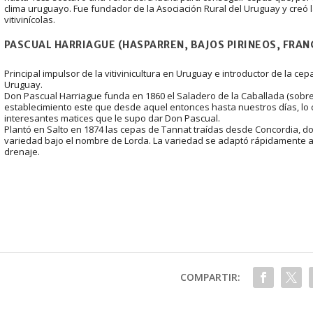
clima uruguayo. Fue fundador de la Asociación Rural del Uruguay y creó 
vitivinícolas.
PASCUAL HARRIAGUE (HASPARREN, BAJOS PIRINEOS, FRANC
Principal impulsor de la vitivinicultura en Uruguay e introductor de la c
Uruguay.
Don Pascual Harriague funda en 1860 el Saladero de la Caballada (sobre e
establecimiento este que desde aquel entonces hasta nuestros días, lo c
interesantes matices que le supo dar Don Pascual.
Plantó en Salto en 1874 las cepas de Tannat traídas desde Concordia, don
variedad bajo el nombre de Lorda. La variedad se adaptó rápidamente a
drenaje.
COMPARTIR: