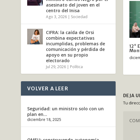
asesinato del joven en el
centro del Inisa
Ago 3, 2026
|
Sociedad
CIFRA: la caída de Orsi
combina expectativas
incumplidas, problemas de
12° 
comunicación y pérdida de
Mont
apoyo en su propio
dicie
electorado
Jul 29, 2026
|
Política
VOLVER A LEER
DEJA 
Tu direc
Seguridad: un ministro solo con un
plan en...
diciembre 18, 2025
OMEU: construyendo autonomía