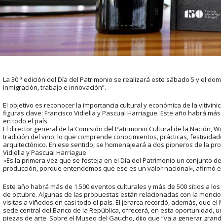
La 30.ª edición del Día del Patrimonio se realizará este sábado 5 y el domi
inmigración, trabajo e innovación”.
El objetivo es reconocer la importancia cultural y económica de la vitivi
figuras clave: Francisco Vidiella y Pascual Harriague. Este año habrá más 
en todo el país.
El director general de la Comisión del Patrimonio Cultural de la Nación, Wi
tradición del vino, lo que comprende conocimientos, prácticas, festivida
arquitectónico. En ese sentido, se homenajeará a dos pioneros de la prod
Vidiella y Pascual Harriague.
«Es la primera vez que se festeja en el Día del Patrimonio un conjunto d
producción, porque entendemos que ese es un valor nacional», afirmó el
Este año habrá más de 1.500 eventos culturales y más de 500 sitios a lo
de octubre. Algunas de las propuestas están relacionadas con la mencio
visitas a viñedos en casi todo el país. El jerarca recordó, además, que e
sede central del Banco de la República, ofrecerá, en esta oportunidad
piezas de arte. Sobre el Museo del Gaucho, dijo que “va a generar grand