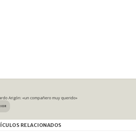
ardo Arigón: «un compañero muy querido»
RIOR
ÍCULOS RELACIONADOS