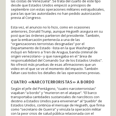
las costas de Venezuela”. Se trata del cuarto de este tipo
desde que Estados Unidos empezó a principios de
septiembre con estas operaciones militares extrajudiciales,
para las que las autoridades no han pedido autorización
previa al Congreso.
Esta vez, el anuncio no lo hizo, como en ocasiones
anteriores, Donald Trump, aunque Hegseth asegura en su
post que las órdenes partieron del presidente. También,
que la embarcación pertenecía a una de las
“organizaciones terroristas designadas” por el
Departamento de Estado −lista en la que Washington
incluyó en febrero a Tren de Aragua, banda criminal de
origen venezolano− y que navegaba en el “área de
responsabilidad del Comando Sur de los Estados Unidos”.
No ofreció más pruebas de esas afirmaciones que un
video en el que se ve el momento del impacto. También
faltan casi todos los detalles de las operaciones previas.
CUATRO «NARCOTERRORISTAS» A BORDO
Según el jefe del Pentágono, “cuatro narcoterroristas”
viajaban “a bordo” y “murieron en el ataque”. “El barco
transportaba cantidades sustanciales de narcóticos con
destino a Estados Unidos para envenenar” al “pueblo” de
Estados Unidos, continúa el mensaje de Hegseth, que firma
como “secretario de Guerra” y vincula la operación militar
con la peor crisis de salud pública relacionada con el