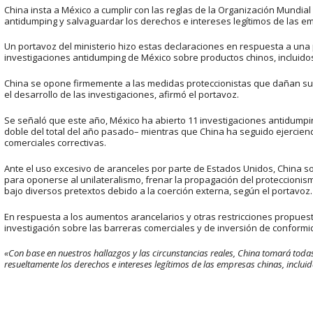
China insta a México a cumplir con las reglas de la Organización Mundia
antidumping y salvaguardar los derechos e intereses legítimos de las em
Un portavoz del ministerio hizo estas declaraciones en respuesta a una 
investigaciones antidumping de México sobre productos chinos, incluidos 
China se opone firmemente a las medidas proteccionistas que dañan sus
el desarrollo de las investigaciones, afirmó el portavoz.
Se señaló que este año, México ha abierto 11 investigaciones antidumpin
doble del total del año pasado– mientras que China ha seguido ejercien
comerciales correctivas.
Ante el uso excesivo de aranceles por parte de Estados Unidos, China s
para oponerse al unilateralismo, frenar la propagación del proteccionis
bajo diversos pretextos debido a la coerción externa, según el portavoz.
En respuesta a los aumentos arancelarios y otras restricciones propuesto
investigación sobre las barreras comerciales y de inversión de conformi
«Con base en nuestros hallazgos y las circunstancias reales, China tomará tod
resueltamente los derechos e intereses legítimos de las empresas chinas, inclui