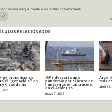
nció nuevo ataque frente a las costas de Venezuela
RIOR
S
ÍCULOS RELACIONADOS
xige pronunciarse
OMS descarta una
Argent
ra el “genocidio” en
pandemia por el brote de
tras a
 y Cisjordania
hantavirus en un crucero
abril 14,
en el Atlántico
1, 2025
mayo 7, 2026