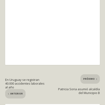
PRÓXIMO
En Uruguay se registran
40.000 accidentes laborales
al año
Patricia Soria asumió alcaldía
del Municipio B
ANTERIOR