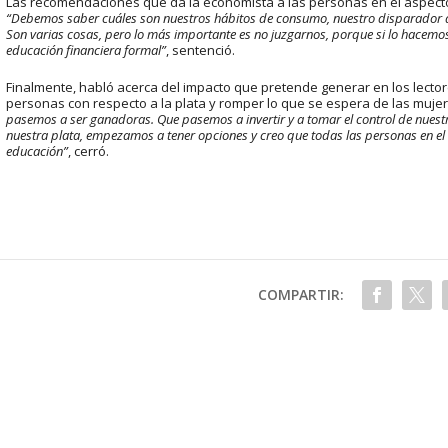
Las recomendaciones que da la economista a las personas en el aspecto
“Debemos saber cuáles son nuestros hábitos de consumo, nuestro disparado
Son varias cosas, pero lo más importante es no juzgarnos, porque si lo hacemo
educación financiera formal”
, sentenció.
Finalmente, habló acerca del impacto que pretende generar en los lectore
personas con respecto a la plata y romper lo que se espera de las muje
pasemos a ser ganadoras. Que pasemos a invertir y a tomar el control de nue
nuestra plata, empezamos a tener opciones y creo que todas las personas en e
educación”
, cerró.
COMPARTIR: