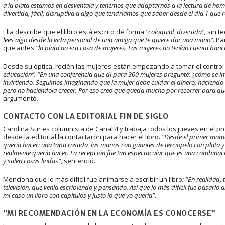
a la plata estamos en desventaja y tenemos que adaptarnos a la lectura de hom
divertida, fácil, disruptiva a algo que tendríamos que saber desde el día 1 que 
Ella describe que el libro está escrito de forma
“coloquial, divertida”,
sin t
lees algo desde la vida personal de una amiga que te quiere dar una mano”
. Pa
que antes
“la plata no era cosa de mujeres. Las mujeres no tenían cuenta ban
Desde su óptica, recién las mujeres están empezando a tomar el control 
educación”. “En una conferencia que di para 300 mujeres pregunté: ¿cómo se i
invirtiendo. Seguimos imaginando que la mujer debe cuidar el dinero, haciendo 
pero no haciéndola crecer. Por eso creo que queda mucho por recorrer para q
argumentó
.
CONTACTO CON LA EDITORIAL FIN DE SIGLO
Carolina Sur es columnista de Canal 4 y trabaja todos los jueves en el 
desde la editorial la contactaron para hacer el libro.
“Desde el primer mome
quería hacer: una tapa rosada, las manos con guantes de terciopelo con plata y
realmente quería hacer. La recepción fue tan espectacular que es una combinaci
y salen cosas lindas”
, sentenció.
Menciona que lo más difícil fue animarse a escribir un libro
: “En realidad,
televisión, que venía escribiendo y pensando. Así que lo más difícil fue pasarlo a
mi caso un libro con capítulos y justo lo que yo quería”
.
“MI RECOMENDACIÓN EN LA ECONOMÍA ES CONOCERSE”