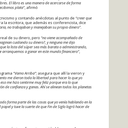
bres. El libro es una manera de acercarse de forma
recibimos plata”
, afirmó
ecnicismo y contando anécdotas al punto de
“creer que
ra la escritora, que además es conferencista, dice
caria, no trabajaban y manejaban su propio dinero”
.
real de su dinero, pero
“no viene acompañado de
maginan cuidando su dinero?, y ninguna me dijo
que la lista del súper sea más barata o administrando,
ue arranquemos a ganar en este mundo financiero”
,
programa
“Vamo Arriba”
; asegura que allí la vieron y
nto me dieron toda la libertad para hacer lo que yo
 eso me hizo sentirme muy feliz porque era lo que
ón de confianza y ganas. Ahí se alinean todos los planetas
 todo forma parte de las cosas que yo venía hablando en la
l papel y tuve la suerte de que Fin de Siglo logró hacer de