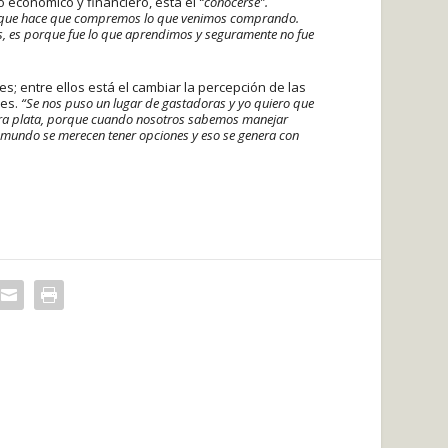
 económico y financiero, está el
“conocerse”.
r que hace que compremos lo que venimos comprando.
s, es porque fue lo que aprendimos y seguramente no fue
s; entre ellos está el cambiar la percepción de las
res.
“Se nos puso un lugar de gastadoras y yo quiero que
stra plata, porque cuando nosotros sabemos manejar
l mundo se merecen tener opciones y eso se genera con