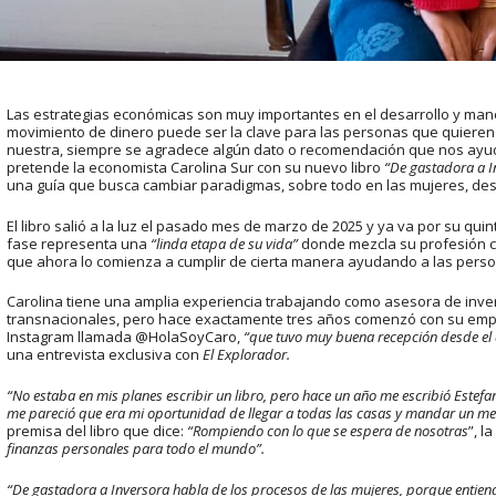
Las estrategias económicas son muy importantes en el desarrollo y mane
movimiento de dinero puede ser la clave para las personas que quiere
nuestra, siempre se agradece algún dato o recomendación que nos ayude
pretende la economista Carolina Sur con su nuevo libro
“De gastadora a I
una guía que busca cambiar paradigmas, sobre todo en las mujeres, des
El libro salió a la luz el pasado mes de marzo de 2025 y ya va por su quint
fase representa una
“linda etapa de su vida”
donde mezcla su profesión con
que ahora lo comienza a cumplir de cierta manera ayudando a las pers
Carolina tiene una amplia experiencia trabajando como asesora de inv
transnacionales, pero hace exactamente tres años comenzó con su emp
Instagram llamada @HolaSoyCaro,
“que tuvo muy buena recepción desde el 
una entrevista exclusiva con
El Explorador.
“No estaba en mis planes escribir un libro, pero hace un año me escribió Estefaní
me pareció que era mi oportunidad de llegar a todas las casas y mandar un men
premisa del libro que dice:
“Rompiendo con lo que se espera de nosotras
”, 
finanzas personales para todo el mundo”.
“De gastadora a Inversora habla de los procesos de las mujeres, porque entiend