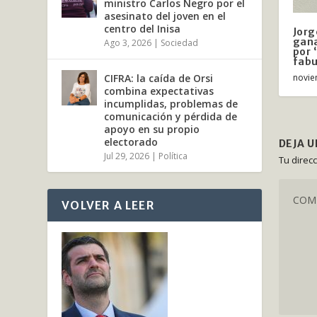
ministro Carlos Negro por el
asesinato del joven en el
centro del Inisa
Jorg
gana
Ago 3, 2026
|
Sociedad
por 
fab
CIFRA: la caída de Orsi
novie
combina expectativas
incumplidas, problemas de
comunicación y pérdida de
apoyo en su propio
electorado
DEJA 
Jul 29, 2026
|
Política
Tu direc
VOLVER A LEER