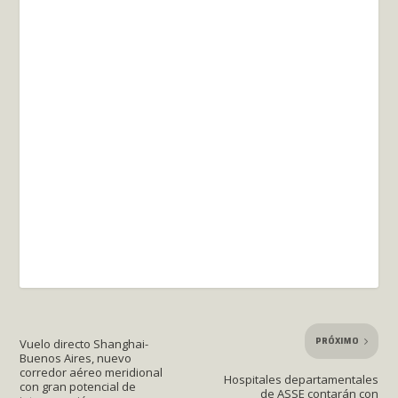
PRÓXIMO
Vuelo directo Shanghai-
Buenos Aires, nuevo
corredor aéreo meridional
Hospitales departamentales
con gran potencial de
de ASSE contarán con