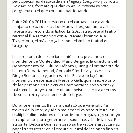
participaciones destacadas en
Puglia y Compañía
y condujo
Hola vecinos
, formato que derivó en
La mañana en casa
,
programa en el que continúa participando.
Entre 2010 y 2011 incursionó en el carnaval integrando el
conjunto de parodistas Los Muchachos, sumando así otra
faceta a su recorrido artístico. En 2023, su aporte al teatro
nacional fue reconocido con el Premio Florencio a la
Trayectoria, el máximo galardón del ámbito teatral en
Uruguay.
La ceremonia de distinción contó con la presencia del
intendente de Montevideo, Mario Bergara; la directora del
Departamento de Cultura, Débora Quiring; el presidente de
la Junta Departamental, Gonzalo Sánchez; y los ediles
Diego Romaniello y Judith Varela. El acto incluyó una
intervención escénica de Marcelo Galli, quien recreó uno
de los personajes televisivos compartidos con Valensky,
así como la proyección de un audiovisual con fragmentos
de su carrera y testimonios de colegas.
Durante el evento, Bergara destacó que Valensky, “a
través del humor, ayudó a moldear el avance cultural en
múltiples dimensiones de la sociedad uruguaya”, y subrayó
su capacidad para generar reflexión más allá de la risa. Por
su parte, Débora Quiring repasó su trayectoria artística y su
papel transgresor en el circuito cultural de los años finales