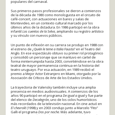
populares del carnaval.
Sus primeros pasos profesionales se dieron a comienzos
de la década de 1980 como monologuista en el circuito de
café-concert, con actuaciones en bares y salas de
Montevideo, en un contexto cultural marcado por los
últimos años de la dictadura. En 1986 participó en la obra
infantil
Los cuentos de la Selva
, ampliando su registro artístico
y su vínculo con nuevos públicos.
Un punto de inflexión en su carrera se produjo en 1988 con
el estreno de
¿Quién le teme a Italia Fausta?
en el Teatro del
Anglo. En ese espectáculo obtuvo su primer rol protagónico
y consolidó un personaje que se mantuvo en cartel de
forma ininterrumpida hasta 2003, convirtiéndose en la obra
teatral de mayor permanencia continua en la historia del
teatro uruguayo. Por esa actuación, en 1989 recibió el
premio a Mejor Actor Extranjero en Miami, otorgado por la
Asociación de Críticos de Arte de los Estados Unidos.
La trayectoria de Valensky también incluye una amplia
presencia en medios audiovisuales. A comienzos de los
años 90 participó en el programa
De igual a igual
y fue parte
del elenco de
Decalegrón
, uno de los ciclos humorísticos
más recordados de la televisión nacional. En cine actuó en
El chevrolé
(1998) y en 2003 condujo junto a Marcelo “Fito”
Galli el programa
Dos por noche
. Más adelante, tuvo